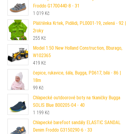
Froddo G1700440-8 - 31
1 019
Kč
Pláštěnka Krtek, Pidilidi, PL0001-19, zelená - 92 |
2roky
255
Kč
Model 1:50 New Holland Construction, Bburago,
W102365
419
Kč
čepice, rukavice, šála, Bugga, PD617, bílá - 86 |
18m
99
Kč
Chlapecké outdoorové boty na tkaničky Bugga
SOLIS Blue B00205-04 - 40
1 199
Kč
Chlapecké barefoot sandály ELASTIC SANDAL
Denim Froddo G3150290-6 - 33