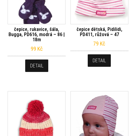
čepice, rukavice, šála,
čepice dětská, Pidilidi,
Bugga, PD616, modrá – 86 |
PD411, růžová – 47
18m
79
Kč
99
Kč
DETAIL
DETAIL