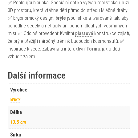
✅ Pohlcující hloubka: Speciální optika vytváří realistickou iluzi
3D prostoru, která vtáhne děti přímo do středu Mléčné dráhy.
✅ Ergonomický design:
brýle
jsou lehké a tvarované tak, aby
pohodlně seděly a netlačily ani během dlouhých vesmírných
misí. ✅ Odolné provedení: Kvalitní
plastová
konstrukce zajistí,
že brýle přežijí i náročný trénink budoucích kosmonautů. ✅
Inspirace k vědě: Zábavná a interaktivní
forma
, jak u dětí
vzbudit zájem…
Další informace
Výrobce
WIKY
Délka
13.5 cm
Šířka