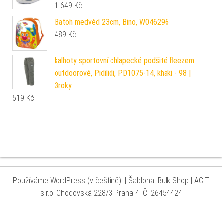
1 649
Kč
Batoh medvěd 23cm, Bino, W046296
489
Kč
kalhoty sportovní chlapecké podšité fleezem
outdoorové, Pidilidi, PD1075-14, khaki - 98 |
3roky
519
Kč
Používáme WordPress (v češtině).
|
Šablona: Bulk Shop
| ACIT
s.r.o. Chodovská 228/3 Praha 4 IČ: 26454424