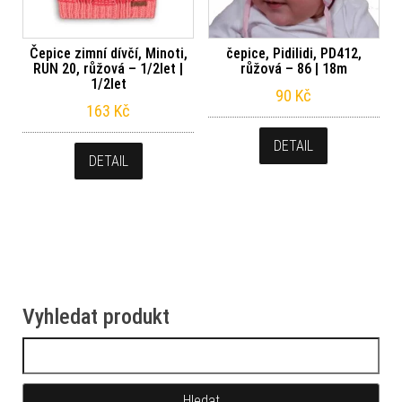
Čepice zimní dívčí, Minoti,
čepice, Pidilidi, PD412,
RUN 20, růžová – 1/2let |
růžová – 86 | 18m
1/2let
90
Kč
163
Kč
DETAIL
DETAIL
Vyhledat produkt
Vyhledávání