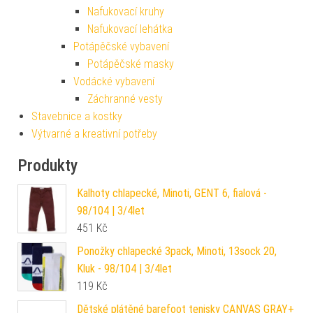
Nafukovací kruhy
Nafukovací lehátka
Potápěčské vybavení
Potápěčské masky
Vodácké vybavení
Záchranné vesty
Stavebnice a kostky
Výtvarné a kreativní potřeby
Produkty
Kalhoty chlapecké, Minoti, GENT 6, fialová -
98/104 | 3/4let
451
Kč
Ponožky chlapecké 3pack, Minoti, 13sock 20,
Kluk - 98/104 | 3/4let
119
Kč
Dětské plátěné barefoot tenisky CANVAS GRAY+