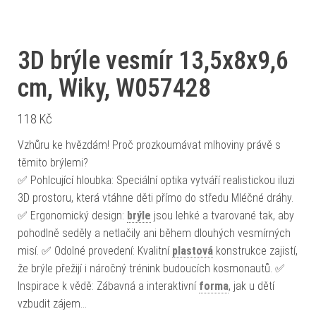
3D brýle vesmír 13,5x8x9,6
cm, Wiky, W057428
118
Kč
Vzhůru ke hvězdám! Proč prozkoumávat mlhoviny právě s
těmito brýlemi?
✅ Pohlcující hloubka: Speciální optika vytváří realistickou iluzi
3D prostoru, která vtáhne děti přímo do středu Mléčné dráhy.
✅ Ergonomický design:
brýle
jsou lehké a tvarované tak, aby
pohodlně seděly a netlačily ani během dlouhých vesmírných
misí. ✅ Odolné provedení: Kvalitní
plastová
konstrukce zajistí,
že brýle přežijí i náročný trénink budoucích kosmonautů. ✅
Inspirace k vědě: Zábavná a interaktivní
forma
, jak u dětí
vzbudit zájem…