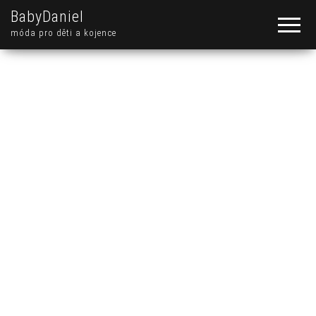
BabyDaniel
móda pro děti a kojence