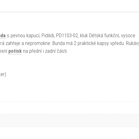
nda
s pevnou kapucí, Pidilidi, PD1103-02, kluk Dětská funkční, vysoce
erá zahřeje a nepromokne. Bunda má 2 praktické kapsy vpředu. Rukáv
exní
potisk
na přední i zadní části.
er)