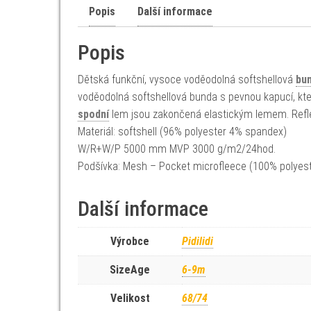
Popis
Další informace
Popis
Dětská funkční, vysoce voděodolná softshellová
bu
voděodolná softshellová bunda s pevnou kapucí, kt
spodní
lem jsou zakončená elastickým lemem. Refl
Materiál: softshell (96% polyester 4% spandex)
W/R+W/P 5000 mm MVP 3000 g/m2/24hod.
Podšívka: Mesh – Pocket microfleece (100% polyest
Další informace
Výrobce
Pidilidi
SizeAge
6-9m
Velikost
68/74