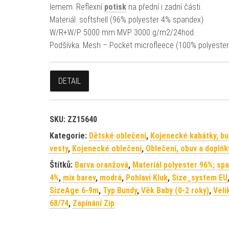
lemem. Reflexní
potisk
na přední i zadní části.
Materiál: softshell (96% polyester 4% spandex)
W/R+W/P 5000 mm MVP 3000 g/m2/24hod.
Podšívka: Mesh – Pocket microfleece (100% polyester
DETAIL
SKU:
ZZ15640
Kategorie:
Dětské oblečení
,
Kojenecké kabátky, bu
vesty
,
Kojenecké oblečení
,
Oblečení, obuv a doplňk
Štítků:
Barva oranžová
,
Materiál polyester 96%; sp
4%
,
mix barev
,
modrá
,
Pohlaví Kluk
,
Size_system EU
SizeAge 6-9m
,
Typ Bundy
,
Věk Baby (0-2 roky)
,
Veli
68/74
,
Zapínání Zip