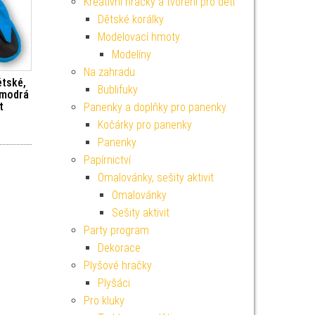
Kreativní hračky a tvoření pro děti
Dětské korálky
Modelovací hmoty
Modelíny
Na zahradu
ětské,
Bublifuky
, modrá
t
Panenky a doplňky pro panenky
Kočárky pro panenky
Panenky
Papírnictví
Omalovánky, sešity aktivit
Omalovánky
Sešity aktivit
Party program
Dekorace
Plyšové hračky
Plyšáci
Pro kluky