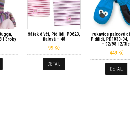
 Bugga,
šátek dívčí, Pidilidi, PD623,
rukavice palcové d
8 | 3roky
fialová – 48
Pidilidi, PD1030-04
– 92/98 | 2/3le
99
Kč
449
Kč
DETAIL
DETAIL