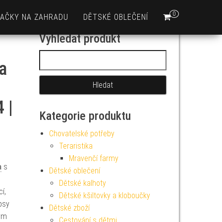
0
AČKY NA ZAHRADU
DĚTSKÉ OBLEČENÍ
Vyhledat produkt
Vyhledávání
a
 |
Kategorie produktu
Chovatelské potřeby
Teraristika
Mravenčí farmy
a
s
Dětské oblečení
,
Dětské kalhoty
í,
Dětské kšiltovky a kloboučky
psy
Dětské zboží
ým
Cestování s dětmi