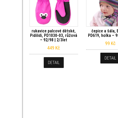
rukavice palcové dětské,
čepice a šála,
Pidilidi, PD1030-03, růžová
PD619, holka – 9
– 92/98 | 2/3let
99
Kč
449
Kč
DETAIL
DETAIL