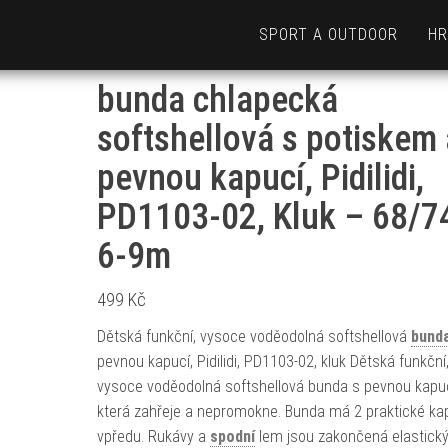
SPORT A OUTDOOR
HR
bunda chlapecká
softshellová s potiskem 
pevnou kapucí, Pidilidi,
PD1103-02, Kluk – 68/74
6-9m
499
Kč
Dětská funkční, vysoce voděodolná softshellová
bund
pevnou kapucí, Pidilidi, PD1103-02, kluk Dětská funkční
vysoce voděodolná softshellová bunda s pevnou kapuc
která zahřeje a nepromokne. Bunda má 2 praktické ka
vpředu. Rukávy a
spodní
lem jsou zakončená elastick