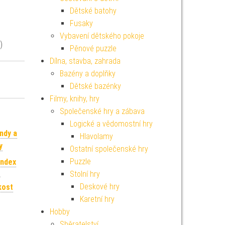
Dětské batohy
Fusaky
Vybavení dětského pokoje
)
Pěnové puzzle
Dílna, stavba, zahrada
Bazény a doplňky
Dětské bazénky
Filmy, knihy, hry
Společenské hry a zábava
Logické a vědomostní hry
ndy a
Hlavolamy
y
Ostatní společenské hry
Puzzle
andex
Stolní hry
,
Deskové hry
kost
Karetní hry
Hobby
Sběratelství