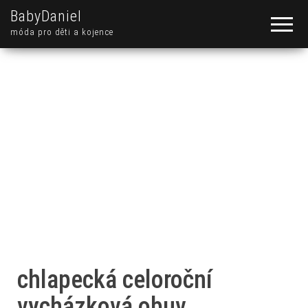
BabyDaniel
móda pro děti a kojence
chlapecká celoroční
vycházková obuv