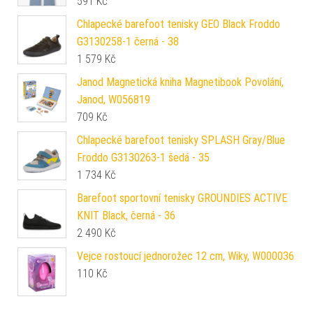
591
Kč
Chlapecké barefoot tenisky GEO Black Froddo
G3130258-1 černá - 38
1 579
Kč
Janod Magnetická kniha Magnetibook Povolání,
Janod, W056819
709
Kč
Chlapecké barefoot tenisky SPLASH Gray/Blue
Froddo G3130263-1 šedá - 35
1 734
Kč
Barefoot sportovní tenisky GROUNDIES ACTIVE
KNIT Black, černá - 36
2 490
Kč
Vejce rostoucí jednorožec 12 cm, Wiky, W000036
110
Kč