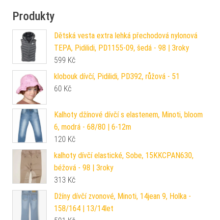
Produkty
Dětská vesta extra lehká přechodová nylonová
TEPA, Pidilidi, PD1155-09, šedá - 98 | 3roky
599
Kč
klobouk dívčí, Pidilidi, PD392, růžová - 51
60
Kč
Kalhoty džínové dívčí s elastenem, Minoti, bloom
6, modrá - 68/80 | 6-12m
120
Kč
kalhoty dívčí elastické, Sobe, 15KKCPAN630,
béžová - 98 | 3roky
313
Kč
Džíny dívčí zvonové, Minoti, 14jean 9, Holka -
158/164 | 13/14let