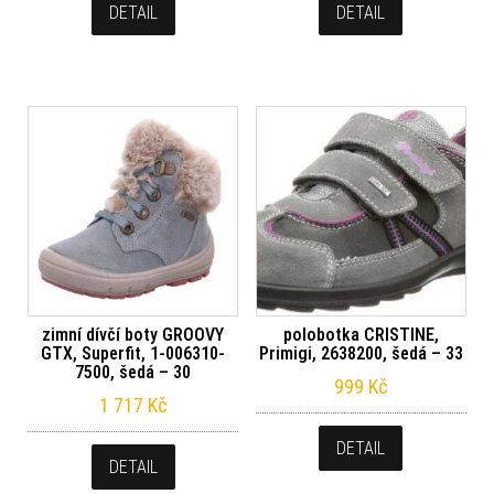
DETAIL
DETAIL
zimní dívčí boty GROOVY
polobotka CRISTINE,
GTX, Superfit, 1-006310-
Primigi, 2638200, šedá – 33
7500, šedá – 30
999
Kč
1 717
Kč
DETAIL
DETAIL