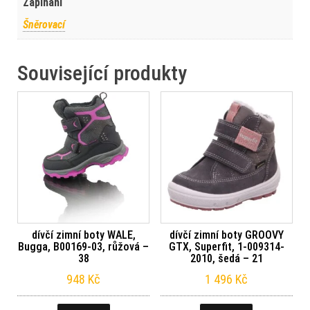
Zapínání
Šněrovací
Související produkty
dívčí zimní boty WALE,
dívčí zimní boty GROOVY
Bugga, B00169-03, růžová –
GTX, Superfit, 1-009314-
38
2010, šedá – 21
948
Kč
1 496
Kč