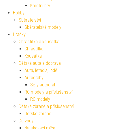
Karetní hry
Hobby
Sběratelství
Sběratelské modely
Hračky
Chrastítka a kousátka
Chrastítka
Kousátka
Dětská auta a doprava
Auta, letadla, lodě
Autodráhy
Sety autodráh
RC modely a příslušenství
RC modely
Dětské zbraně a příslušenství
Dětské zbraně
Do vody
Nafukovací míče