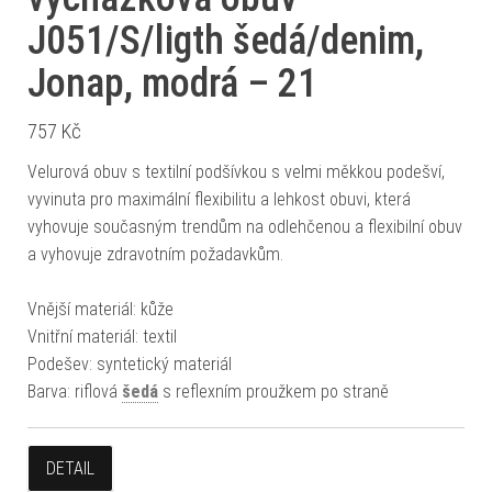
J051/S/ligth šedá/denim,
Jonap, modrá – 21
757
Kč
Velurová obuv s textilní podšívkou s velmi měkkou podešví,
vyvinuta pro maximální flexibilitu a lehkost obuvi, která
vyhovuje současným trendům na odlehčenou a flexibilní obuv
a vyhovuje zdravotním požadavkům.
Vnější materiál: kůže
Vnitřní materiál: textil
Podešev: syntetický materiál
Barva: riflová
šedá
s reflexním proužkem po straně
DETAIL