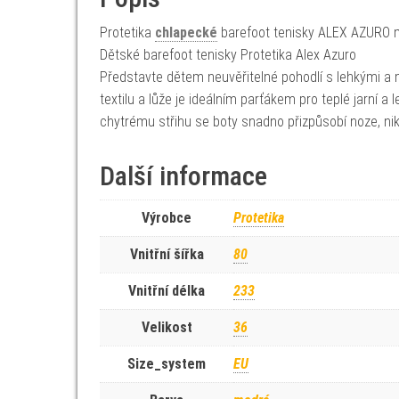
Protetika
chlapecké
barefoot tenisky ALEX AZURO mo
Dětské barefoot tenisky Protetika Alex Azuro
Představte dětem neuvěřitelné pohodlí s lehkými a
textilu a lůže je ideálním parťákem pro teplé jarní a l
chytrému střihu se boty snadno přizpůsobí noze, ni
Další informace
Výrobce
Protetika
Vnitřní šířka
80
Vnitřní délka
233
Velikost
36
Size_system
EU