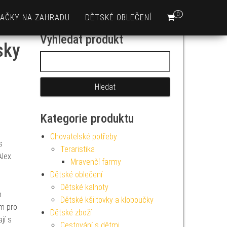
0
AČKY NA ZAHRADU
DĚTSKÉ OBLEČENÍ
Vyhledat produkt
sky
Vyhledávání
Kategorie produktu
Chovatelské potřeby
s
Teraristika
Alex
Mravenčí farmy
Dětské oblečení
Dětské kalhoty
o
Dětské kšiltovky a kloboučky
em pro
Dětské zboží
ají s
Cestování s dětmi