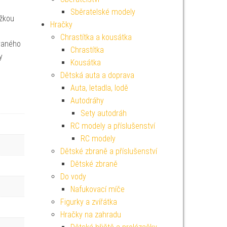
Sběratelské modely
ážkou
Hračky
Chrastítka a kousátka
vaného
Chrastítka
y
Kousátka
Dětská auta a doprava
Auta, letadla, lodě
Autodráhy
Sety autodráh
RC modely a příslušenství
RC modely
Dětské zbraně a příslušenství
Dětské zbraně
Do vody
Nafukovací míče
Figurky a zvířátka
Hračky na zahradu