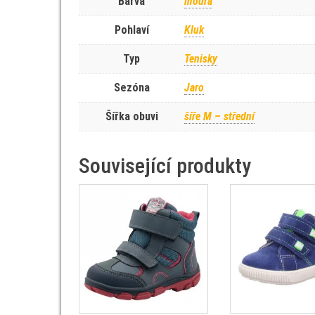
Barva
modrá
Pohlaví
Kluk
Typ
Tenisky
Sezóna
Jaro
Šířka obuvi
šíře M – střední
Související produkty