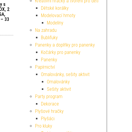
Kreativní hračky a tvoření pro děti
y s
Dětské korálky
OX, 2
GA,
Modelovací hmoty
 – 33
Modelíny
Na zahradu
Bublifuky
Panenky a doplňky pro panenky
Kočárky pro panenky
Panenky
Papírnictví
Omalovánky, sešity aktivit
Omalovánky
Sešity aktivit
Party program
Dekorace
Plyšové hračky
Plyšáci
Pro kluky