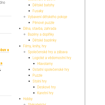
adno
Dětské batohy
Fusaky
Vybavení dětského pokoje
Pěnové puzzle
Dílna, stavba, zahrada
Bazény a doplňky
Dětské bazénky
Filmy, knihy, hry
obuv a
Společenské hry a zábava
Logické a vědomostní hry
ka
Hlavolamy
,
Ostatní společenské hry
Puzzle
Stolní hry
Deskové hry
Karetní hry
Hobby
Sběratelství