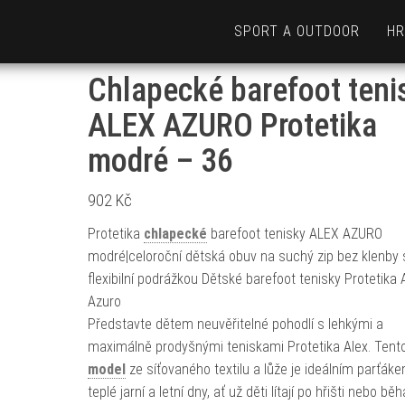
SPORT A OUTDOOR
HR
Chlapecké barefoot teni
ALEX AZURO Protetika
modré – 36
902
Kč
Protetika
chlapecké
barefoot tenisky ALEX AZURO
modré|celoroční dětská obuv na suchý zip bez klenby 
flexibilní podrážkou Dětské barefoot tenisky Protetika 
Azuro
Představte dětem neuvěřitelné pohodlí s lehkými a
maximálně prodyšnými teniskami Protetika Alex. Tent
model
ze síťovaného textilu a lůže je ideálním parťák
teplé jarní a letní dny, ať už děti lítají po hřišti nebo běh