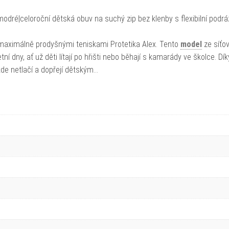
dré|celoroční dětská obuv na suchý zip bez klenby s flexibilní podr
 maximálně prodyšnými teniskami Protetika Alex. Tento
model
ze síťo
etní dny, ať už děti lítají po hřišti nebo běhají s kamarády ve školce. Dík
kde netlačí a dopřejí dětským…