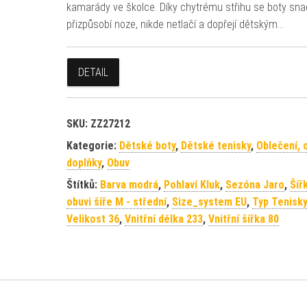
kamarády ve školce. Díky chytrému střihu se boty sn
přizpůsobí noze, nikde netlačí a dopřejí dětským…
DETAIL
SKU:
ZZ27212
Kategorie:
Dětské boty
,
Dětské tenisky
,
Oblečení, 
doplňky
,
Obuv
Štítků:
Barva modrá
,
Pohlaví Kluk
,
Sezóna Jaro
,
Šíř
obuvi šíře M - střední
,
Size_system EU
,
Typ Tenisky
Velikost 36
,
Vnitřní délka 233
,
Vnitřní šířka 80