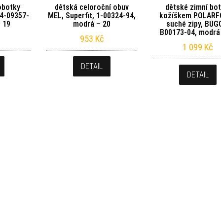
obotky
dětská celoroční obuv
dětské zimní bot
 4-09357-
MEL, Superfit, 1-00324-94,
kožíškem POLARF
 19
modrá – 20
suché zipy, BUG
B00173-04, modrá
953
Kč
1 099
Kč
DETAIL
DETAIL