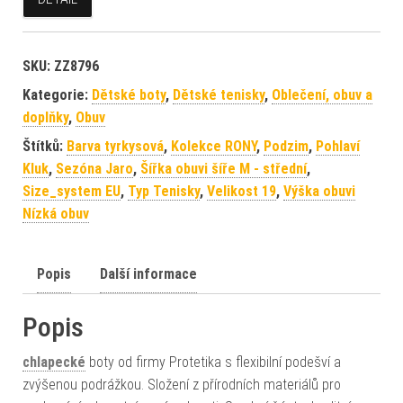
SKU:
ZZ8796
Kategorie:
Dětské boty
,
Dětské tenisky
,
Oblečení, obuv a
doplňky
,
Obuv
Štítků:
Barva tyrkysová
,
Kolekce RONY
,
Podzim
,
Pohlaví
Kluk
,
Sezóna Jaro
,
Šířka obuvi šíře M - střední
,
Size_system EU
,
Typ Tenisky
,
Velikost 19
,
Výška obuvi
Nízká obuv
Popis
Další informace
Popis
chlapecké
boty od firmy Protetika s flexibilní podešví a
zvýšenou podrážkou. Složení z přírodních materiálů pro