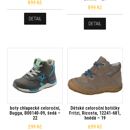
899
Kč
899
Kč
DETAIL
DETAIL
boty chlapecké celoroční,
Dětské celoroční botičky
Bugga, B00140-09, šedá –
Fritzi, Ricosta, 12241-681,
22
hnědá – 19
299
Kč
699
Kč