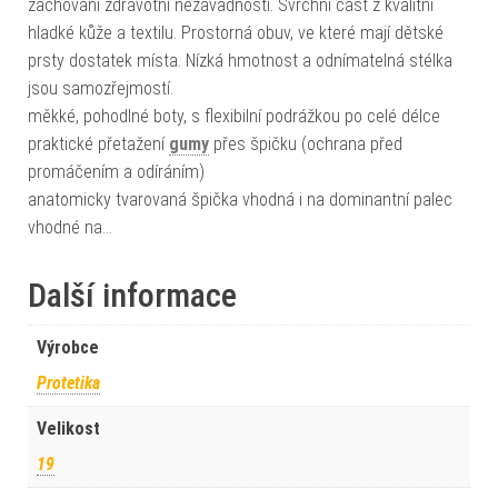
zachování zdravotní nezávadnosti. Svrchní část z kvalitní
hladké kůže a textilu. Prostorná obuv, ve které mají dětské
prsty dostatek místa. Nízká hmotnost a odnímatelná stélka
jsou samozřejmostí.
měkké, pohodlné boty, s flexibilní podrážkou po celé délce
praktické přetažení
gumy
přes špičku (ochrana před
promáčením a odíráním)
anatomicky tvarovaná špička vhodná i na dominantní palec
vhodné na…
Další informace
Výrobce
Protetika
Velikost
19