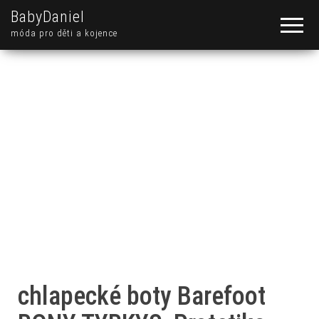
BabyDaniel
móda pro děti a kojence
chlapecké boty Barefoot