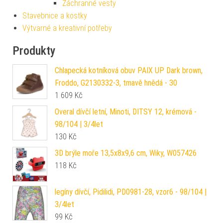
Záchranné vesty
Stavebnice a kostky
Výtvarné a kreativní potřeby
Produkty
Chlapecká kotníková obuv PAIX UP Dark brown,
Froddo, G2130332-3, tmavě hnědá - 30
1 609
Kč
Overal dívčí letní, Minoti, DITSY 12, krémová -
98/104 | 3/4let
130
Kč
3D brýle moře 13,5x8x9,6 cm, Wiky, W057426
118
Kč
legíny dívčí, Pidilidi, PD0981-28, vzor6 - 98/104 |
3/4let
99
Kč