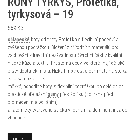
RONY TYRKYS, Protetika,
tyrkysová – 19
569
Kč
chlapecké
boty od firmy Protetika s flexibilní podešví a
zvýšenou podrážkou. Složení z přírodních materiálů pro
zachování zdravotní nezávadnosti. Svrchní část z kvalitní
hladké kůže a textilu. Prostorná obuv, ve které mají dětské
prsty dostatek místa. Nízká hmotnost a odnímatelná stélka
jsou samozřejmostí.
měkké, pohodlné boty, s flexibilní podrážkou po celé délce
praktické přetažení
gumy
přes špičku (ochrana před
promáčením a odíráním)
anatomicky tvarovaná špička vhodná i na dominantní palec
vhodné na…
DETAIL