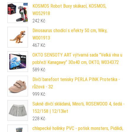
KOSMOS Robot Buxy skákací, KOSMOS,
W052918
242
Kč
Dinosaurus chodící s efekty 50 cm, Wiky,
W001913
467
Kč
OKTO SENSOTY ART výtvarná sada ”Velká vlna u
pobřeží Kanagawy” 30x40 cm, OKTO, W034372
589
Kč
Dívčí barefoot tenisky PERLA PINK Protetika -
růžová - 32
999
Kč
Sukně dívčí skládaná, Minoti, ROSEWOOD 4, šedá -
152/158 | 12/13let
228
Kč
chlapecké holínky PVC - potisk monsters, Pidilidi,