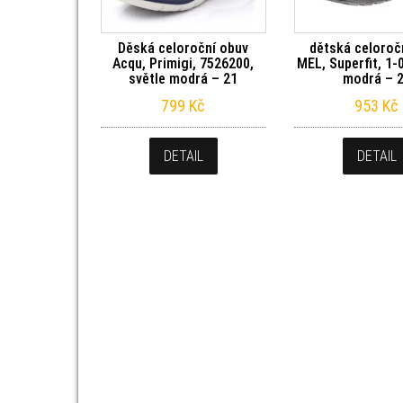
Děská celoroční obuv
dětská celoroč
Acqu, Primigi, 7526200,
MEL, Superfit, 1-
světle modrá – 21
modrá – 
799
Kč
953
Kč
DETAIL
DETAIL