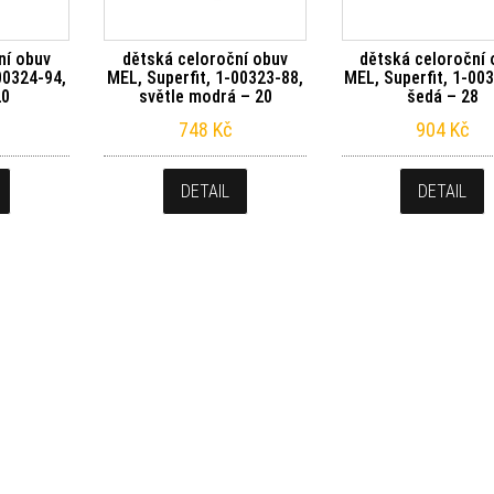
ní obuv
dětská celoroční obuv
dětská celoroční 
00324-94,
MEL, Superfit, 1-00323-88,
MEL, Superfit, 1-00
20
světle modrá – 20
šedá – 28
748
Kč
904
Kč
DETAIL
DETAIL