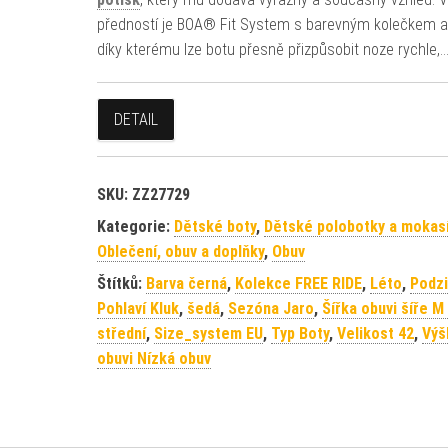
předností je BOA® Fit System s barevným kolečkem a 
díky kterému lze botu přesně přizpůsobit noze rychle,
DETAIL
SKU:
ZZ27729
Kategorie:
Dětské boty
,
Dětské polobotky a mokas
Oblečení, obuv a doplňky
,
Obuv
Štítků:
Barva černá
,
Kolekce FREE RIDE
,
Léto
,
Podz
Pohlaví Kluk
,
šedá
,
Sezóna Jaro
,
Šířka obuvi šíře M 
střední
,
Size_system EU
,
Typ Boty
,
Velikost 42
,
Výš
obuvi Nízká obuv