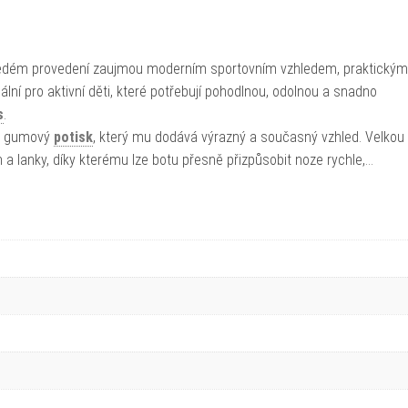
šedém provedení zaujmou moderním sportovním vzhledem, praktickým
í pro aktivní děti, které potřebují pohodlnou, odolnou a snadno
s
.
3D gumový
potisk
, který mu dodává výrazný a současný vzhled. Velkou
 lanky, díky kterému lze botu přesně přizpůsobit noze rychle,…