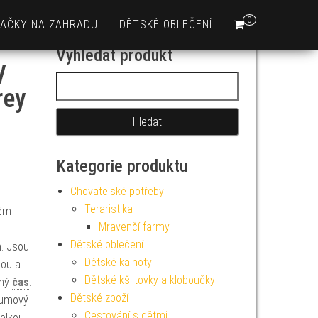
0
AČKY NA ZAHRADU
DĚTSKÉ OBLEČENÍ
Vyhledat produkt
y
Vyhledávání
rey
Kategorie produktu
Chovatelské potřeby
Teraristika
dém
Mravenčí farmy
Dětské oblečení
. Jsou
Dětské kalhoty
nou a
Dětské kšiltovky a kloboučky
lný
čas
.
Dětské zboží
gumový
Cestování s dětmi
Velkou