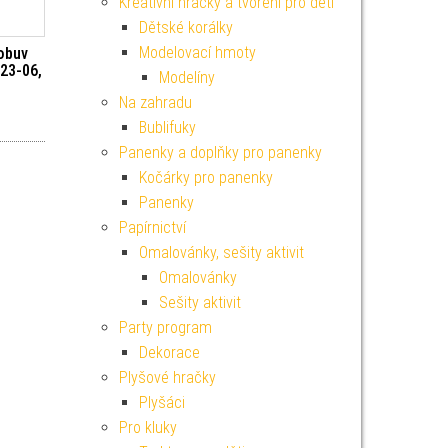
Kreativní hračky a tvoření pro děti
Dětské korálky
Modelovací hmoty
obuv
323-06,
Modelíny
Na zahradu
Bublifuky
Panenky a doplňky pro panenky
Kočárky pro panenky
Panenky
Papírnictví
Omalovánky, sešity aktivit
Omalovánky
Sešity aktivit
Party program
Dekorace
Plyšové hračky
Plyšáci
Pro kluky