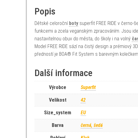
Popis
Dětské celoroční
boty
superfit FREE RIDE v černo-
funkcemi a zcela veganským zpracováním. Jsou ideáln
nastavitelnou obuv do města, do školy i na volný
ča
Model FREE RIDE sází na čistý design a prémiový 
předností je BOA® Fit System s barevným kolečkem a
Další informace
Výrobce
Superfit
Velikost
42
Size_system
EU
Barva
černá, šedá
Pohlaví
Kluk