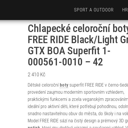
SPORT A OUTDOOR
HR
Chlapecké celoroční bot
FREE RIDE Black/Light G
GTX BOA Superfit 1-
000561-0010 – 42
2 410
Kč
Dětské celoroční
boty
superfit FREE RIDE v černo-še
provedení zaujmou moderním sportovním vzhledem,
praktickými funkcemi a zcela veganským zpracováním
ideální pro aktivní děti, které potřebují pohodlnou, odol
snadno nastavitelnou obuv do města, do školy i na vo
Model FREE RIDE sází na čistý design a prémiový 3D 
potisk
, který mu dodává výrazný a současný vzhled. 