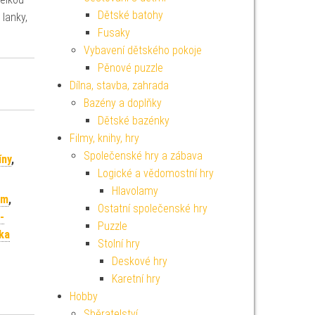
Dětské batohy
lanky,
Fusaky
…
Vybavení dětského pokoje
Pěnové puzzle
Dílna, stavba, zahrada
Bazény a doplňky
Dětské bazénky
Filmy, knihy, hry
Společenské hry a zábava
íny
,
Logické a vědomostní hry
Hlavolamy
im
,
Ostatní společenské hry
-
Puzzle
ka
Stolní hry
Deskové hry
Karetní hry
Hobby
Sběratelství