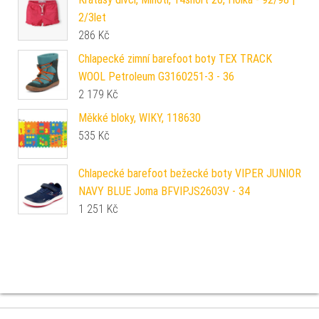
2/3let
286
Kč
Chlapecké zimní barefoot boty TEX TRACK
WOOL Petroleum G3160251-3 - 36
2 179
Kč
Měkké bloky, WIKY, 118630
535
Kč
Chlapecké barefoot bežecké boty VIPER JUNIOR
NAVY BLUE Joma BFVIPJS2603V - 34
1 251
Kč