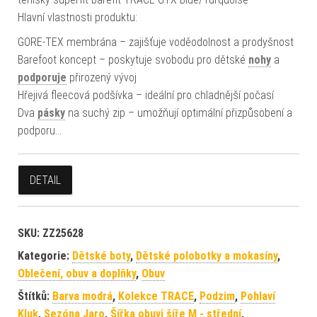
Hlavní vlastnosti produktu:
GORE-TEX membrána – zajišťuje voděodolnost a prodyšnost
Barefoot koncept – poskytuje svobodu pro dětské
nohy
a
podporuje
přirozený vývoj
Hřejivá fleecová podšívka – ideální pro chladnější počasí
Dva
pásky
na suchý zip – umožňují optimální přizpůsobení a
podporu…
DETAIL
SKU:
ZZ25628
Kategorie:
Dětské boty
,
Dětské polobotky a mokasíny
,
Oblečení, obuv a doplňky
,
Obuv
Štítků:
Barva modrá
,
Kolekce TRACE
,
Podzim
,
Pohlaví
Kluk
,
Sezóna Jaro
,
Šířka obuvi šíře M - střední
,