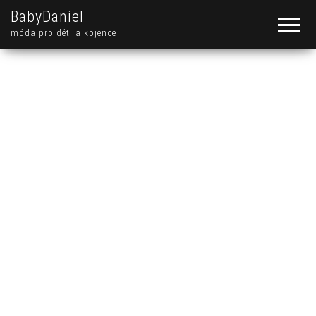
BabyDaniel
móda pro děti a kojence