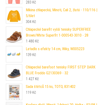
283
Kč
Mikina chlapecká, Minoti, Cali 2, žlutá - 110/116 |
5/6let
304
Kč
Chlapecké barefit vyšší tenisky SUPERFREE
Brown/White Superfit 1-000543-3010 - 28
1 480
Kč
Letadlo s efekty 14 cm, Wiky, W005223
139
Kč
Chlapecké barefoot tenisky FIRST STEP DARK
BLUE Froddo G2130369 - 32
1 427
Kč
Sada štětců 15 ks, TOTO, 831402
119
Kč
Kraťasy dívčí, Minoti, 14short 20, Holka - 92/98 |