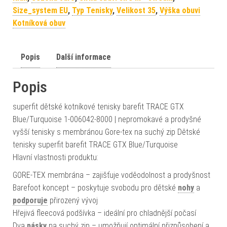
Size_system EU
,
Typ Tenisky
,
Velikost 35
,
Výška obuvi
Kotníková obuv
Popis
Další informace
Popis
superfit dětské kotníkové tenisky barefit TRACE GTX
Blue/Turquoise 1-006042-8000 | nepromokavé a prodyšné
vyšší tenisky s membránou Gore-tex na suchý zip Dětské
tenisky superfit barefit TRACE GTX Blue/Turquoise
Hlavní vlastnosti produktu:
GORE-TEX membrána – zajišťuje voděodolnost a prodyšnost
Barefoot koncept – poskytuje svobodu pro dětské
nohy
a
podporuje
přirozený vývoj
Hřejivá fleecová podšívka – ideální pro chladnější počasí
Dva
pásky
na suchý zip – umožňují optimální přizpůsobení a