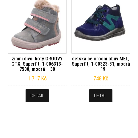
zimní dívčí boty GROOVY
dětská celoroční obuv MEL,
GTX, Superfit, 1-006313-
Superfit, 1-00323-81, modrá
7500, modrá – 30
– 19
1 717
Kč
748
Kč
DETAIL
DETAIL