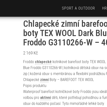
SPORT A OUTDOOR
HR
Chlapecké zimní barefoo
boty TEX WOOL Dark Blu
Froddo G3110266-W – 4
2 169
Kč
Froddo
chlapecké
kotníkové barefoot boty TEX WOOL 
Blue Froddo G3110266-W | kotníková dětská obuv na 
zip | kožená obuv s membránou a flexibilní podrážkou
Chlapecké
zimní
Boty – BAREFOOT TEX WOOL
Popis produktu
Waterproof barefoot kotníčkové boty Froddo jsou ideál
volbou pro
aktivní
děti, které potřebují pohodlnou a fu
obuv do každého počasí. Tyto mimořádně lehké boty