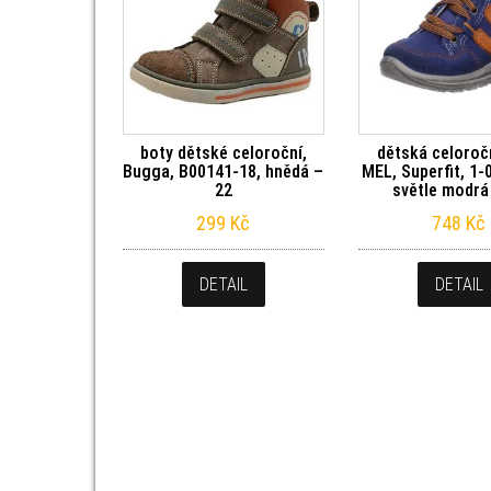
boty dětské celoroční,
dětská celoroč
Bugga, B00141-18, hnědá –
MEL, Superfit, 1-
22
světle modrá
299
Kč
748
Kč
DETAIL
DETAIL