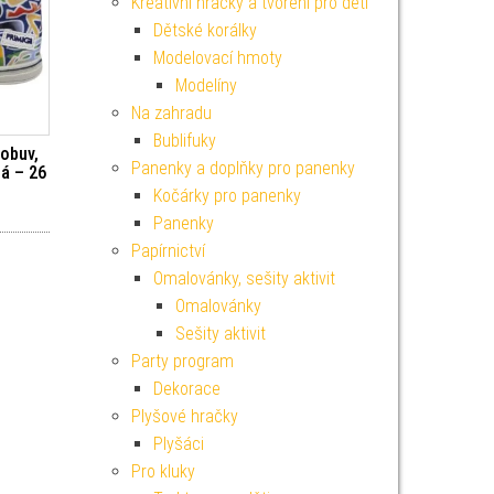
Kreativní hračky a tvoření pro děti
Dětské korálky
Modelovací hmoty
Modelíny
Na zahradu
Bublifuky
obuv,
Panenky a doplňky pro panenky
lá – 26
Kočárky pro panenky
Panenky
Papírnictví
Omalovánky, sešity aktivit
Omalovánky
Sešity aktivit
Party program
Dekorace
Plyšové hračky
Plyšáci
Pro kluky