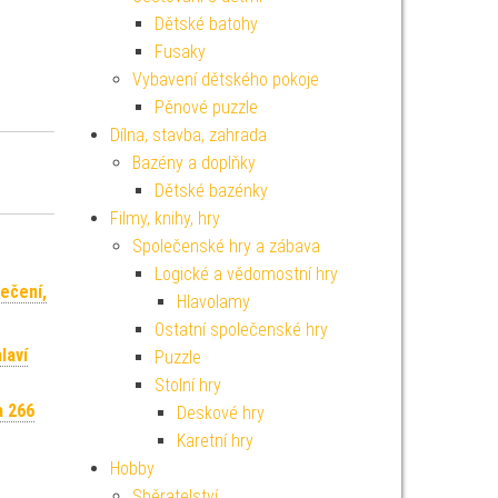
Dětské batohy
Fusaky
Vybavení dětského pokoje
Pěnové puzzle
Dílna, stavba, zahrada
Bazény a doplňky
Dětské bazénky
Filmy, knihy, hry
Společenské hry a zábava
Logické a vědomostní hry
ečení,
Hlavolamy
Ostatní společenské hry
laví
Puzzle
Stolní hry
a 266
Deskové hry
Karetní hry
Hobby
Sběratelství