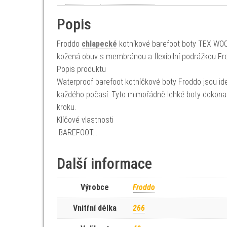
Popis
Froddo
chlapecké
kotníkové barefoot boty TEX WOO
kožená obuv s membránou a flexibilní podrážkou F
Popis produktu
Waterproof barefoot kotníčkové boty Froddo jsou id
každého počasí. Tyto mimořádně lehké boty dokonal
kroku.
Klíčové vlastnosti
BAREFOOT…
Další informace
Výrobce
Froddo
Vnitřní délka
266