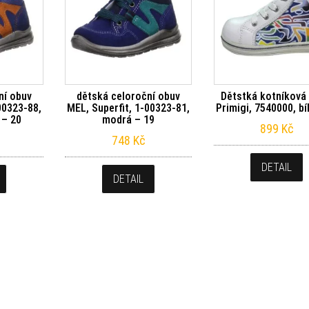
ní obuv
dětská celoroční obuv
Dětstká kotníková 
00323-88,
MEL, Superfit, 1-00323-81,
Primigi, 7540000, bí
 – 20
modrá – 19
899
Kč
748
Kč
DETAIL
DETAIL