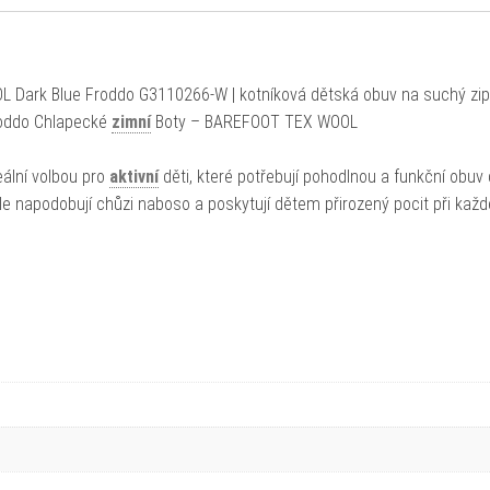
L Dark Blue Froddo G3110266-W | kotníková dětská obuv na suchý zip
roddo Chlapecké
zimní
Boty – BAREFOOT TEX WOOL
eální volbou pro
aktivní
děti, které potřebují pohodlnou a funkční obuv
e napodobují chůzi naboso a poskytují dětem přirozený pocit při kaž