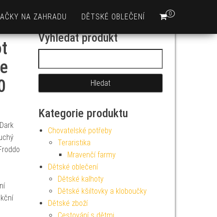
0
AČKY NA ZAHRADU
DĚTSKÉ OBLEČENÍ
Vyhledat produkt
t
Vyhledávání
e
0
Kategorie produktu
Dark
Chovatelské potřeby
suchý
Teraristika
 Froddo
Mravenčí farmy
Dětské oblečení
Dětské kalhoty
ní
Dětské kšiltovky a kloboučky
nkční
Dětské zboží
Cestování s dětmi