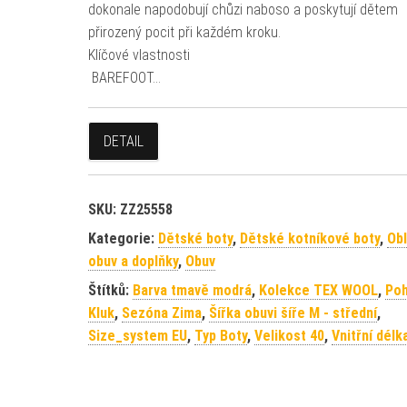
dokonale napodobují chůzi naboso a poskytují dětem
přirozený pocit při každém kroku.
Klíčové vlastnosti
BAREFOOT…
DETAIL
SKU:
ZZ25558
Kategorie:
Dětské boty
,
Dětské kotníkové boty
,
Obl
obuv a doplňky
,
Obuv
Štítků:
Barva tmavě modrá
,
Kolekce TEX WOOL
,
Poh
Kluk
,
Sezóna Zima
,
Šířka obuvi šíře M - střední
,
Size_system EU
,
Typ Boty
,
Velikost 40
,
Vnitřní délk