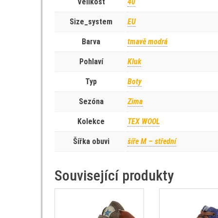
Velikost
40
Size_system
EU
Barva
tmavě modrá
Pohlaví
Kluk
Typ
Boty
Sezóna
Zima
Kolekce
TEX WOOL
Šířka obuvi
šíře M – střední
Související produkty