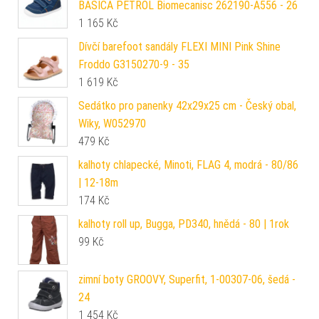
BASICA PETROL Biomecanisc 262190-A556 - 26
1 165
Kč
Dívčí barefoot sandály FLEXI MINI Pink Shine
Froddo G3150270-9 - 35
1 619
Kč
Sedátko pro panenky 42x29x25 cm - Český obal,
Wiky, W052970
479
Kč
kalhoty chlapecké, Minoti, FLAG 4, modrá - 80/86
| 12-18m
174
Kč
kalhoty roll up, Bugga, PD340, hnědá - 80 | 1rok
99
Kč
zimní boty GROOVY, Superfit, 1-00307-06, šedá -
24
1 454
Kč