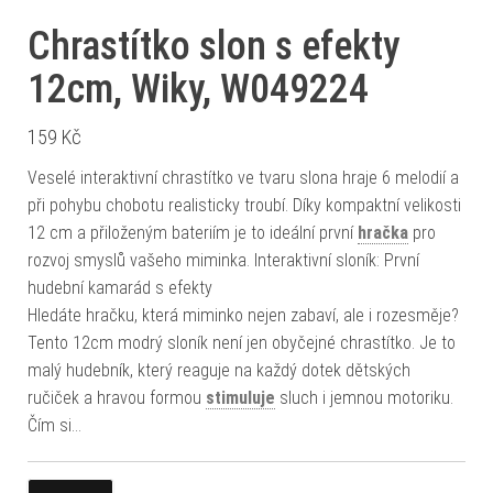
Chrastítko slon s efekty
12cm, Wiky, W049224
159
Kč
Veselé interaktivní chrastítko ve tvaru slona hraje 6 melodií a
při pohybu chobotu realisticky troubí. Díky kompaktní velikosti
12 cm a přiloženým bateriím je to ideální první
hračka
pro
rozvoj smyslů vašeho miminka. Interaktivní sloník: První
hudební kamarád s efekty
Hledáte hračku, která miminko nejen zabaví, ale i rozesměje?
Tento 12cm modrý sloník není jen obyčejné chrastítko. Je to
malý hudebník, který reaguje na každý dotek dětských
ručiček a hravou formou
stimuluje
sluch i jemnou motoriku.
Čím si…