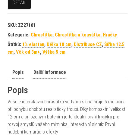
DETAIL
SKU:
ZZ27161
Kategorie:
Chrastítka
,
Chrastítka a kousátka
,
Hračky
Štítků:
1% elastan
,
Délka 18 cm
,
Distribuce CZ
,
Šířka 12.5
cm
,
Věk od 3m+
,
Výška 5 cm
Popis
Další informace
Popis
Veselé interaktivní chrastítko ve tvaru slona hraje 6 melodií a
při pohybu chobotu realisticky troubí. Díky kompaktní velikosti
12 cm a přiloženým bateriím je to ideální první
hračka
pro
rozvoj smyslů vašeho miminka. Interaktivní sloník: První
hudební kamarád s efekty