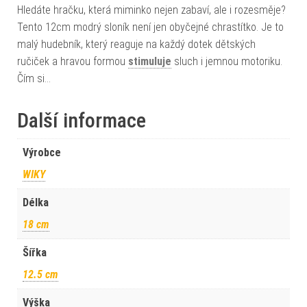
Hledáte hračku, která miminko nejen zabaví, ale i rozesměje?
Tento 12cm modrý sloník není jen obyčejné chrastítko. Je to
malý hudebník, který reaguje na každý dotek dětských
ručiček a hravou formou
stimuluje
sluch i jemnou motoriku.
Čím si…
Další informace
Výrobce
WIKY
Délka
18 cm
Šířka
12.5 cm
Výška