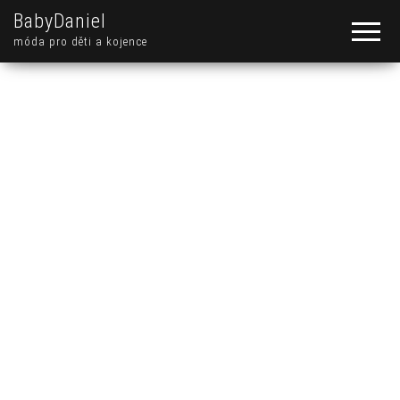
BabyDaniel
móda pro děti a kojence