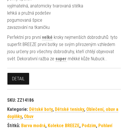
vyjímatelná, anatomicky tvarovaná stélka
lehká a pružná podešev
pogumovaná špice
zavazování na tkaničku
Perfektní pro první
velké
kroky nejmenších dobrodruhů: tyto
superfit BREEZE první botky se svým přirozeným vzhledem
jsou určeny pro všechny dobrodruhy, kteří chtějí objevovat
svět. Dekorativní ražba ze
super
měkké kůže Nubuck…
DETAIL
SKU:
ZZ14186
Kategorie:
Dětské boty
,
Dětské tenisky
,
Oblečení, obuv a
doplňky
,
Obuv
Štítků:
Barva modrá
,
Kolekce BREEZE
,
Podzim
,
Pohlaví