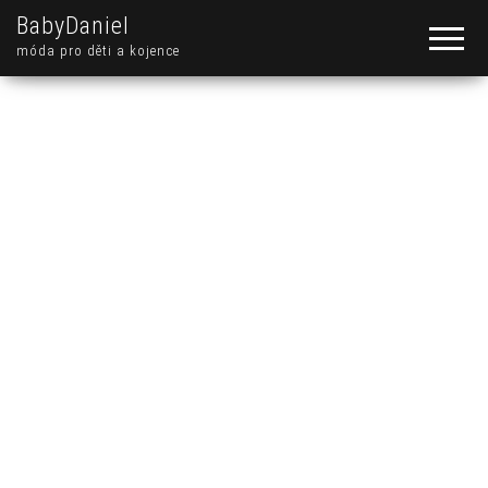
BabyDaniel
móda pro děti a kojence