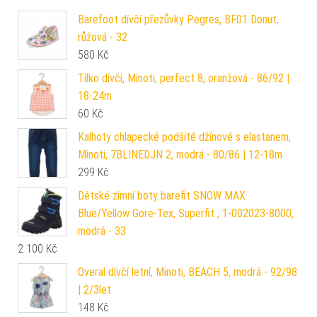
Barefoot dívčí přezůvky Pegres, BF01 Donut,
růžová - 32
580
Kč
Tílko dívčí, Minoti, perfect 8, oranžová - 86/92 |
18-24m
60
Kč
Kalhoty chlapecké podšité džínové s elastanem,
Minoti, 7BLINEDJN 2, modrá - 80/86 | 12-18m
299
Kč
Dětské zimní boty barefit SNOW MAX
Blue/Yellow Gore-Tex, Superfit , 1-002023-8000,
modrá - 33
2 100
Kč
Overal dívčí letní, Minoti, BEACH 5, modrá - 92/98
| 2/3let
148
Kč