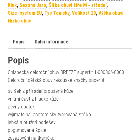
Kluk
,
Sezóna Jaro
,
Šířka obuvi šíře M - střední
,
Size_system EU
,
Typ Tenisky
,
Velikost 20
,
Výška obuvi
Nízká obuv
Popis
Další informace
Popis
Chlapecká celoroční obuv BREEZE superfit 1-000366-8000
Celoroční dětská obuv rakouské značky superfit
svršek z
přírodní
broušené kůže
vnitřní část z hladké kůže
pevný opatek
vyjímatelná, anatomicky tvarovaná stélka
lehká a pružná podešev
pogumovaná špice
zavazování na tkaničku