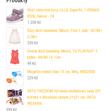
Produkty
Dívčí celoroční boty LILLO, Superfit, 1-000663-
8500, fialová - 24
1 258
Kč
Šaty dívčí bavlněné, Minoti, Pool 1, bílá - 92/98 |
2/3let
339
Kč
Overal dívčí bavlněný, Minoti, TG PLAYSUIT 7,
holka - 68/80 | 6-12m
99
Kč
Megafón měnící hlas 13 cm, Wiky, W002008
229
Kč
OKTO FREEDOM Výtvarná modelovací sada DIY
květiny s dřevěným rámem 21x21 cm, OKTO,
W034366
599
Kč