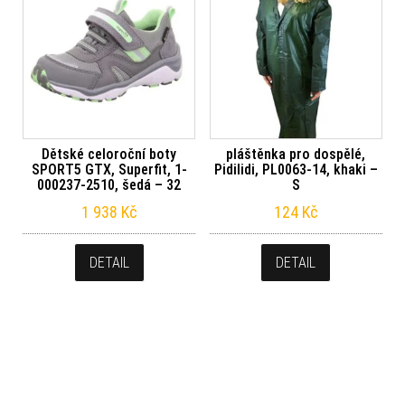
Dětské celoroční boty
pláštěnka pro dospělé,
SPORT5 GTX, Superfit, 1-
Pidilidi, PL0063-14, khaki –
000237-2510, šedá – 32
S
1 938
Kč
124
Kč
DETAIL
DETAIL