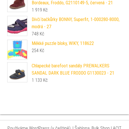
Bordeaux, Froddo, G2110149-5, červená - 21
1 919
Kč
Dívčí bačkůrky BONNY, Superfit, 1-000280-8000,
modrá - 27
748
Kč
Měkké puzzle bloky, WIKY, 118622
254
Kč
Chlapecké barefoot sandály PREWALKERS
SANDAL DARK BLUE FRODDO G1130023 - 21
1 133
Kč
Používáme WordPress (v češtině).
|
Šablona: Bulk Shop
| ACIT