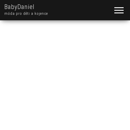
BabyDaniel
móda pro děti a kojence