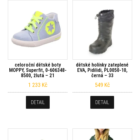
celoroční dětské boty
dětské holínky zateplené
MOPPY, Superfit, 0-606348-
EVA, Pidilidi, PL0050-10,
8500, žlutá – 21
černá – 33
1 233
Kč
549
Kč
DETAIL
DETAIL