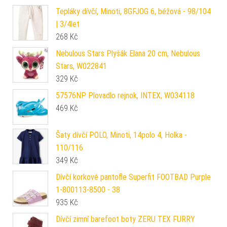
Tepláky dívčí, Minoti, 8GFJOG 6, béžová - 98/104
| 3/4let
268
Kč
Nebulous Stars Plyšák Elana 20 cm, Nebulous
Stars, W022841
329
Kč
57576NP Plovadlo rejnok, INTEX, W034118
469
Kč
Šaty dívčí POLO, Minoti, 14polo 4, Holka -
110/116
349
Kč
Dívčí korkové pantofle Superfit FOOTBAD Purple
1-800113-8500 - 38
935
Kč
Dívčí zimní barefoot boty ZERU TEX FURRY