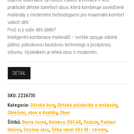
praktické dětské barefoot obuvi, která kombinuje osvědčené
materiály s moderními technologiemi pro maximální komfort
vašich dětí.
Proč si ji vaše děti oblíbí?
Inteligentní kombinace materiálů – svršek spojuje odolné
plátno, pokrokovou bezešvou technologii a prodyšnou
síťovinu. Výsledkem je lehká obuv s moderním…
DETAIL
SKU:
ZZ26735
Kategorie:
Dětské boty
,
Dětské polobotky a mokasíny
,
Oblečení, obuv a doplňky
,
Obuv
Štítků:
Barva černá
,
Kolekce OSCAR
,
Podzim
,
Pohlaví
Unisex
,
Sezóna Jaro
,
Šířka obuvi šíře M - střední
,