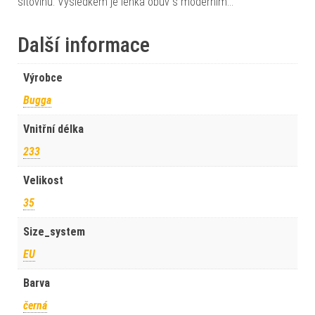
síťovinu. Výsledkem je lehká obuv s moderním…
Další informace
Výrobce
Bugga
Vnitřní délka
233
Velikost
35
Size_system
EU
Barva
černá