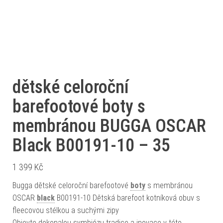
dětské celoroční
barefootové boty s
membránou BUGGA OSCAR
Black B00191-10 – 35
1 399
Kč
Bugga dětské celoroční barefootové
boty
s membránou
OSCAR
black
B00191-10 Dětská barefoot kotníková obuv s
fleecovou stélkou a suchými zipy
Objevte dokonalou symbiózu tradice a inovace v této