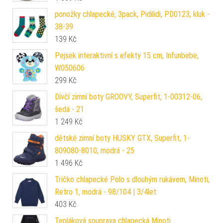
ponožky chlapecké, 3pack, Pidilidi, PD0123, kluk -
38-39
139
Kč
Pejsek interaktivní s efekty 15 cm, Infunbebe,
W050606
299
Kč
Dívčí zimní boty GROOVY, Superfit, 1-00312-06,
šedá - 21
1 249
Kč
dětské zimní boty HUSKY GTX, Superfit, 1-
809080-8010, modrá - 25
1 496
Kč
Tričko chlapecké Polo s dlouhým rukávem, Minoti,
Retro 1, modrá - 98/104 | 3/4let
403
Kč
Tepláková souprava chlapecká Minoti