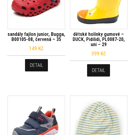
sandály fajlon junior, Bugga,
dětské holínky gumové –
B00105-08, červená – 35
DUCK, Pidilidi, PL0087-20,
uni – 29
149
Kč
399
Kč
DETAIL
DETAIL