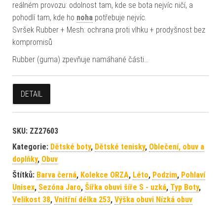
reálném provozu: odolnost tam, kde se bota nejvíc ničí, a
pohodlí tam, kde ho
noha
potřebuje nejvíc.
Svršek Rubber + Mesh: ochrana proti vlhku + prodyšnost bez
kompromisů
Rubber (guma) zpevňuje namáhané části…
DETAIL
SKU:
ZZ27603
Kategorie:
Dětské boty
,
Dětské tenisky
,
Oblečení, obuv a
doplňky
,
Obuv
Štítků:
Barva černá
,
Kolekce ORZA
,
Léto
,
Podzim
,
Pohlaví
Unisex
,
Sezóna Jaro
,
Šířka obuvi šíře S - uzká
,
Typ Boty
,
Velikost 38
,
Vnitřní délka 253
,
Výška obuvi Nízká obuv