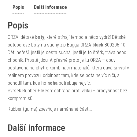
Popis
Další informace
Popis
ORZA: dětské
boty
, které stíhají tempo a něco vydrží Dětské
outdoorové boty na suchý zip Bugga ORZA
black
B00206-10
Děti neřeší, jestli je cesta suchá, jestli je to štěrk, tráva nebo
chodník. Prostě jdou. A přesně proto je tu ORZA – obuv
postavená na chytré kombinaci materiálů, která dává smysl v
reálném provozu: odolnost tam, kde se bota nejvíc ničí, a
pohodlí tam, kde ho
noha
potřebuje nejvíc.
Svršek Rubber + Mesh: ochrana proti vlhku + prodyšnost bez
kompromisů
Rubber (guma) zpevňuje namáhané části…
Další informace