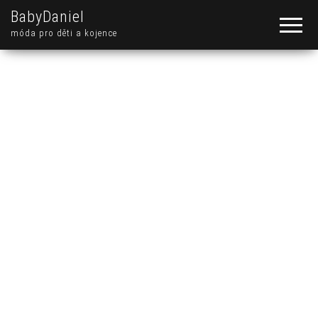
BabyDaniel
móda pro děti a kojence