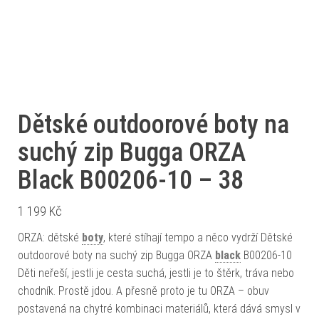
Dětské outdoorové boty na
suchý zip Bugga ORZA
Black B00206-10 – 38
1 199
Kč
ORZA: dětské
boty
, které stíhají tempo a něco vydrží Dětské
outdoorové boty na suchý zip Bugga ORZA
black
B00206-10
Děti neřeší, jestli je cesta suchá, jestli je to štěrk, tráva nebo
chodník. Prostě jdou. A přesně proto je tu ORZA – obuv
postavená na chytré kombinaci materiálů, která dává smysl v