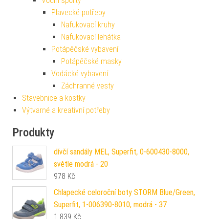
Vodní sporty
Plavecké potřeby
Nafukovací kruhy
Nafukovací lehátka
Potápěčské vybavení
Potápěčské masky
Vodácké vybavení
Záchranné vesty
Stavebnice a kostky
Výtvarné a kreativní potřeby
Produkty
dívčí sandály MEL, Superfit, 0-600430-8000,
světle modrá - 20
978
Kč
Chlapecké celoroční boty STORM Blue/Green,
Superfit, 1-006390-8010, modrá - 37
1 839
Kč