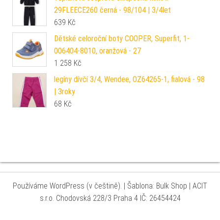
29FLEECE260 černá - 98/104 | 3/4let
639
Kč
Dětské celoroční boty COOPER, Superfit, 1-
006404-8010, oranžová - 27
1 258
Kč
legíny dívčí 3/4, Wendee, OZ64265-1, fialová - 98
| 3roky
68
Kč
Používáme WordPress (v češtině).
|
Šablona: Bulk Shop
| ACIT
s.r.o. Chodovská 228/3 Praha 4 IČ: 26454424