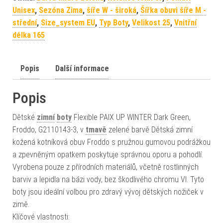
Unisex
,
Sezóna Zima
,
šíře W - široká
,
Šířka obuvi šíře M -
střední
,
Size_system EU
,
Typ Boty
,
Velikost 25
,
Vnitřní
délka 165
Popis
Další informace
Popis
Dětské
zimní
boty
Flexible PAIX UP WINTER Dark Green,
Froddo, G2110143-3, v
tmavě
zelené barvě Dětská zimní
kožená kotníková obuv Froddo s pružnou gumovou podrážkou
a zpevněným opatkem poskytuje správnou oporu a pohodlí.
Vyrobena pouze z přírodních materiálů, včetně rostlinných
barviv a lepidla na bázi vody, bez škodlivého chromu VI. Tyto
boty jsou ideální volbou pro zdravý vývoj dětských nožiček v
zimě.
Klíčové vlastnosti: