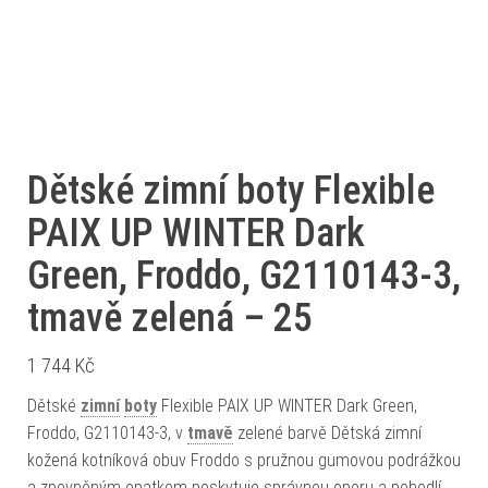
Dětské zimní boty Flexible
PAIX UP WINTER Dark
Green, Froddo, G2110143-3,
tmavě zelená – 25
1 744
Kč
Dětské
zimní
boty
Flexible PAIX UP WINTER Dark Green,
Froddo, G2110143-3, v
tmavě
zelené barvě Dětská zimní
kožená kotníková obuv Froddo s pružnou gumovou podrážkou
a zpevněným opatkem poskytuje správnou oporu a pohodlí.