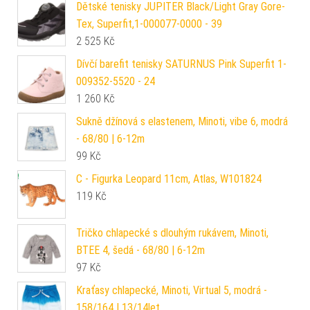
Dětské tenisky JUPITER Black/Light Gray Gore-
Tex, Superfit,1-000077-0000 - 39
2 525
Kč
Dívčí barefit tenisky SATURNUS Pink Superfit 1-
009352-5520 - 24
1 260
Kč
Sukně džínová s elastenem, Minoti, vibe 6, modrá
- 68/80 | 6-12m
99
Kč
C - Figurka Leopard 11cm, Atlas, W101824
119
Kč
Tričko chlapecké s dlouhým rukávem, Minoti,
BTEE 4, šedá - 68/80 | 6-12m
97
Kč
Kraťasy chlapecké, Minoti, Virtual 5, modrá -
158/164 | 13/14let