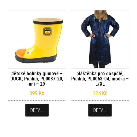
dětské holínky gumové –
pláštěnka pro dospělé,
DUCK, Pidilidi, PL0087-20,
Pidilidi, PL0063-04, modrá –
uni – 29
L/XL
399
Kč
124
Kč
DETAIL
DETAIL