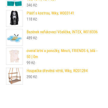
346
Kč
Plášť s kostrou, Wiky, W003141
118
Kč
Bazének nafukovací Včelička, INTEX, W018336
489
Kč
overal letní a ponožky, Minoti, FRIENDS 6, bílá -
50 | 0m
99
Kč
Houpačka dřevěná větší, Wiky, W201284
390
Kč