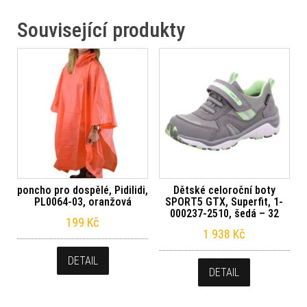
Související produkty
poncho pro dospělé, Pidilidi,
Dětské celoroční boty
PL0064-03, oranžová
SPORT5 GTX, Superfit, 1-
000237-2510, šedá – 32
199
Kč
1 938
Kč
DETAIL
DETAIL