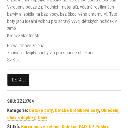
Vyrobena pouze z přírodních materiálů, včetně rostlinných
barviv a lepidla na bázi vody, bez škodlivého chromu VI. Tyto
boty jsou ideální volbou pro zdravý vývoj dětských nožiček v
zimě.
Klíčové vlastnosti:
Barva: tmavě zelená
Zapínání: dvojitý suchý zip pro snadné oblékání
Svršek:…
DETAIL
SKU:
ZZ23704
Kategorie:
Dětské boty
,
Dětské kotníkové boty
,
Oblečení,
obuv a doplňky
,
Obuv
Štítků:
Barva tmavě zelená
,
Kolekce PAIX UP
,
Pohlaví