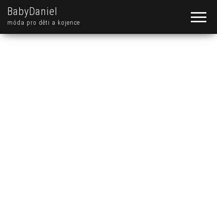
BabyDaniel
móda pro děti a kojence