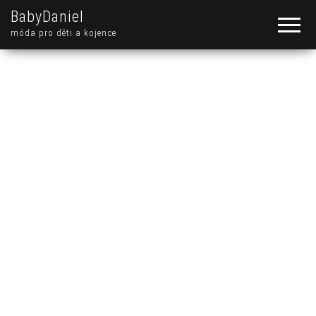
BabyDaniel
móda pro děti a kojence