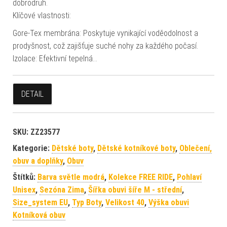
dobrodruh.
Klíčové vlastnosti:
Gore-Tex membrána: Poskytuje vynikající voděodolnost a
prodyšnost, což zajišťuje suché nohy za každého počasí.
Izolace: Efektivní tepelná…
DETAIL
SKU:
ZZ23577
Kategorie:
Dětské boty
,
Dětské kotníkové boty
,
Oblečení,
obuv a doplňky
,
Obuv
Štítků:
Barva světle modrá
,
Kolekce FREE RIDE
,
Pohlaví
Unisex
,
Sezóna Zima
,
Šířka obuvi šíře M - střední
,
Size_system EU
,
Typ Boty
,
Velikost 40
,
Výška obuvi
Kotníková obuv