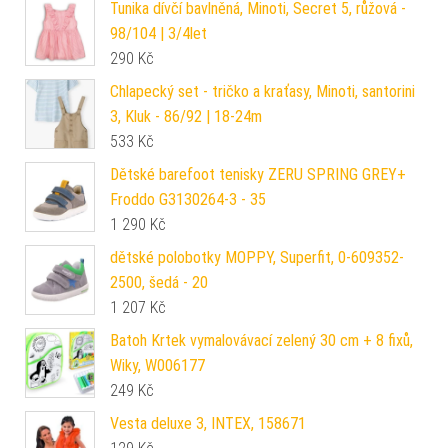
Tunika dívčí bavlněná, Minoti, Secret 5, růžová -
98/104 | 3/4let
290
Kč
Chlapecký set - tričko a kraťasy, Minoti, santorini
3, Kluk - 86/92 | 18-24m
533
Kč
Dětské barefoot tenisky ZERU SPRING GREY+
Froddo G3130264-3 - 35
1 290
Kč
dětské polobotky MOPPY, Superfit, 0-609352-
2500, šedá - 20
1 207
Kč
Batoh Krtek vymalovávací zelený 30 cm + 8 fixů,
Wiky, W006177
249
Kč
Vesta deluxe 3, INTEX, 158671