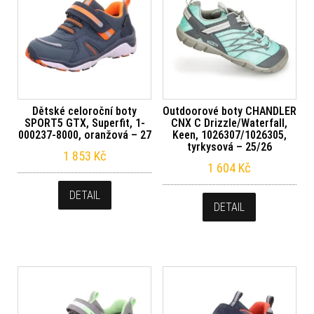
Dětské celoroční boty
Outdoorové boty CHANDLER
SPORT5 GTX, Superfit, 1-
CNX C Drizzle/Waterfall,
000237-8000, oranžová – 27
Keen, 1026307/1026305,
tyrkysová – 25/26
1 853
Kč
1 604
Kč
DETAIL
DETAIL