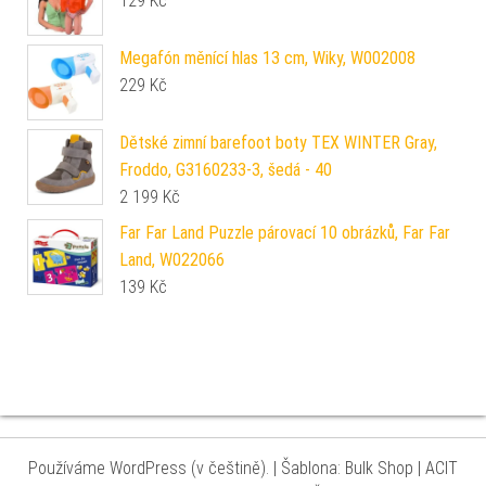
129
Kč
Megafón měnící hlas 13 cm, Wiky, W002008
229
Kč
Dětské zimní barefoot boty TEX WINTER Gray,
Froddo, G3160233-3, šedá - 40
2 199
Kč
Far Far Land Puzzle párovací 10 obrázků, Far Far
Land, W022066
139
Kč
Používáme WordPress (v češtině).
|
Šablona: Bulk Shop
| ACIT