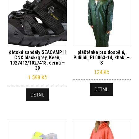
dětské sandály SEACAMP II
pláštěnka pro dospělé,
CNX black/grey, Keen,
Pidilidi, PL0063-14, khaki –
1027412/1027418, černá –
S
39
124
Kč
1 598
Kč
DETAIL
DETAIL