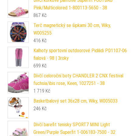
Dívčí korkové pantofle Superfit FOOTBAD
Pink/Multicolored 1-800113-5650 - 38
867
Kč
Terč magnetický se šipkami 30 cm, Wiky,
W005255
416
Kč
Kalhoty sportovní outdoorové Pidilidi PD1107-06
fialová - 98 | 3roky
699
Kč
Dívčí celoroční boty CHANDLER 2 CNX festival
fuchsia/ibis rose, Keen, 1027251 - 38
1 719
Kč
Basketbalový set 36x28 cm, Wiky, W005033
246
Kč
Dívčí barefit tenisky SPORT7 MINI Light
Green/Purple Superfit 1-006183-7500 - 32