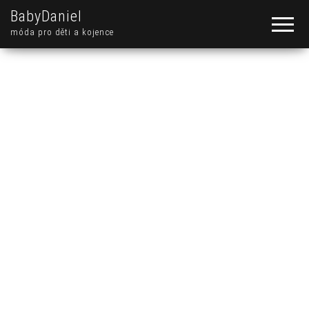
BabyDaniel
móda pro děti a kojence