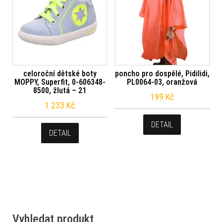
celoroční dětské boty
poncho pro dospělé, Pidilidi,
MOPPY, Superfit, 0-606348-
PL0064-03, oranžová
8500, žlutá – 21
199
Kč
1 233
Kč
DETAIL
DETAIL
Vyhledat produkt