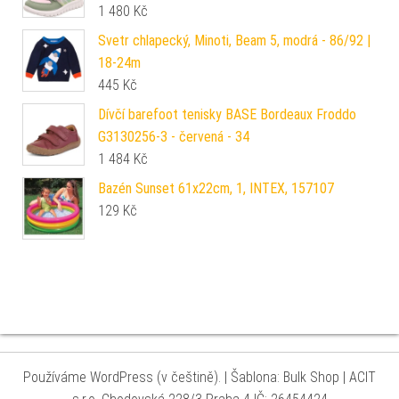
1 480
Kč
Svetr chlapecký, Minoti, Beam 5, modrá - 86/92 |
18-24m
445
Kč
Dívčí barefoot tenisky BASE Bordeaux Froddo
G3130256-3 - červená - 34
1 484
Kč
Bazén Sunset 61x22cm, 1, INTEX, 157107
129
Kč
Používáme WordPress (v češtině).
|
Šablona: Bulk Shop
| ACIT