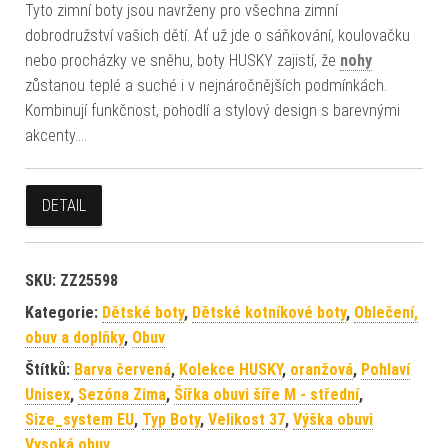
Tyto zimní boty jsou navrženy pro všechna zimní
dobrodružství vašich dětí. Ať už jde o sáňkování, koulovačku
nebo procházky ve sněhu, boty HUSKY zajistí, že
nohy
zůstanou teplé a suché i v nejnáročnějších podmínkách.
Kombinují funkčnost, pohodlí a stylový design s barevnými
akcenty.…
DETAIL
SKU:
ZZ25598
Kategorie:
Dětské boty
,
Dětské kotníkové boty
,
Oblečení,
obuv a doplňky
,
Obuv
Štítků:
Barva červená
,
Kolekce HUSKY
,
oranžová
,
Pohlaví
Unisex
,
Sezóna Zima
,
Šířka obuvi šíře M - střední
,
Size_system EU
,
Typ Boty
,
Velikost 37
,
Výška obuvi
Vysoká obuv