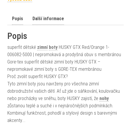
Popis
Další informace
Popis
superfit dětské
zimní
boty
HUSKY GTX Red/Orange 1-
006082-5000 | nepromokavá a prodyšná obuv s membránou
Gore-tex superfit dětské zimní boty HUSKY GTX –
nepromokavé zimní boty s GORE-TEX membránou
Proč zvolit superfit HUSKY GTX?
Tyto zimní boty jsou navrženy pro všechna zimní
dobrodružství vašich dětí. Ať už jde o sáňkování, koulovačku
nebo procházky ve sněhu, boty HUSKY zajistí, že
nohy
zůstanou teplé a suché i v nejnáročnějších podmínkách.
Kombinují funkčnost, pohodlí a stylový design s barevnými
akcenty.…