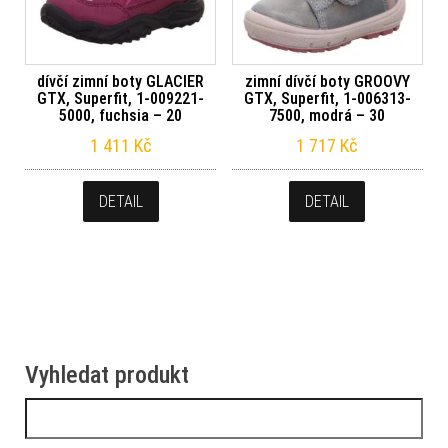
dívčí zimní boty GLACIER
zimní dívčí boty GROOVY
GTX, Superfit, 1-009221-
GTX, Superfit, 1-006313-
5000, fuchsia – 20
7500, modrá – 30
1 411
Kč
1 717
Kč
DETAIL
DETAIL
Vyhledat produkt
Vyhledávání