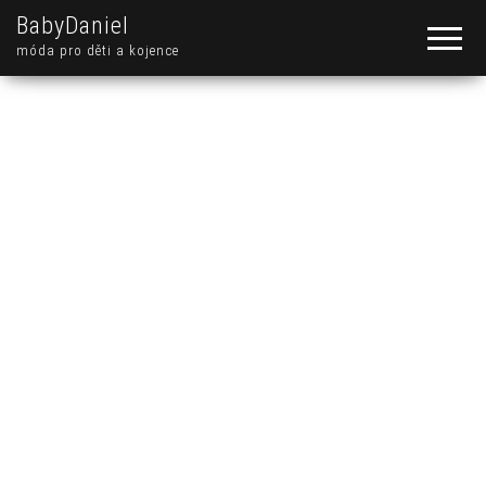
BabyDaniel
móda pro děti a kojence