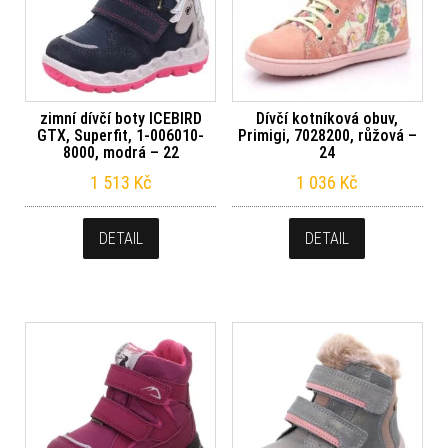
zimní dívčí boty ICEBIRD
Dívčí kotníková obuv,
GTX, Superfit, 1-006010-
Primigi, 7028200, růžová –
8000, modrá – 22
24
1 513
Kč
1 036
Kč
DETAIL
DETAIL