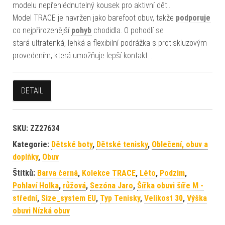
modelu nepřehlédnutelný kousek pro aktivní děti.
Model TRACE je navržen jako barefoot obuv, takže
podporuje
co nejpřirozenější
pohyb
chodidla. O pohodlí se
stará ultratenká, lehká a flexibilní podrážka s protiskluzovým
provedením, která umožňuje lepší kontakt…
DETAIL
SKU:
ZZ27634
Kategorie:
Dětské boty
,
Dětské tenisky
,
Oblečení, obuv a
doplňky
,
Obuv
Štítků:
Barva černá
,
Kolekce TRACE
,
Léto
,
Podzim
,
Pohlaví Holka
,
růžová
,
Sezóna Jaro
,
Šířka obuvi šíře M -
střední
,
Size_system EU
,
Typ Tenisky
,
Velikost 30
,
Výška
obuvi Nízká obuv