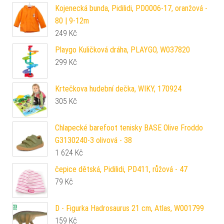
Kojenecká bunda, Pidilidi, PD0006-17, oranžová -
80 | 9-12m
249
Kč
Playgo Kuličková dráha, PLAYGO, W037820
299
Kč
Krtečkova hudební dečka, WIKY, 170924
305
Kč
Chlapecké barefoot tenisky BASE Olive Froddo
G3130240-3 olivová - 38
1 624
Kč
čepice dětská, Pidilidi, PD411, růžová - 47
79
Kč
D - Figurka Hadrosaurus 21 cm, Atlas, W001799
159
Kč