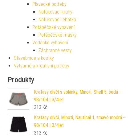
Plavecké potřeby
Nafukovací kruhy
Nafukovací lehátka
Potápěčské vybavení
Potápěčské masky
Vodácké vybavení
Záchranné vesty
Stavebnice a kostky
Výtvarné a kreativní potřeby
Produkty
Kraťasy dívčí s volánky, Minoti, Shell 5, šedá -
98/104 | 3/4let
313
Kč
Kraťasy dívčí, Minoti, Nautical 1, tmavě modrá -
98/104 | 3/4let
313
Kč