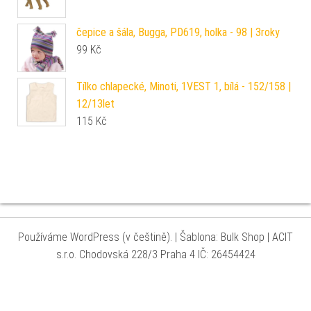
čepice a šála, Bugga, PD619, holka - 98 | 3roky
99
Kč
Tílko chlapecké, Minoti, 1VEST 1, bílá - 152/158 |
12/13let
115
Kč
Používáme WordPress (v češtině).
|
Šablona: Bulk Shop
| ACIT
s.r.o. Chodovská 228/3 Praha 4 IČ: 26454424