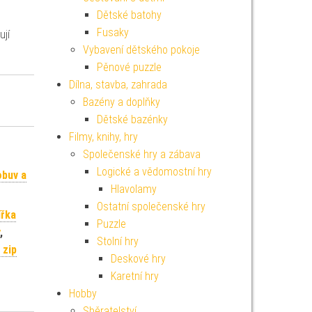
Dětské batohy
Fusaky
ují
Vybavení dětského pokoje
Pěnové puzzle
Dílna, stavba, zahrada
Bazény a doplňky
Dětské bazénky
Filmy, knihy, hry
Společenské hry a zábava
Logické a vědomostní hry
obuv a
Hlavolamy
Ostatní společenské hry
ířka
Puzzle
,
Stolní hry
 zip
Deskové hry
Karetní hry
Hobby
Sběratelství