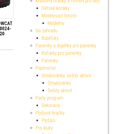
Kreativní hračky a tvoření pro děti
Dětské korálky
Modelovací hmoty
Modelíny
NOWCAT
00024-
Na zahradu
 20
Bublifuky
Panenky a doplňky pro panenky
Kočárky pro panenky
Panenky
Papírnictví
Omalovánky, sešity aktivit
Omalovánky
Sešity aktivit
Party program
Dekorace
Plyšové hračky
Plyšáci
Pro kluky