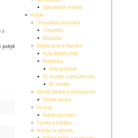
Sběratelské modely
Hračky
Chrastítka a kousátka
Chrastítka
u a
Kousátka
Dětská auta a doprava
ný
pohyb
Auta, letadla, lodě
Autodráhy
Sety autodráh
RC modely a příslušenství
RC modely
Dětské zbraně a příslušenství
Dětské zbraně
Do vody
Nafukovací míče
Figurky a zvířátka
Hračky na zahradu