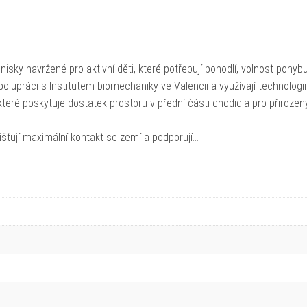
ky navržené pro aktivní děti, které potřebují pohodlí, volnost pohyb
spolupráci s Institutem biomechaniky ve Valencii a využívají technologii
eré poskytuje dostatek prostoru v přední části chodidla pro přiroze
šťují maximální kontakt se zemí a podporují…