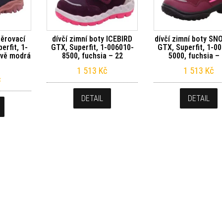
něrovací
dívčí zimní boty ICEBIRD
dívčí zimní boty S
rfit, 1-
GTX, Superfit, 1-006010-
GTX, Superfit, 1-0
avě modrá
8500, fuchsia – 22
5000, fuchsia –
1 513
Kč
1 513
Kč
č
DETAIL
DETAIL