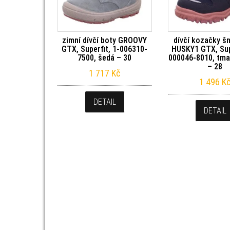
zimní dívčí boty GROOVY
dívčí kozačky š
GTX, Superfit, 1-006310-
HUSKY1 GTX, Supe
7500, šedá – 30
000046-8010, tm
– 28
1 717
Kč
1 496
K
DETAIL
DETAIL