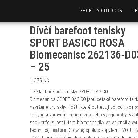
SPORT A OUTDOOR
HR
Dívčí barefoot tenisky
SPORT BASICO ROSA
Biomecanisc 262136-D0
– 25
1 079
Kč
Dětské barefoot tenisky SPORT BASICO
Biomecanics SPORT BASICO jsou dětské barefoot teni
navržené pro aktivní děti, které potřebují pohodlí, volno
pohybu a zároveň podporu zdravého vývoje
nohy
. Vzni
spolupráci s Institutem biomechaniky ve Valencii a vyu
technologii
natural
Growing spolu s kopytem EVOLUTI
LAST, které poskytuje dostatek prostoru v přední části