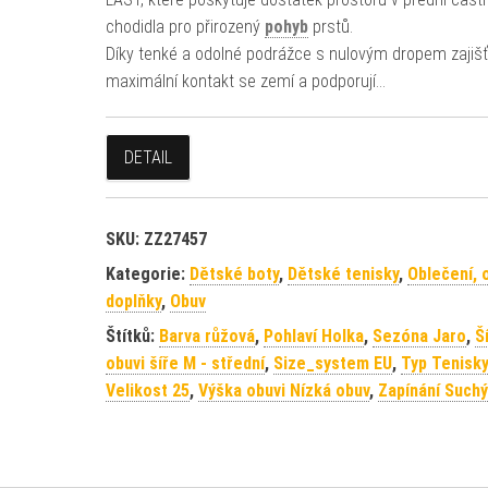
chodidla pro přirozený
pohyb
prstů.
Díky tenké a odolné podrážce s nulovým dropem zajišť
maximální kontakt se zemí a podporují…
DETAIL
SKU:
ZZ27457
Kategorie:
Dětské boty
,
Dětské tenisky
,
Oblečení, 
doplňky
,
Obuv
Štítků:
Barva růžová
,
Pohlaví Holka
,
Sezóna Jaro
,
Š
obuvi šíře M - střední
,
Size_system EU
,
Typ Tenisky
Velikost 25
,
Výška obuvi Nízká obuv
,
Zapínání Suchý