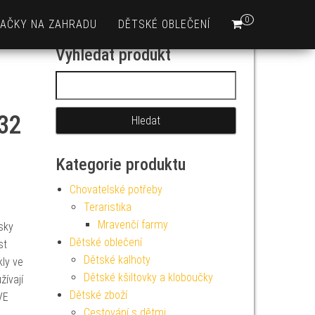
0
AČKY NA ZAHRADU
DĚTSKÉ OBLEČENÍ
Vyhledat produkt
Vyhledávání
32
Kategorie produktu
Chovatelské potřeby
Teraristika
Mravenčí farmy
sky
Dětské oblečení
st
Dětské kalhoty
kly ve
Dětské kšiltovky a kloboučky
žívají
Dětské zboží
VE
Cestování s dětmi