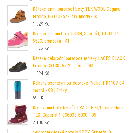
Dětské zimní barefoot boty TEX WOOL Cognac,
Froddo, G3110254-14W, hnědá - 35
1 929
Kč
Dívčí celoroční boty RUSH, Superfit, 1-000211-
5520, oranžová - 41
1 573
Kč
Dětské celoroční barefoot tenisky LACES BLACK
Froddo G3130257-2 - černá - 40
1 824
Kč
Kalhoty sportovní outdoorové Pidilidi PD1107-04
modrá - 98 | 3roky
699
Kč
Dívčí zimní boty barefit TRACE Red/Orange Gore-
TEX, Superfit,1-006038-5000 - 35
2 100
Kč
celoroční dětské boty MOPPY, Superfit, 0-