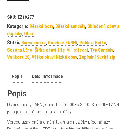
SKU:
ZZ19277
Kategorie:
Dětské boty
,
Dětské sandály
,
Oblečení, obuv a
doplňky
,
Obuv
Štítků:
Barva modrá
,
Kolekce FANNI
,
Pohlaví Holka
,
Sezóna Léto
,
Šířka obuvi šíře M - střední
,
Typ Sandály
,
Velikost 20
,
Výška obuvi Nízká obuv
,
Zapínání Suchý zip
Popis
Další informace
Popis
Dívčí sandály FANNI, superfit, 1-600036-8010. Sandálky FANNI
jsou jako stvořené pro první krůčky.
Vpředu uzavřené a chrání tak malé nožičky před nárazy.