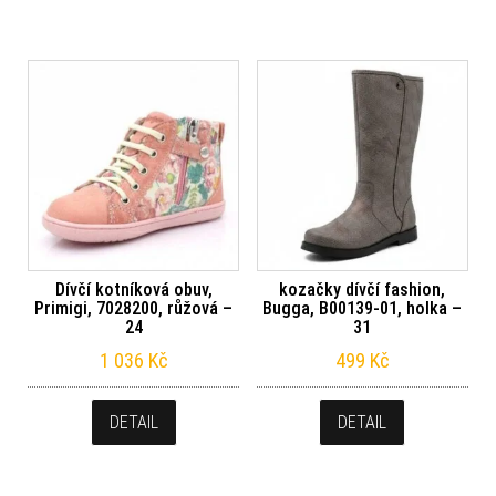
Dívčí kotníková obuv,
kozačky dívčí fashion,
Primigi, 7028200, růžová –
Bugga, B00139-01, holka –
24
31
1 036
Kč
499
Kč
DETAIL
DETAIL