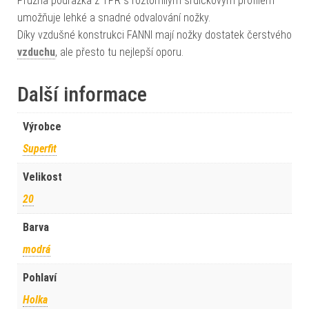
Pružná podrážka z TPR s roztomilým srdíčkovým profilem
umožňuje lehké a snadné odvalování nožky.
Díky vzdušné konstrukci FANNI mají nožky dostatek čerstvého
vzduchu
, ale přesto tu nejlepší oporu.
Další informace
Výrobce
Superfit
Velikost
20
Barva
modrá
Pohlaví
Holka