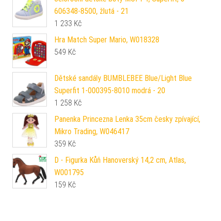
606348-8500, žlutá - 21
1 233
Kč
Hra Match Super Mario, W018328
549
Kč
Dětské sandály BUMBLEBEE Blue/Light Blue
Superfit 1-000395-8010 modrá - 20
1 258
Kč
Panenka Princezna Lenka 35cm česky zpívající,
Mikro Trading, W046417
359
Kč
D - Figurka Kůň Hanoverský 14,2 cm, Atlas,
W001795
159
Kč