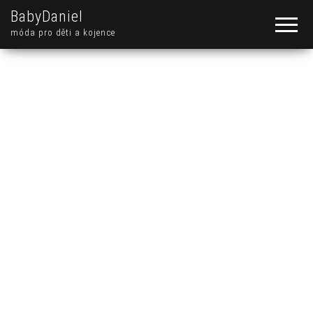
BabyDaniel
móda pro děti a kojence