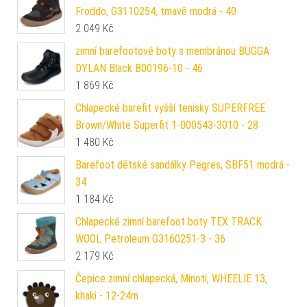
Froddo, G3110254, tmavě modrá - 40
2 049
Kč
zimní barefootové boty s membránou BUGGA
DYLAN Black B00196-10 - 46
1 869
Kč
Chlapecké barefit vyšší tenisky SUPERFREE
Brown/White Superfit 1-000543-3010 - 28
1 480
Kč
Barefoot dětské sandálky Pegres, SBF51 modrá -
34
1 184
Kč
Chlapecké zimní barefoot boty TEX TRACK
WOOL Petroleum G3160251-3 - 36
2 179
Kč
Čepice zimní chlapecká, Minoti, WHEELIE 13,
khaki - 12-24m