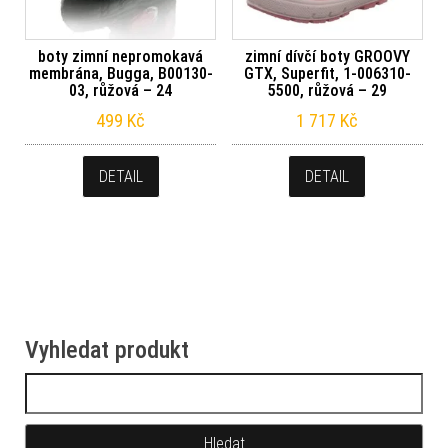
boty zimní nepromokavá
zimní dívčí boty GROOVY
membrána, Bugga, B00130-
GTX, Superfit, 1-006310-
03, růžová – 24
5500, růžová – 29
499
Kč
1 717
Kč
DETAIL
DETAIL
Vyhledat produkt
Vyhledávání