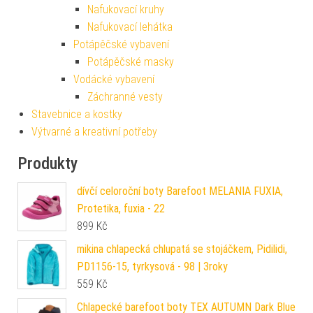
Nafukovací kruhy
Nafukovací lehátka
Potápěčské vybavení
Potápěčské masky
Vodácké vybavení
Záchranné vesty
Stavebnice a kostky
Výtvarné a kreativní potřeby
Produkty
dívčí celoroční boty Barefoot MELANIA FUXIA,
Protetika, fuxia - 22
899
Kč
mikina chlapecká chlupatá se stojáčkem, Pidilidi,
PD1156-15, tyrkysová - 98 | 3roky
559
Kč
Chlapecké barefoot boty TEX AUTUMN Dark Blue