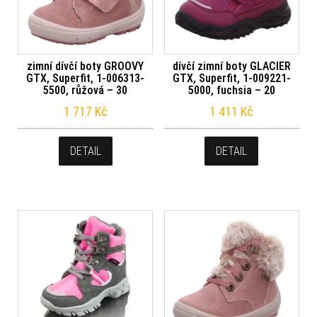
zimní dívčí boty GROOVY
dívčí zimní boty GLACIER
GTX, Superfit, 1-006313-
GTX, Superfit, 1-009221-
5500, růžová – 30
5000, fuchsia – 20
1 717
Kč
1 411
Kč
DETAIL
DETAIL