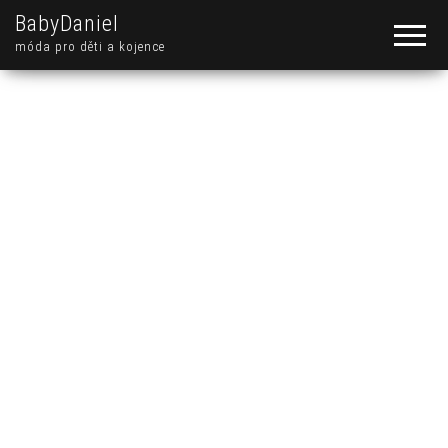
BabyDaniel
móda pro děti a kojence