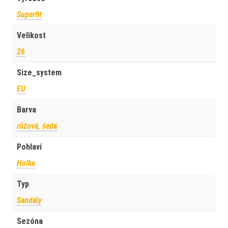
Superfit
Velikost
26
Size_system
EU
Barva
růžová, šedá
Pohlaví
Holka
Typ
Sandály
Sezóna