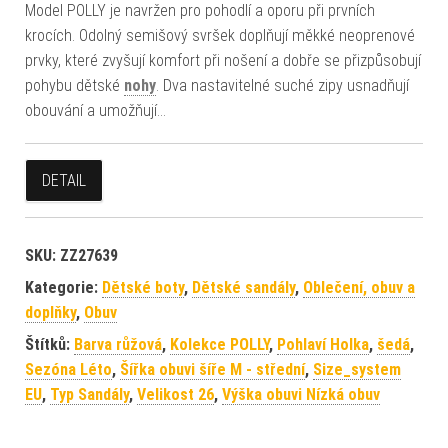
Model POLLY je navržen pro pohodlí a oporu při prvních
krocích. Odolný semišový svršek doplňují měkké neoprenové
prvky, které zvyšují komfort při nošení a dobře se přizpůsobují
pohybu dětské
nohy
. Dva nastavitelné suché zipy usnadňují
obouvání a umožňují…
DETAIL
SKU:
ZZ27639
Kategorie:
Dětské boty
,
Dětské sandály
,
Oblečení, obuv a
doplňky
,
Obuv
Štítků:
Barva růžová
,
Kolekce POLLY
,
Pohlaví Holka
,
šedá
,
Sezóna Léto
,
Šířka obuvi šíře M - střední
,
Size_system
EU
,
Typ Sandály
,
Velikost 26
,
Výška obuvi Nízká obuv