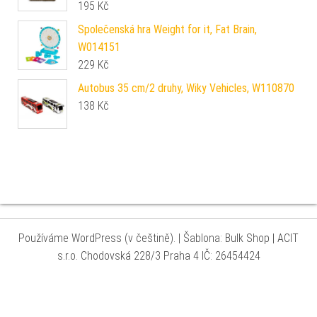
195
Kč
Společenská hra Weight for it, Fat Brain,
W014151
229
Kč
Autobus 35 cm/2 druhy, Wiky Vehicles, W110870
138
Kč
Používáme WordPress (v češtině).
|
Šablona: Bulk Shop
| ACIT
s.r.o. Chodovská 228/3 Praha 4 IČ: 26454424