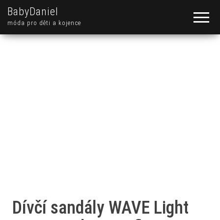
BabyDaniel
móda pro děti a kojence
Dívčí sandály WAVE Light