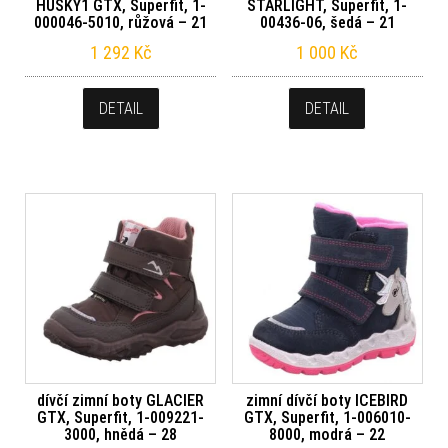
HUSKY1 GTX, Superfit, 1-
STARLIGHT, Superfit, 1-
000046-5010, růžová – 21
00436-06, šedá – 21
1 292
Kč
1 000
Kč
DETAIL
DETAIL
dívčí zimní boty GLACIER
zimní dívčí boty ICEBIRD
GTX, Superfit, 1-009221-
GTX, Superfit, 1-006010-
3000, hnědá – 28
8000, modrá – 22