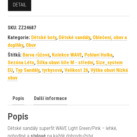
DETAIL
SKU:
ZZ24687
Kategorie:
Dětské boty
,
Dětské sandály
,
Oblečení, obuv a
doplňky
,
Obuv
Štítků:
Barva růžová
,
Kolekce WAVE
,
Pohlaví Holka
,
Sezóna Léto
,
Šířka obuvi šíře M - střední
,
Size_system
EU
,
Typ Sandály
,
tyrkysová
,
Velikost 26
,
Výška obuvi Nízká
obuv
Popis
Další informace
Popis
Dětské sandály superfit WAVE Light Green/Pink – lehké,
pohodlné a
stylové
na každé dobrodružství