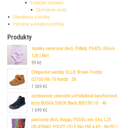
Vodácké vybavení
Záchranné vesty
Stavebnice a kostky
Výtvarné a kreativní potřeby
Produkty
tepláky sametové dívčí, Pidilidi, PD425, růžová -
128 | 8let
99
Kč
Chlapecké sandály OLLIE Brown Froddo
G2150186-10 hnědá - 28
1 569
Kč
outdoorové celoroční softshellové barefootové
boty BUGGA SIKOR Black B00195-10 - 46
1 699
Kč
punčochy dívčí, Bugga, PD550, mix 4 ks, LZE
OBJEDNAT POUZE CELÉ BALENÍ 4 KS - 86/92 |