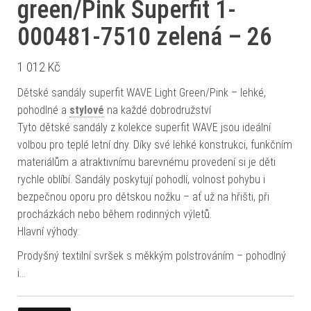
green/Pink Superfit 1-
000481-7510 zelená – 26
1 012
Kč
Dětské sandály superfit WAVE Light Green/Pink – lehké,
pohodlné a
stylové
na každé dobrodružství
Tyto dětské sandály z kolekce superfit WAVE jsou ideální
volbou pro teplé letní dny. Díky své lehké konstrukci, funkčním
materiálům a atraktivnímu barevnému provedení si je děti
rychle oblíbí. Sandály poskytují pohodlí, volnost pohybu i
bezpečnou oporu pro dětskou nožku – ať už na hřišti, při
procházkách nebo během rodinných výletů.
Hlavní výhody:
Prodyšný textilní svršek s měkkým polstrováním – pohodlný
i…