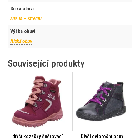
Šířka obuvi
šíře M – střední
Výška obuvi
Nízká obuv
Související produkty
dívčí kozačky šněrovací
Dívčí celoroční obuv