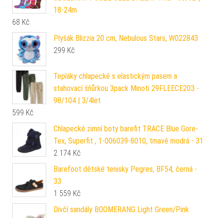
18-24m
68
Kč
Plyšák Blizzia 20 cm, Nebulous Stars, W022843
299
Kč
Tepláky chlapecké s elastickým pasem a
stahovací šňůrkou 3pack Minoti 29FLEECE203 -
98/104 | 3/4let
599
Kč
Chlapecké zimní boty barefit TRACE Blue Gore-
Tex, Superfit , 1-006039-8010, tmavě modrá - 31
2 174
Kč
Barefoot dětské tenisky Pegres, BF54, černá -
33
1 559
Kč
Dívčí sandály BOOMERANG Light Green/Pink