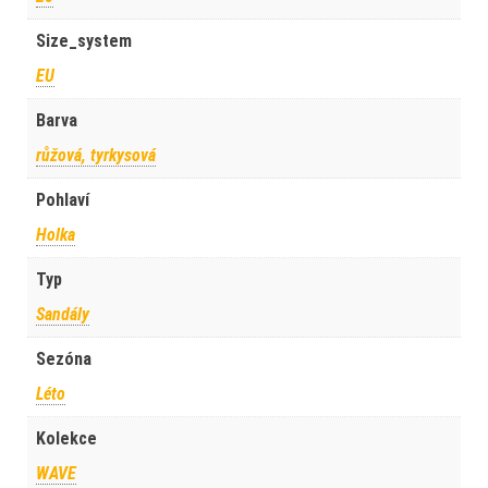
Size_system
EU
Barva
růžová, tyrkysová
Pohlaví
Holka
Typ
Sandály
Sezóna
Léto
Kolekce
WAVE