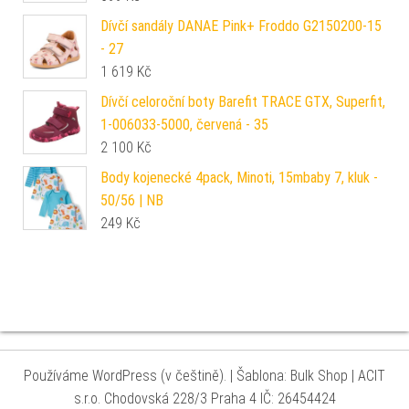
Dívčí sandály DANAE Pink+ Froddo G2150200-15
- 27
1 619
Kč
Dívčí celoroční boty Barefit TRACE GTX, Superfit,
1-006033-5000, červená - 35
2 100
Kč
Body kojenecké 4pack, Minoti, 15mbaby 7, kluk -
50/56 | NB
249
Kč
Používáme WordPress (v češtině).
|
Šablona: Bulk Shop
| ACIT
s.r.o. Chodovská 228/3 Praha 4 IČ: 26454424