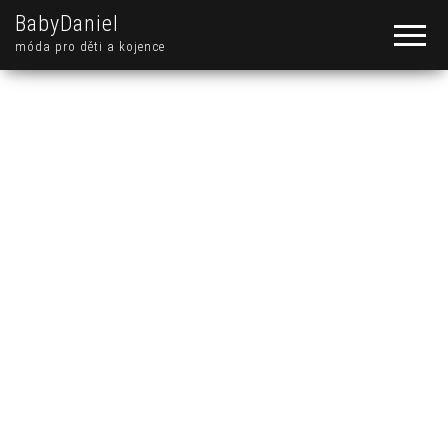
BabyDaniel
móda pro děti a kojence