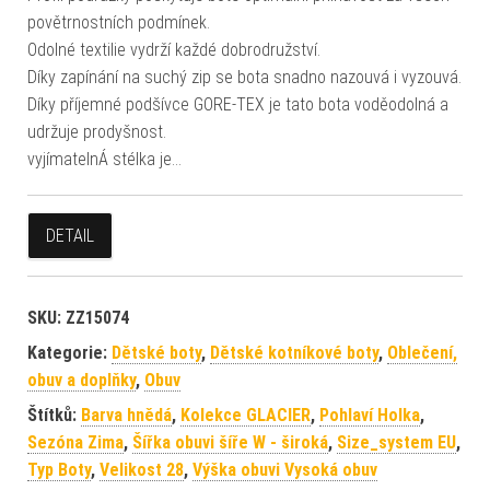
povětrnostních podmínek.
Odolné textilie vydrží každé dobrodružství.
Díky zapínání na suchý zip se bota snadno nazouvá i vyzouvá.
Díky příjemné podšívce GORE-TEX je tato bota voděodolná a
udržuje prodyšnost.
vyjímatelnÁ stélka je…
DETAIL
SKU:
ZZ15074
Kategorie:
Dětské boty
,
Dětské kotníkové boty
,
Oblečení,
obuv a doplňky
,
Obuv
Štítků:
Barva hnědá
,
Kolekce GLACIER
,
Pohlaví Holka
,
Sezóna Zima
,
Šířka obuvi šíře W - široká
,
Size_system EU
,
Typ Boty
,
Velikost 28
,
Výška obuvi Vysoká obuv