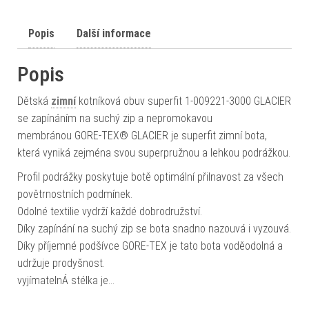
Popis
Další informace
Popis
Dětská
zimní
kotníková obuv superfit 1-009221-3000 GLACIER
se zapínáním na suchý zip a nepromokavou
membránou GORE-TEX® GLACIER je superfit zimní bota,
která vyniká zejména svou superpružnou a lehkou podrážkou.
Profil podrážky poskytuje botě optimální přilnavost za všech
povětrnostních podmínek.
Odolné textilie vydrží každé dobrodružství.
Díky zapínání na suchý zip se bota snadno nazouvá i vyzouvá.
Díky příjemné podšívce GORE-TEX je tato bota voděodolná a
udržuje prodyšnost.
vyjímatelnÁ stélka je…