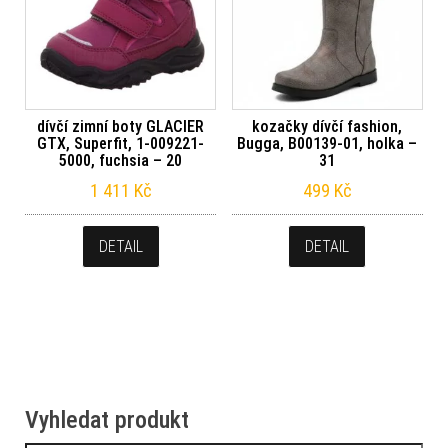
dívčí zimní boty GLACIER
kozačky dívčí fashion,
GTX, Superfit, 1-009221-
Bugga, B00139-01, holka –
5000, fuchsia – 20
31
1 411
Kč
499
Kč
DETAIL
DETAIL
Vyhledat produkt