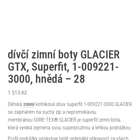
dívčí zimní boty GLACIER
GTX, Superfit, 1-009221-
3000, hnědá – 28
1 513
Kč
Dětská
zimní
kotníková obuv superfit 1-009221-3000 GLACIER
se zapínáním na suchý zip a nepromokavou
membránou GORE-TEX® GLACIER je superfit zimní bota,
která vyniká zejména svou superpružnou a lehkou podrážkou.
Profil podrážky poskytuje botě optimální přilnavost za všech