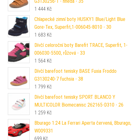
G3130256-1 - hnědá - 35
1 444
Kč
Chlapecké zimní boty HUSKY1 Blue/Light Blue
Gore-Tex, Superfit,1-006045-8010 - 30
1 683
Kč
Dívčí celoroční boty Barefit TRACE, Superfit, 1-
006030-5500, růžová - 33
1 564
Kč
Dívčí barefoot tenisky BASE Fuxia Froddo
G3130240-7 fuchsia - 38
1 799
Kč
Dívčí barefoot tenisky SPORT BLANCO Y
MULTICOLOR Biomecanisc 262165-D310 - 26
1 259
Kč
Bburago 1:24 La Ferrari Aperta červená, Bburago,
W009331
699
Kč