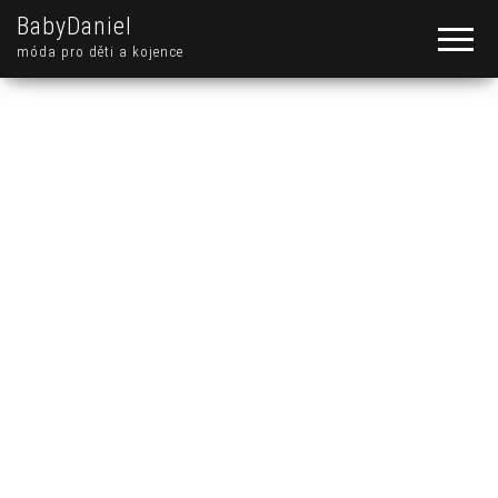
BabyDaniel
móda pro děti a kojence