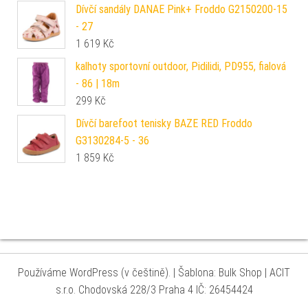
Dívčí sandály DANAE Pink+ Froddo G2150200-15
- 27
1 619
Kč
kalhoty sportovní outdoor, Pidilidi, PD955, fialová
- 86 | 18m
299
Kč
Dívčí barefoot tenisky BAZE RED Froddo
G3130284-5 - 36
1 859
Kč
Používáme WordPress (v češtině).
|
Šablona: Bulk Shop
| ACIT
s.r.o. Chodovská 228/3 Praha 4 IČ: 26454424