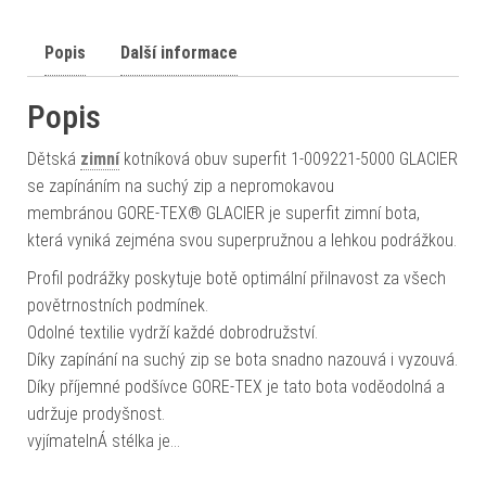
Popis
Další informace
Popis
Dětská
zimní
kotníková obuv superfit 1-009221-5000 GLACIER
se zapínáním na suchý zip a nepromokavou
membránou GORE-TEX® GLACIER je superfit zimní bota,
která vyniká zejména svou superpružnou a lehkou podrážkou.
Profil podrážky poskytuje botě optimální přilnavost za všech
povětrnostních podmínek.
Odolné textilie vydrží každé dobrodružství.
Díky zapínání na suchý zip se bota snadno nazouvá i vyzouvá.
Díky příjemné podšívce GORE-TEX je tato bota voděodolná a
udržuje prodyšnost.
vyjímatelnÁ stélka je…