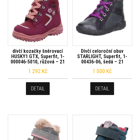
dívčí kozačky šněrovací
Dívčí celoroční obuv
HUSKY1 GTX, Superfit, 1-
STARLIGHT, Superfit, 1-
000046-5010, růžová – 21
00436-06, šedá – 21
1 292
Kč
1 000
Kč
DETAIL
DETAIL