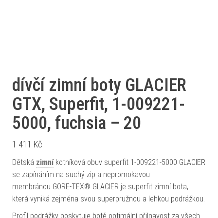
dívčí zimní boty GLACIER
GTX, Superfit, 1-009221-
5000, fuchsia – 20
1 411
Kč
Dětská
zimní
kotníková obuv superfit 1-009221-5000 GLACIER
se zapínáním na suchý zip a nepromokavou
membránou GORE-TEX® GLACIER je superfit zimní bota,
která vyniká zejména svou superpružnou a lehkou podrážkou.
Profil podrážky poskytuje botě optimální přilnavost za všech