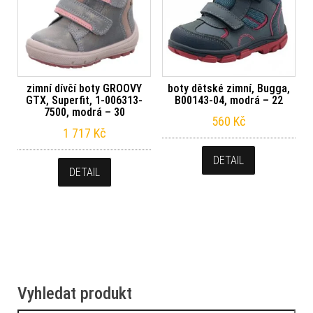
zimní dívčí boty GROOVY
boty dětské zimní, Bugga,
GTX, Superfit, 1-006313-
B00143-04, modrá – 22
7500, modrá – 30
560
Kč
1 717
Kč
DETAIL
DETAIL
Vyhledat produkt