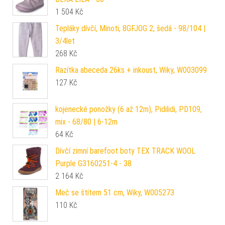
1 504
Kč
Tepláky dívčí, Minoti, 8GFJOG 2, šedá - 98/104 |
3/4let
268
Kč
Razítka abeceda 26ks + inkoust, Wiky, W003099
127
Kč
kojenecké ponožky (6 až 12m), Pidilidi, PD109,
mix - 68/80 | 6-12m
64
Kč
Dívčí zimní barefoot boty TEX TRACK WOOL
Purple G3160251-4 - 38
2 164
Kč
Meč se štítem 51 cm, Wiky, W005273
110
Kč