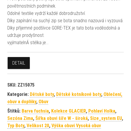
povětrnostních podmínek.
Odolné textilie vydrží každé dobrodružství.
Díky zapínání na suchý zip se bota snadno nazouvá i vyzouvá.
Díky příjemné podšívce GORE-TEX je tato bota voděodolná a
udržuje prodyšnost.
vyjímatelnÁ stélka je…
DETAIL
SKU:
ZZ15075
Kategorie:
Dětské boty
,
Dětské kotníkové boty
,
Oblečení,
obuv a doplňky
,
Obuv
Štítků:
Barva fuchsia
,
Kolekce GLACIER
,
Pohlaví Holka
,
Sezóna Zima
,
Šířka obuvi šíře W - široká
,
Size_system EU
,
Typ Boty
,
Velikost 20
,
Výška obuvi Vysoká obuv