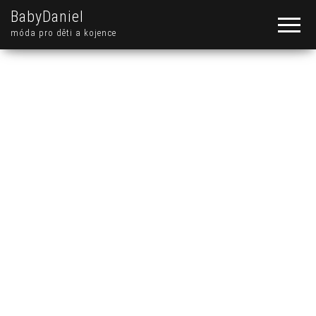
BabyDaniel
móda pro děti a kojence