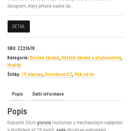
designem, který přesně padne do…
DETAIL
SKU:
ZZ23678
Kategorie:
Dětské zbraně
,
Dětské zbraně a příslušenství
,
Hračky
Štítky:
1% elastan
,
Distribuce CZ
,
Věk od 6+
Popis
Další informace
Popis
Robustní 33cm
pistole
Huntsman s mechanickým nabíjením
a dostřelem až 18 metrů.
sada
obsahuje vyjímatelný