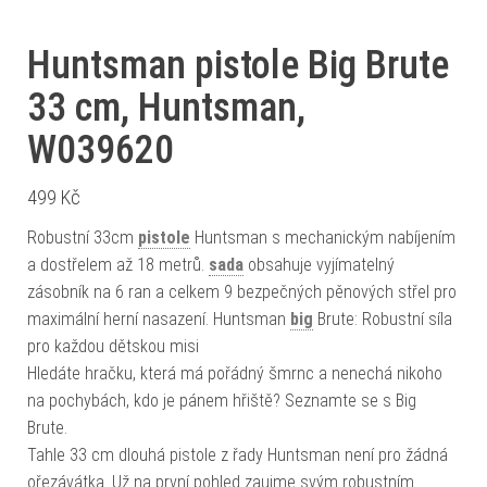
Huntsman pistole Big Brute
33 cm, Huntsman,
W039620
499
Kč
Robustní 33cm
pistole
Huntsman s mechanickým nabíjením
a dostřelem až 18 metrů.
sada
obsahuje vyjímatelný
zásobník na 6 ran a celkem 9 bezpečných pěnových střel pro
maximální herní nasazení. Huntsman
big
Brute: Robustní síla
pro každou dětskou misi
Hledáte hračku, která má pořádný šmrnc a nenechá nikoho
na pochybách, kdo je pánem hřiště? Seznamte se s Big
Brute.
Tahle 33 cm dlouhá pistole z řady Huntsman není pro žádná
ořezávátka. Už na první pohled zaujme svým robustním