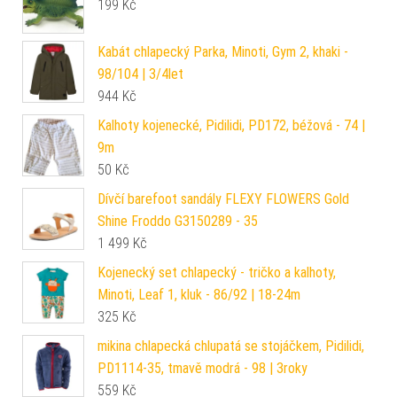
199
Kč
Kabát chlapecký Parka, Minoti, Gym 2, khaki -
98/104 | 3/4let
944
Kč
Kalhoty kojenecké, Pidilidi, PD172, béžová - 74 |
9m
50
Kč
Dívčí barefoot sandály FLEXY FLOWERS Gold
Shine Froddo G3150289 - 35
1 499
Kč
Kojenecký set chlapecký - tričko a kalhoty,
Minoti, Leaf 1, kluk - 86/92 | 18-24m
325
Kč
mikina chlapecká chlupatá se stojáčkem, Pidilidi,
PD1114-35, tmavě modrá - 98 | 3roky
559
Kč