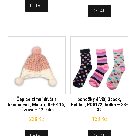
DETAIL
DETAIL
Čepice zimní dívčí s
ponožky dívčí, 3pack,
bambulemi, Minoti, DEER 15,
Pidilidi, PD0122, holka – 38-
růžová – 12-24m
39
228
Kč
139
Kč
DETAIL
DETAIL