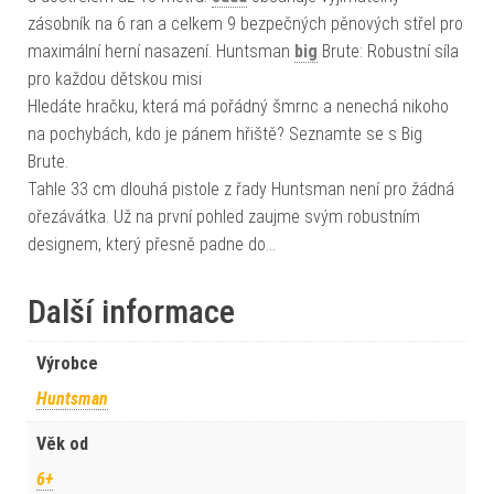
zásobník na 6 ran a celkem 9 bezpečných pěnových střel pro
maximální herní nasazení. Huntsman
big
Brute: Robustní síla
pro každou dětskou misi
Hledáte hračku, která má pořádný šmrnc a nenechá nikoho
na pochybách, kdo je pánem hřiště? Seznamte se s Big
Brute.
Tahle 33 cm dlouhá pistole z řady Huntsman není pro žádná
ořezávátka. Už na první pohled zaujme svým robustním
designem, který přesně padne do…
Další informace
Výrobce
Huntsman
Věk od
6+