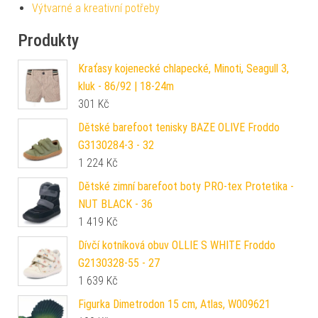
Výtvarné a kreativní potřeby
Produkty
Kraťasy kojenecké chlapecké, Minoti, Seagull 3,
kluk - 86/92 | 18-24m
301
Kč
Dětské barefoot tenisky BAZE OLIVE Froddo
G3130284-3 - 32
1 224
Kč
Dětské zimní barefoot boty PRO-tex Protetika -
NUT BLACK - 36
1 419
Kč
Dívčí kotníková obuv OLLIE S WHITE Froddo
G2130328-55 - 27
1 639
Kč
Figurka Dimetrodon 15 cm, Atlas, W009621