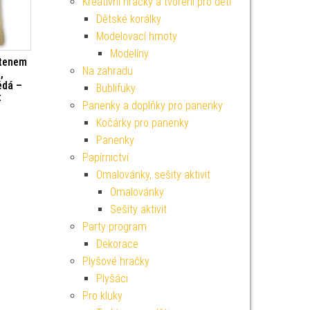
Kreativní hračky a tvoření pro děti
Dětské korálky
Modelovací hmoty
Modelíny
stenem
Na zahradu
,
ědá –
Bublifuky
t
Panenky a doplňky pro panenky
Kočárky pro panenky
Panenky
Papírnictví
Omalovánky, sešity aktivit
Omalovánky
Sešity aktivit
Party program
Dekorace
Plyšové hračky
Plyšáci
Pro kluky