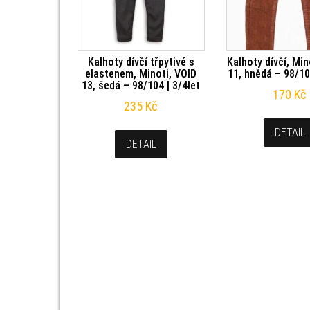
Kalhoty dívčí třpytivé s
Kalhoty dívčí, Mi
elastenem, Minoti, VOID
11, hnědá – 98/10
13, šedá – 98/104 | 3/4let
170
Kč
235
Kč
DETAIL
DETAIL