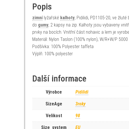
Popis
zimní
lyžařské
kalhoty
, Pidilidi, PD1105-20, ve žlu
do
gumy
, 2 kapsy na zip. Kalhoty jsou vybaveny vn
prvky na bocích. Vnitřní část nohavic a lem je vyrob
Materiál: Nylon Taslon (100% nylon), W/R+W/P 50
Podšívka: 100% Polyester taffeta
Výplň: 100% polyester
Další informace
Výrobce
Pidilidi
SizeAge
3roky
Velikost
98
Size_system
EU