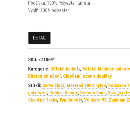
Podšívka: 100% Polyester taffeta
Výplň: 100% polyester
DETAIL
SKU:
ZZ18691
Kategorie:
Dětské kalhoty
,
Dětské klasické kalhoty
Dětské oblečení
,
Oblečení, obuv a doplňky
Štítků:
Barva žlutá
,
Materiál 100% nylon
,
Podšívka 
polyester
,
Pohlaví Unisex
,
Sezóna Zima
,
Size_syst
SizeAge 3roky
,
Typ Kalhoty
,
Velikost 98
,
Zapínání Z