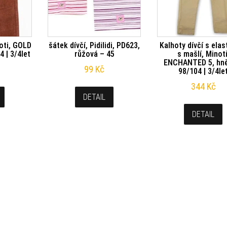
noti, GOLD
šátek dívčí, Pidilidi, PD623,
Kalhoty dívčí s ela
4 | 3/4let
růžová – 45
s mašlí, Minoti
ENCHANTED 5, hn
99
Kč
98/104 | 3/4le
344
Kč
DETAIL
DETAIL