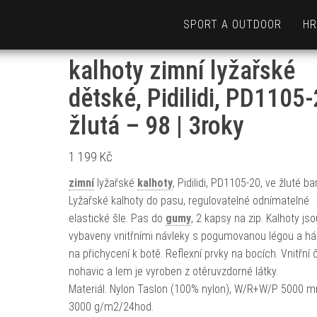
SPORT A OUTDOOR
HR
kalhoty zimní lyžařské
dětské, Pidilidi, PD1105-
žlutá – 98 | 3roky
1 199
Kč
zimní
lyžařské
kalhoty
, Pidilidi, PD1105-20, ve žluté ba
Lyžařské kalhoty do pasu, regulovatelné odnímatelné
elastické šle. Pas do
gumy
, 2 kapsy na zip. Kalhoty jso
vybaveny vnitřními návleky s pogumovanou légou a h
na přichycení k botě. Reflexní prvky na bocích. Vnitřní 
nohavic a lem je vyroben z otěruvzdorné látky.
Materiál: Nylon Taslon (100% nylon), W/R+W/P 5000
3000 g/m2/24hod.