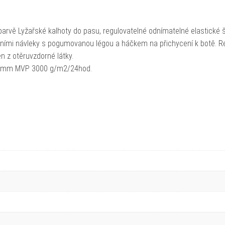
té barvě Lyžařské kalhoty do pasu, regulovatelné odnímatelné elastické 
itřními návleky s pogumovanou légou a háčkem na přichycení k botě. Re
en z otěruvzdorné látky.
00 mm MVP 3000 g/m2/24hod.