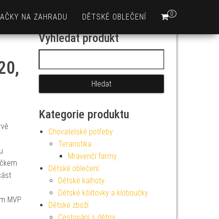
0
AČKY NA ZAHRADU
DĚTSKÉ OBLEČENÍ
Vyhledat produkt
Vyhledávání
20,
Kategorie produktu
rvě
Chovatelské potřeby
Teraristika
u
Mravenčí farmy
áčkem
Dětské oblečení
část
Dětské kalhoty
Dětské kšiltovky a kloboučky
 mm MVP
Dětské zboží
Cestování s dětmi