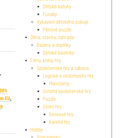
Dětské batohy
Fusaky
Vybavení dětského pokoje
Pěnové puzzle
Dílna, stavba, zahrada
Bazény a doplňky
Dětské bazénky
Filmy, knihy, hry
Společenské hry a zábava
,
Logické a vědomostní hry
Hlavolamy
100%
Ostatní společenské hry
em EU
,
Puzzle
ip
Stolní hry
Deskové hry
Karetní hry
Hobby
Sběratelství