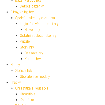
Bazény a doplňky
Dětské bazénky
Filmy, knihy, hry
Společenské hry a zábava
Logické a vědomostní hry
Hlavolamy
Ostatní společenské hry
Puzzle
Stolní hry
Deskové hry
Karetní hry
Hobby
Sběratelství
Sběratelské modely
Hračky
Chrastítka a kousátka
Chrastítka
Kousátka