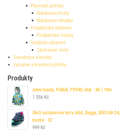
Plavecké potřeby
Nafukovací kruhy
Nafukovací lehátka
Potápěčské vybavení
Potápěčské masky
Vodácké vybavení
Záchranné vesty
Stavebnice a kostky
Výtvarné a kreativní potřeby
Produkty
zimní bunda, Pidilidi, PD940, kluk - 86 | 18m
1 056
Kč
Dívčí outdoorové boty AKA, Bugga, B00168-04,
modrá - 32
999
Kč