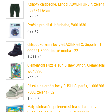
Kalhoty chlapecké, Minoti, ADVENTURE 4, zelená
- 68/74 | 6-9m
235
Kč
Pračka pro děti, Infunbebe, W001630
499
Kč
chlapecké zimní boty GLACIER GTX, Superfit, 1-
009221-8000, tmavě modrá - 22
1 411
Kč
Clementoni Puzzle 104 Disney Stitch, Clementoni,
W045880
344
Kč
Dětské celoroční boty RUSH, Superfit, 1-006206-
7500, zelená - 32
1 258
Kč
Malý záchranář společenská hra na baterie v