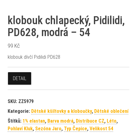
klobouk chlapecký, Pidilidi,
PD628, modrá – 54
99
Kč
klobouk dívčí Pidilidi PD628
DETAIL
SKU:
ZZ5979
Kategorie:
Dětské kšiltovky a kloboučky
,
Dětské oblečení
Štítků:
1% elastan
,
Barva modrá
,
Distribuce CZ
,
Léto
,
Pohlaví Kluk
,
Sezóna Jaro
,
Typ Čepice
,
Velikost 54