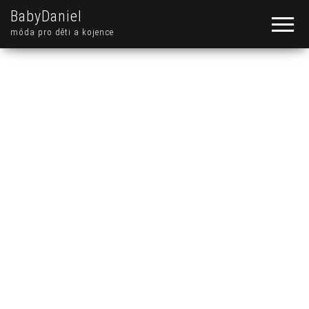
BabyDaniel
móda pro děti a kojence