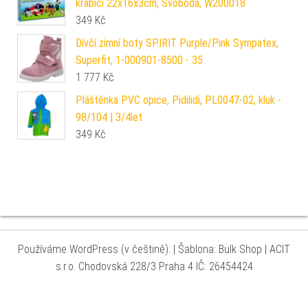
krabici 22x16x3cm, Svoboda, W200018
349
Kč
Dívčí zimní boty SPIRIT Purple/Pink Sympatex,
Superfit, 1-000901-8500 - 35
1 777
Kč
Pláštěnka PVC opice, Pidilidi, PL0047-02, kluk -
98/104 | 3/4let
349
Kč
Používáme WordPress (v češtině).
|
Šablona: Bulk Shop
| ACIT
s.r.o. Chodovská 228/3 Praha 4 IČ: 26454424