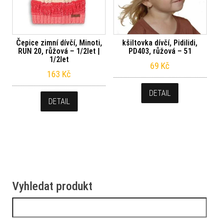
Čepice zimní dívčí, Minoti,
kšiltovka dívčí, Pidilidi,
RUN 20, růžová – 1/2let |
PD403, růžová – 51
1/2let
69
Kč
163
Kč
DETAIL
DETAIL
Vyhledat produkt
Vyhledávání