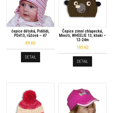
čepice dětská, Pidilidi,
Čepice zimní chlapecká,
PD413, růžová – 47
Minoti, WHEELIE 13, khaki –
12-24m
89
Kč
195
Kč
DETAIL
DETAIL