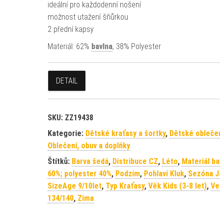
ideální pro každodenní nošení
možnost utažení šňůrkou
2 přední kapsy
Materiál: 62%
bavlna
, 38% Polyester
DETAIL
SKU:
ZZ19438
Kategorie:
Dětské kraťasy a šortky
,
Dětské obleče
Oblečení, obuv a doplňky
Štítků:
Barva šedá
,
Distribuce CZ
,
Léto
,
Materiál ba
60%; polyester 40%
,
Podzim
,
Pohlaví Kluk
,
Sezóna J
SizeAge 9/10let
,
Typ Kraťasy
,
Věk Kids (3-8 let)
,
Ve
134/140
,
Zima