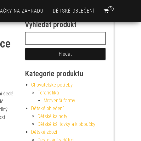
0
AČKY NA ZAHRADU
DĚTSKÉ OBLEČENÍ
Vyhledat produkt
Vyhledávání
ece
Kategorie produktu
Chovatelské potřeby
Teraristika
í šedé
Mravenčí farmy
dé
Dětské oblečení
dlný
Dětské kalhoty
osti
Dětské kšiltovky a kloboučky
Dětské zboží
Cestování s dětmi