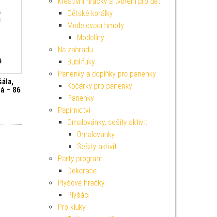
Kreativní hračky a tvoření pro děti
Dětské korálky
Modelovací hmoty
Modelíny
Na zahradu
Bublifuky
Panenky a doplňky pro panenky
šála,
Kočárky pro panenky
á – 86
Panenky
Papírnictví
Omalovánky, sešity aktivit
Omalovánky
Sešity aktivit
Party program
Dekorace
Plyšové hračky
Plyšáci
Pro kluky