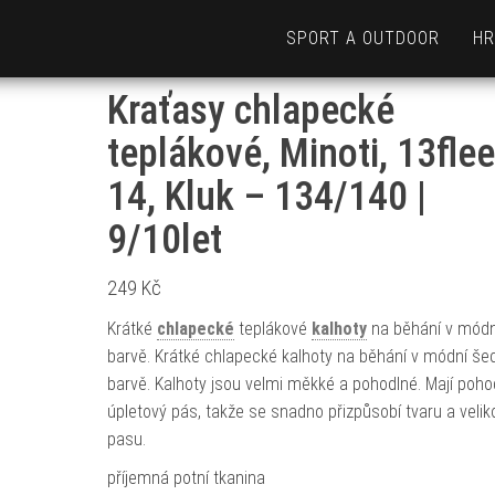
SPORT A OUTDOOR
HR
Kraťasy chlapecké
teplákové, Minoti, 13fle
14, Kluk – 134/140 |
9/10let
249
Kč
Krátké
chlapecké
teplákové
kalhoty
na běhání v módn
barvě. Krátké chlapecké kalhoty na běhání v módní še
barvě. Kalhoty jsou velmi měkké a pohodlné. Mají poho
úpletový pás, takže se snadno přizpůsobí tvaru a velik
pasu.
příjemná potní tkanina