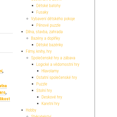
Dětské batohy
Fusaky
Vybavení dětského pokoje
Pěnové puzzle
Dílna, stavba, zahrada
Bazény a doplňky
Dětské bazénky
Filmy, knihy, hry
Společenské hry a zábava
Logické a vědomostní hry
ní
,
Hlavolamy
Ostatní společenské hry
Puzzle
vlna
Stolní hry
aro
,
Deskové hry
likost
Karetní hry
Hobby
Sběratelství