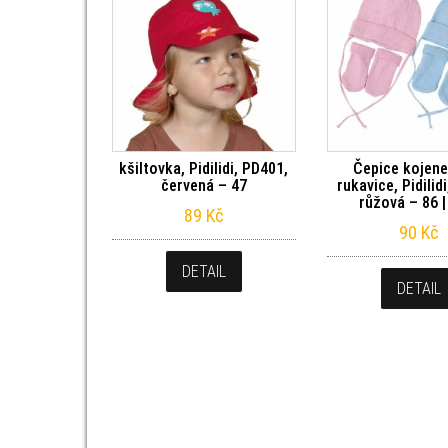
kšiltovka, Pidilidi, PD401,
Čepice kojen
červená – 47
rukavice, Pidilid
růžová – 86 
89
Kč
90
Kč
DETAIL
DETAIL