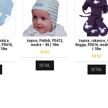
ecká a
čepice, Pidilidi, PD412,
čepice, rukavice, 
i, PD610,
modrá – 86 | 18m
Bugga, PD616, modr
| 18m
| 18m
90
Kč
99
Kč
DETAIL
DETAIL