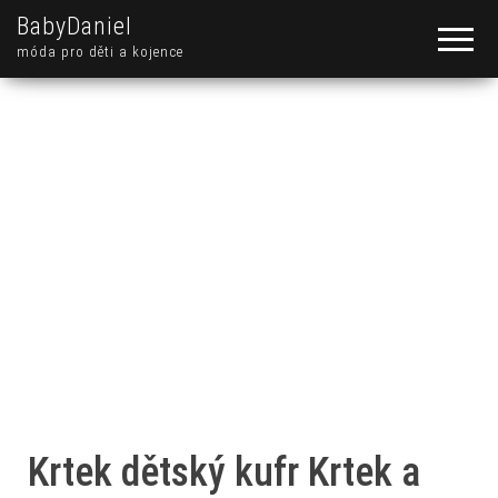
BabyDaniel
móda pro děti a kojence
Krtek dětský kufr Krtek a