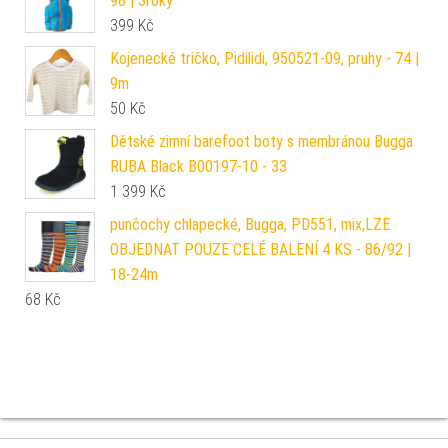
98 | 3roky
399
Kč
Kojenecké tričko, Pidilidi, 950521-09, pruhy - 74 |
9m
50
Kč
Dětské zimní barefoot boty s membránou Bugga
RUBA Black B00197-10 - 33
1 399
Kč
punčochy chlapecké, Bugga, PD551, mix,LZE
OBJEDNAT POUZE CELÉ BALENÍ 4 KS - 86/92 |
18-24m
68
Kč