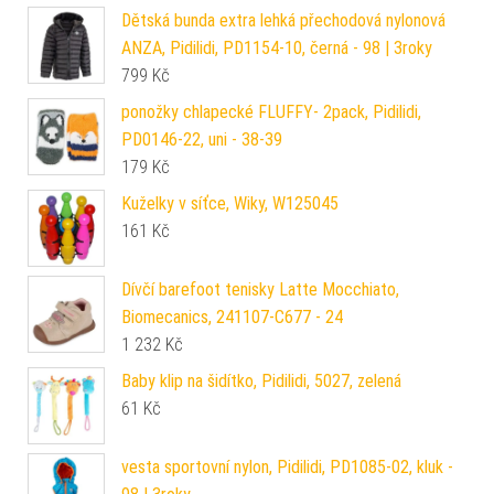
Dětská bunda extra lehká přechodová nylonová
ANZA, Pidilidi, PD1154-10, černá - 98 | 3roky
799
Kč
ponožky chlapecké FLUFFY- 2pack, Pidilidi,
PD0146-22, uni - 38-39
179
Kč
Kuželky v síťce, Wiky, W125045
161
Kč
Dívčí barefoot tenisky Latte Mocchiato,
Biomecanics, 241107-C677 - 24
1 232
Kč
Baby klip na šidítko, Pidilidi, 5027, zelená
61
Kč
vesta sportovní nylon, Pidilidi, PD1085-02, kluk -