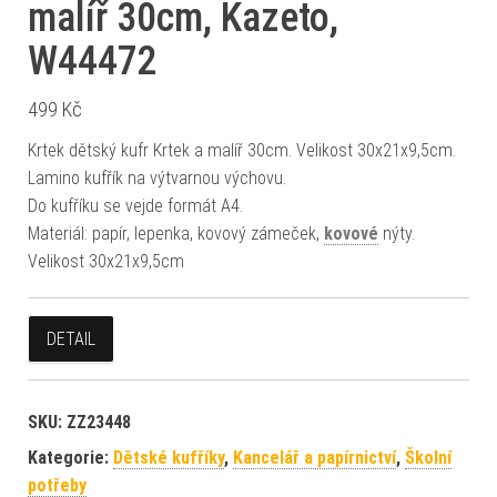
malíř 30cm, Kazeto,
W44472
499
Kč
Krtek dětský kufr Krtek a malíř 30cm. Velikost 30x21x9,5cm.
Lamino kufřík na výtvarnou výchovu.
Do kufříku se vejde formát A4.
Materiál: papír, lepenka, kovový zámeček,
kovové
nýty.
Velikost 30x21x9,5cm
DETAIL
SKU:
ZZ23448
Kategorie:
Dětské kufříky
,
Kancelář a papírnictví
,
Školní
potřeby