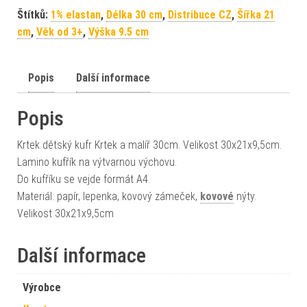
Štítků:
1% elastan
,
Délka 30 cm
,
Distribuce CZ
,
Šířka 21
cm
,
Věk od 3+
,
Výška 9.5 cm
Popis
Další informace
Popis
Krtek dětský kufr Krtek a malíř 30cm. Velikost 30x21x9,5cm.
Lamino kufřík na výtvarnou výchovu.
Do kufříku se vejde formát A4.
Materiál: papír, lepenka, kovový zámeček,
kovové
nýty.
Velikost 30x21x9,5cm
Další informace
Výrobce