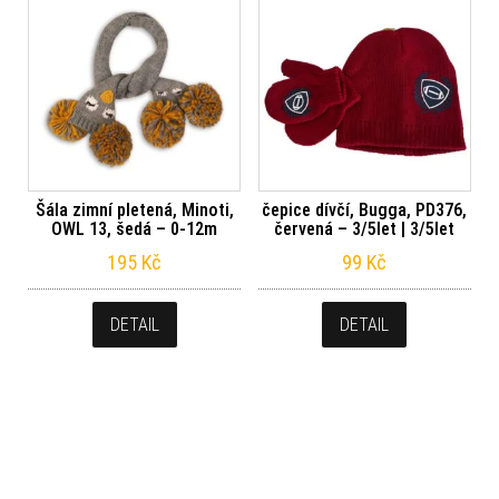
Šála zimní pletená, Minoti,
čepice dívčí, Bugga, PD376,
OWL 13, šedá – 0-12m
červená – 3/5let | 3/5let
195
Kč
99
Kč
DETAIL
DETAIL