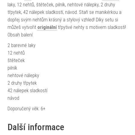
laky, 12 nehtů, štěteček, pilník, nehtové nálepky, 2 druhy
třpytek, 42 nálepek sladkostí, návod. Staň se manikérkou a
dopřej svým nehtům krásný a stylový vzhled! Díky setu si
můžeš vytvořit
originální
třpytivé nehty s motivem sladkostí!
Obsah balení:
2 barevné laky
12 nehtů
štěteček
pilník
nehtové nálepky
2 druhy třpytek
42 nálepek sladkostí
návod
Doporučený věk: 6+
Další informace