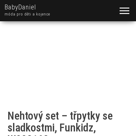
BabyDaniel
móda pro děti a kojence
Nehtový set – třpytky se
sladkostmi, Funkidz,