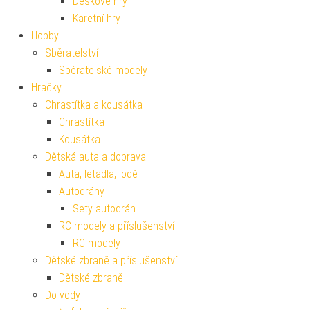
Deskové hry
Karetní hry
Hobby
Sběratelství
Sběratelské modely
Hračky
Chrastítka a kousátka
Chrastítka
Kousátka
Dětská auta a doprava
Auta, letadla, lodě
Autodráhy
Sety autodráh
RC modely a příslušenství
RC modely
Dětské zbraně a příslušenství
Dětské zbraně
Do vody