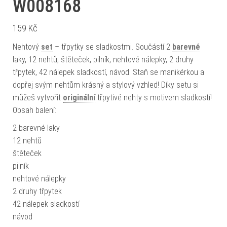
W008168
159
Kč
Nehtový
set
– třpytky se sladkostmi. Součástí 2
barevné
laky, 12 nehtů, štěteček, pilník, nehtové nálepky, 2 druhy
třpytek, 42 nálepek sladkostí, návod. Staň se manikérkou a
dopřej svým nehtům krásný a stylový vzhled! Díky setu si
můžeš vytvořit
originální
třpytivé nehty s motivem sladkostí!
Obsah balení:
2 barevné laky
12 nehtů
štěteček
pilník
nehtové nálepky
2 druhy třpytek
42 nálepek sladkostí
návod