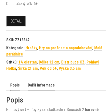
Doporučený věk: 6+
DETAIL
SKU:
ZZ13342
Kategorie:
Hračky
,
Hry na profese a napodobování
,
Malá
parádnice
Štítků:
1% elastan
,
Délka 12 cm
,
Distribuce CZ
,
Pohlaví
Holka
,
Šířka 21 cm
,
Věk od 6+
,
Výška 3.5 cm
Popis
Další informace
Popis
Nehtový
set
– třpytky se sladkostmi. Součástí 2
barevné