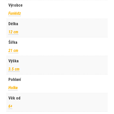
Výrobce
Funkidz
Délka
12 cm
Šířka
21 cm
Výška
3.5 cm
Pohlaví
Holka
Věk od
6+