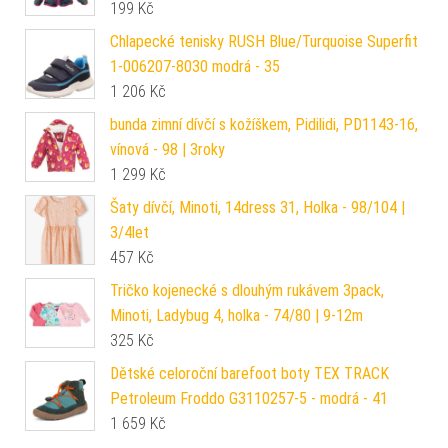
199
Kč
Chlapecké tenisky RUSH Blue/Turquoise Superfit
1-006207-8030 modrá - 35
1 206
Kč
bunda zimní dívčí s kožíškem, Pidilidi, PD1143-16,
vínová - 98 | 3roky
1 299
Kč
Šaty dívčí, Minoti, 14dress 31, Holka - 98/104 |
3/4let
457
Kč
Tričko kojenecké s dlouhým rukávem 3pack,
Minoti, Ladybug 4, holka - 74/80 | 9-12m
325
Kč
Dětské celoroční barefoot boty TEX TRACK
Petroleum Froddo G3110257-5 - modrá - 41
1 659
Kč