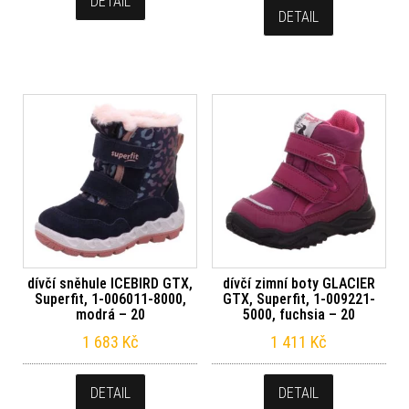
DETAIL
DETAIL
dívčí sněhule ICEBIRD GTX,
dívčí zimní boty GLACIER
Superfit, 1-006011-8000,
GTX, Superfit, 1-009221-
modrá – 20
5000, fuchsia – 20
1 683
Kč
1 411
Kč
DETAIL
DETAIL