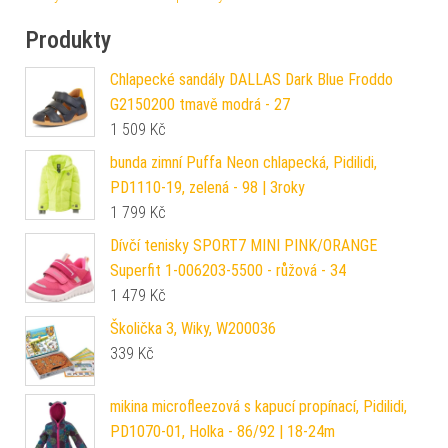
Produkty
Chlapecké sandály DALLAS Dark Blue Froddo
G2150200 tmavě modrá - 27
1 509
Kč
bunda zimní Puffa Neon chlapecká, Pidilidi,
PD1110-19, zelená - 98 | 3roky
1 799
Kč
Dívčí tenisky SPORT7 MINI PINK/ORANGE
Superfit 1-006203-5500 - růžová - 34
1 479
Kč
Školička 3, Wiky, W200036
339
Kč
mikina microfleezová s kapucí propínací, Pidilidi,
PD1070-01, Holka - 86/92 | 18-24m