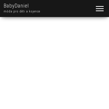
BabyDaniel
móda pro děti a kojence