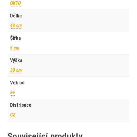
OKTO
Délka
43 cm
Šířka
5 cm
Výška
30 cm
Věk od
8+
Distribuce
CZ
Související produkty