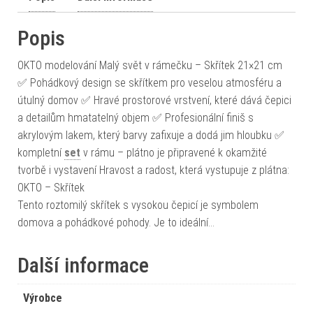
Popis
OKTO modelování Malý svět v rámečku – Skřítek 21×21 cm
✅ Pohádkový design se skřítkem pro veselou atmosféru a
útulný domov ✅ Hravé prostorové vrstvení, které dává čepici
a detailům hmatatelný objem ✅ Profesionální finiš s
akrylovým lakem, který barvy zafixuje a dodá jim hloubku ✅
kompletní
set
v rámu – plátno je připravené k okamžité
tvorbě i vystavení Hravost a radost, která vystupuje z plátna:
OKTO – Skřítek
Tento roztomilý skřítek s vysokou čepicí je symbolem
domova a pohádkové pohody. Je to ideální…
Další informace
Výrobce