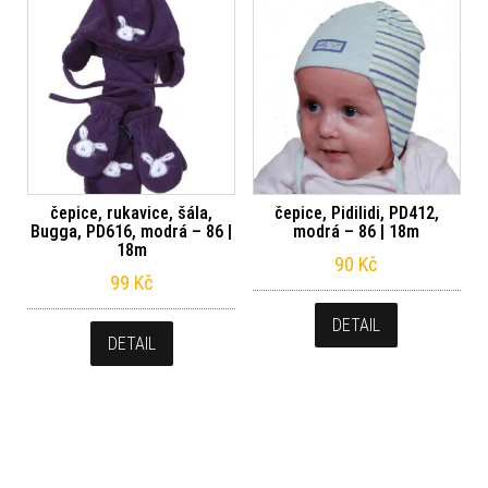
čepice, rukavice, šála,
čepice, Pidilidi, PD412,
Bugga, PD616, modrá – 86 |
modrá – 86 | 18m
18m
90
Kč
99
Kč
DETAIL
DETAIL