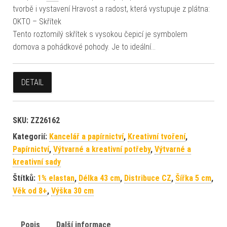
tvorbě i vystavení Hravost a radost, která vystupuje z plátna:
OKTO – Skřítek
Tento roztomilý skřítek s vysokou čepicí je symbolem
domova a pohádkové pohody. Je to ideální…
DETAIL
SKU:
ZZ26162
Kategorií:
Kancelář a papírnictví
,
Kreativní tvoření
,
Papírnictví
,
Výtvarné a kreativní potřeby
,
Výtvarné a
kreativní sady
Štítků:
1% elastan
,
Délka 43 cm
,
Distribuce CZ
,
Šířka 5 cm
,
Věk od 8+
,
Výška 30 cm
Popis
Další informace