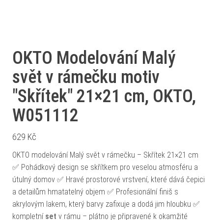
OKTO Modelování Malý
svět v rámečku motiv
"Skřítek" 21×21 cm, OKTO,
W051112
629
Kč
OKTO modelování Malý svět v rámečku – Skřítek 21×21 cm
✅ Pohádkový design se skřítkem pro veselou atmosféru a
útulný domov ✅ Hravé prostorové vrstvení, které dává čepici
a detailům hmatatelný objem ✅ Profesionální finiš s
akrylovým lakem, který barvy zafixuje a dodá jim hloubku ✅
kompletní
set
v rámu – plátno je připravené k okamžité