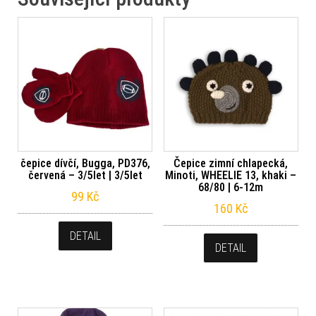
čepice dívčí, Bugga, PD376,
Čepice zimní chlapecká,
červená – 3/5let | 3/5let
Minoti, WHEELIE 13, khaki –
68/80 | 6-12m
99
Kč
160
Kč
DETAIL
DETAIL