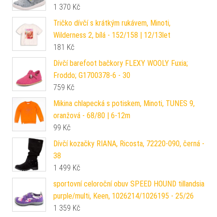
1 370
Kč
Tričko dívčí s krátkým rukávem, Minoti,
Wilderness 2, bílá - 152/158 | 12/13let
181
Kč
Dívčí barefoot bačkory FLEXY WOOLY Fuxia;
Froddo; G1700378-6 - 30
759
Kč
Mikina chlapecká s potiskem, Minoti, TUNES 9,
oranžová - 68/80 | 6-12m
99
Kč
Dívčí kozačky RIANA, Ricosta, 72220-090, černá -
38
1 499
Kč
sportovní celoroční obuv SPEED HOUND tillandsia
purple/multi, Keen, 1026214/1026195 - 25/26
1 359
Kč