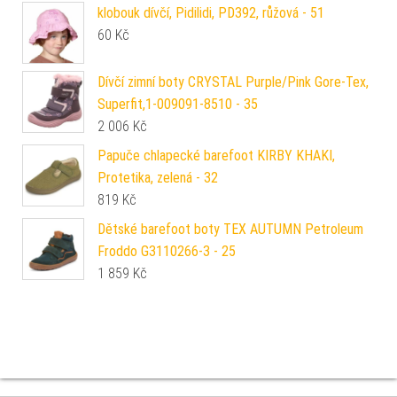
klobouk dívčí, Pidilidi, PD392, růžová - 51
60
Kč
Dívčí zimní boty CRYSTAL Purple/Pink Gore-Tex,
Superfit,1-009091-8510 - 35
2 006
Kč
Papuče chlapecké barefoot KIRBY KHAKI,
Protetika, zelená - 32
819
Kč
Dětské barefoot boty TEX AUTUMN Petroleum
Froddo G3110266-3 - 25
1 859
Kč