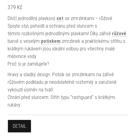
379
Kč
Dívčí jednodílný plavkový
set
se zmrzlinkami – růžové
Spojte styl, pohodlí a ochranu před sluncem s
těmito rozkošnými jednodílnými plavkami! Díky zářivě
růžové
barvě s veselým
potiskem
zmrzlinek a praktickému střihu s
krátkým rukávem jsou ideální volbou pro všechny malé
milovnice vody.
Proč si je zamilujete?
Hravý a sladký design: Potisk se zmrzlinkami na zářivě
růžovém podkladu je neodolatelně roztomilý a zaručeně
vykouzlí úsměv na tváři.
Chrání před sluncem: Střih typu "rashguard" s krátkými
rukávy…
DETAIL