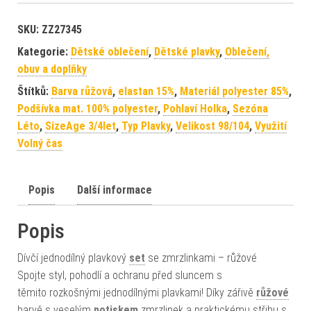
SKU:
ZZ27345
Kategorie:
Dětské oblečení
,
Dětské plavky
,
Oblečení,
obuv a doplňky
Štítků:
Barva růžová
,
elastan 15%
,
Materiál polyester 85%
,
Podšívka mat. 100% polyester
,
Pohlaví Holka
,
Sezóna
Léto
,
SizeAge 3/4let
,
Typ Plavky
,
Velikost 98/104
,
Využití
Volný čas
Popis
Další informace
Popis
Dívčí jednodílný plavkový
set
se zmrzlinkami – růžové
Spojte styl, pohodlí a ochranu před sluncem s
těmito rozkošnými jednodílnými plavkami! Díky zářivě
růžové
barvě s veselým
potiskem
zmrzlinek a praktickému střihu s