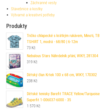
Záchranné vesty
Stavebnice a kostky
Výtvarné a kreativní potřeby
Produkty
Tričko chlapecké s krátkým rukávem, Minoti, TB
TSHIRT 1, modrá - 68/80 | 6-12m
73
Kč
Nebulous Stars Náhrdelník přání, WIKY, 281304
319
Kč
Dětský člun Krtek 100 x 68 cm, WIKY, 170302
238
Kč
Dětské tenisky Barefit TRACE Yellow/Turquoise
Superfit 1-006037-6000 - 35
1 570
Kč