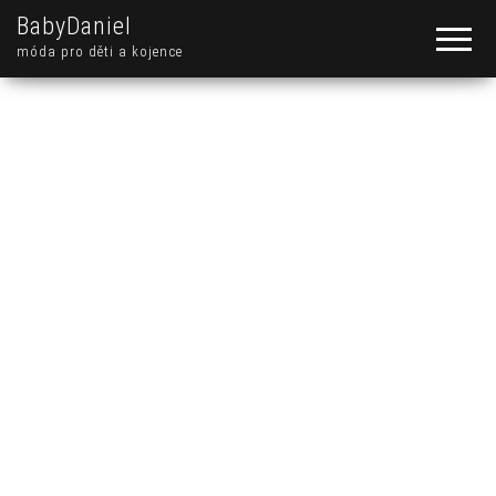
BabyDaniel
móda pro děti a kojence