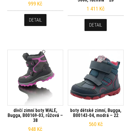
999
Kč
1 411
Kč
DETAIL
DETAIL
dívčí zimní boty WALE,
boty dětské zimní, Bugga,
Bugga, B00169-03, růžová –
B00143-04, modrá – 22
38
560
Kč
948
Kč