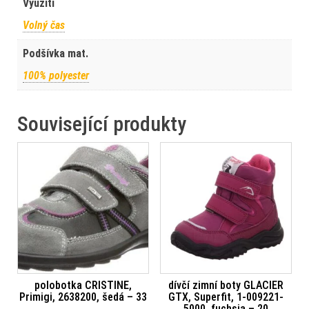
Využití
Volný čas
Podšívka mat.
100% polyester
Související produkty
polobotka CRISTINE,
dívčí zimní boty GLACIER
Primigi, 2638200, šedá – 33
GTX, Superfit, 1-009221-
5000, fuchsia – 20