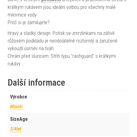
krátkým rukávem jsou ideální volbou pro všechny malé
milovnice vody.
Proč si je zamilujete?
Hravý a sladký design: Potisk se zmrzlinkami na zářivě
růžovém podkladu je neodolatelně roztomilý a zaručeně
vykouzlí úsměv na tváři.
Chrání před sluncem: Střih typu "rashguard" s krátkými
rukávy…
Další informace
Výrobce
Minoti
SizeAge
3/4let