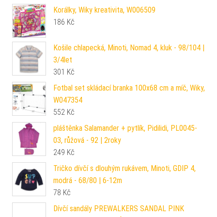
Korálky, Wiky kreativita, W006509
186
Kč
Košile chlapecká, Minoti, Nomad 4, kluk - 98/104 |
3/4let
301
Kč
Fotbal set skládací branka 100x68 cm a míč, Wiky,
W047354
552
Kč
pláštěnka Salamander + pytlík, Pidilidi, PL0045-
03, růžová - 92 | 2roky
249
Kč
Tričko dívčí s dlouhým rukávem, Minoti, GDIP 4,
modrá - 68/80 | 6-12m
78
Kč
Dívčí sandály PREWALKERS SANDAL PINK