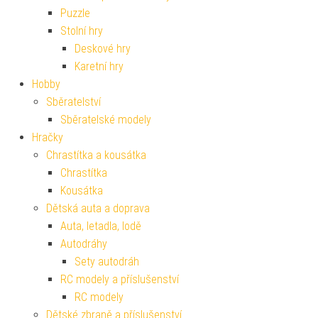
Puzzle
Stolní hry
Deskové hry
Karetní hry
Hobby
Sběratelství
Sběratelské modely
Hračky
Chrastítka a kousátka
Chrastítka
Kousátka
Dětská auta a doprava
Auta, letadla, lodě
Autodráhy
Sety autodráh
RC modely a příslušenství
RC modely
Dětské zbraně a příslušenství