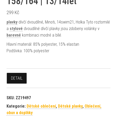
158/164 | 13/14let
299
Kč
plavky
dívčí dvoudílné, Minoti, 14swim21, Holka Tyto roztomilé
a
stylové
dvoudílné dívčí plavky jsou zdobeny volánky v
barevné
kombinaci modré a bílé.
Hlavní materiál: 85% polyester, 15% elastan
Podšívka: 100% polyester
DETAIL
SKU:
ZZ19497
Kategorie:
Dětské oblečení
,
Dětské plavky
,
Oblečení,
obuv a doplňky