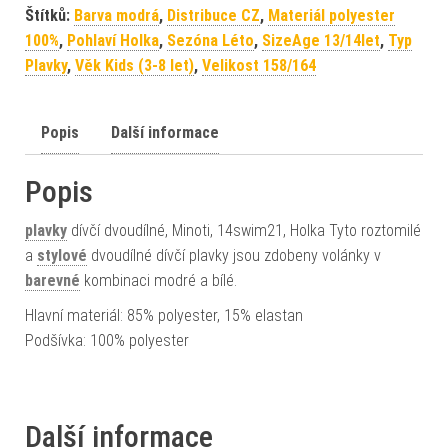
Štítků:
Barva modrá
,
Distribuce CZ
,
Materiál polyester
100%
,
Pohlaví Holka
,
Sezóna Léto
,
SizeAge 13/14let
,
Typ
Plavky
,
Věk Kids (3-8 let)
,
Velikost 158/164
Popis
Další informace
Popis
plavky
dívčí dvoudílné, Minoti, 14swim21, Holka Tyto roztomilé
a
stylové
dvoudílné dívčí plavky jsou zdobeny volánky v
barevné
kombinaci modré a bílé.
Hlavní materiál: 85% polyester, 15% elastan
Podšívka: 100% polyester
Další informace