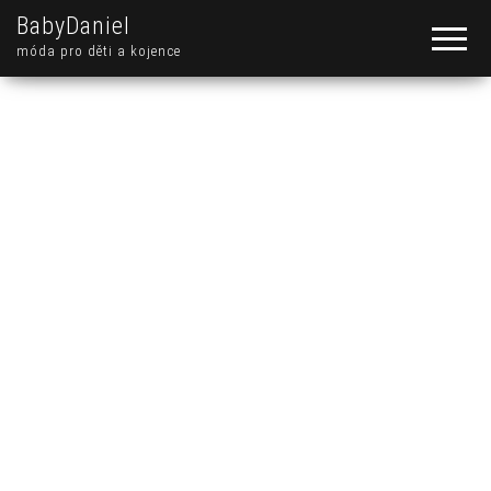
BabyDaniel
móda pro děti a kojence