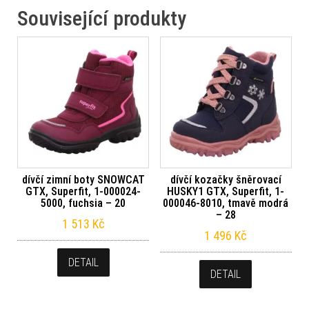
Související produkty
dívčí zimní boty SNOWCAT
dívčí kozačky šněrovací
GTX, Superfit, 1-000024-
HUSKY1 GTX, Superfit, 1-
5000, fuchsia – 20
000046-8010, tmavě modrá
– 28
1 513
Kč
1 496
Kč
DETAIL
DETAIL