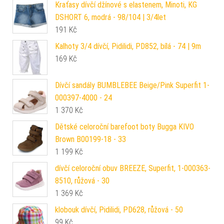
Kraťasy dívčí džínové s elastenem, Minoti, KG
DSHORT 6, modrá - 98/104 | 3/4let
191
Kč
Kalhoty 3/4 dívčí, Pidilidi, PD852, bílá - 74 | 9m
169
Kč
Dívčí sandály BUMBLEBEE Beige/Pink Superfit 1-
000397-4000 - 24
1 370
Kč
Dětské celoroční barefoot boty Bugga KIVO
Brown B00199-18 - 33
1 199
Kč
dívčí celoroční obuv BREEZE, Superfit, 1-000363-
8510, růžová - 30
1 369
Kč
klobouk dívčí, Pidilidi, PD628, růžová - 50
99
Kč