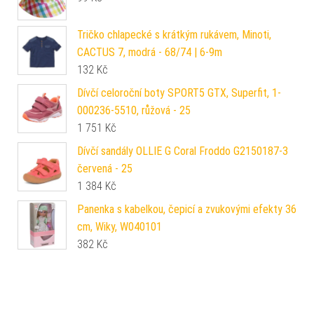
Tričko chlapecké s krátkým rukávem, Minoti,
CACTUS 7, modrá - 68/74 | 6-9m
132
Kč
Dívčí celoroční boty SPORT5 GTX, Superfit, 1-
000236-5510, růžová - 25
1 751
Kč
Dívčí sandály OLLIE G Coral Froddo G2150187-3
červená - 25
1 384
Kč
Panenka s kabelkou, čepicí a zvukovými efekty 36
cm, Wiky, W040101
382
Kč