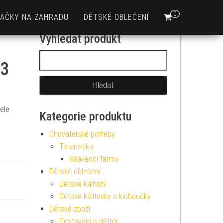
0
AČKY NA ZAHRADU
DĚTSKÉ OBLEČENÍ
Vyhledat produkt
Vyhledávání
43
tele
Kategorie produktu
Chovatelské potřeby
Teraristika
Mravenčí farmy
Dětské oblečení
Dětské kalhoty
Dětské kšiltovky a kloboučky
Dětské zboží
Cestování s dětmi