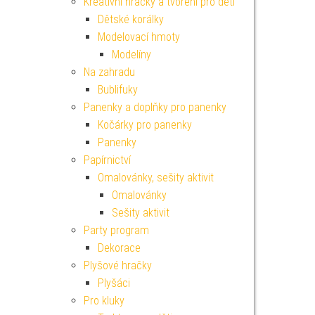
Kreativní hračky a tvoření pro děti
Dětské korálky
Modelovací hmoty
Modelíny
Na zahradu
Bublifuky
Panenky a doplňky pro panenky
Kočárky pro panenky
Panenky
Papírnictví
Omalovánky, sešity aktivit
Omalovánky
Sešity aktivit
Party program
Dekorace
Plyšové hračky
Plyšáci
Pro kluky