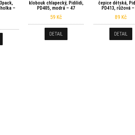
 3pack,
klobouk chlapecký, Pidilidi,
čepice dětská, Pidi
 holka –
PD405, modrá – 47
PD413, růžová –
59
Kč
89
Kč
DETAIL
DETAIL