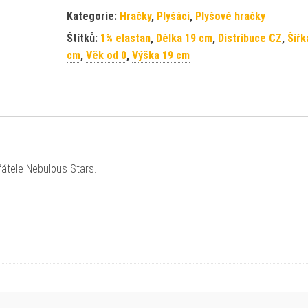
Kategorie:
Hračky
,
Plyšáci
,
Plyšové hračky
Štítků:
1% elastan
,
Délka 19 cm
,
Distribuce CZ
,
Šířk
cm
,
Věk od 0
,
Výška 19 cm
přátele Nebulous Stars.