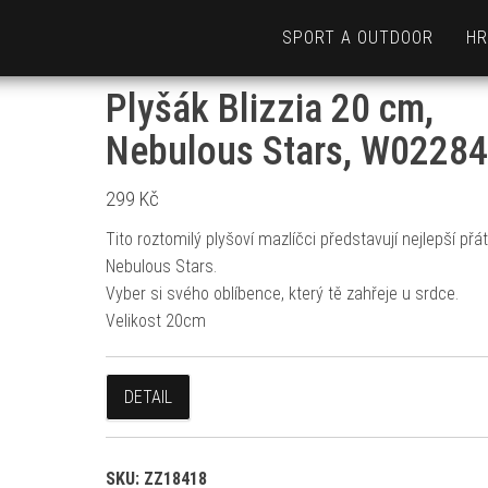
SPORT A OUTDOOR
HR
Plyšák Blizzia 20 cm,
Nebulous Stars, W0228
299
Kč
Tito roztomilý plyšoví mazlíčci představují nejlepší přá
Nebulous Stars.
Vyber si svého oblíbence, který tě zahřeje u srdce.
Velikost 20cm
DETAIL
SKU:
ZZ18418