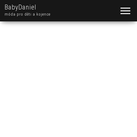
BabyDaniel
móda pro děti a kojence