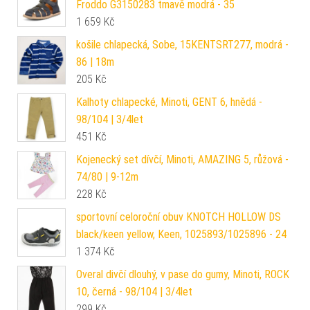
Froddo G3150283 tmavě modrá - 35
1 659
Kč
košile chlapecká, Sobe, 15KENTSRT277, modrá -
86 | 18m
205
Kč
Kalhoty chlapecké, Minoti, GENT 6, hnědá -
98/104 | 3/4let
451
Kč
Kojenecký set dívčí, Minoti, AMAZING 5, růžová -
74/80 | 9-12m
228
Kč
sportovní celoroční obuv KNOTCH HOLLOW DS
black/keen yellow, Keen, 1025893/1025896 - 24
1 374
Kč
Overal divčí dlouhý, v pase do gumy, Minoti, ROCK
10, černá - 98/104 | 3/4let
299
Kč