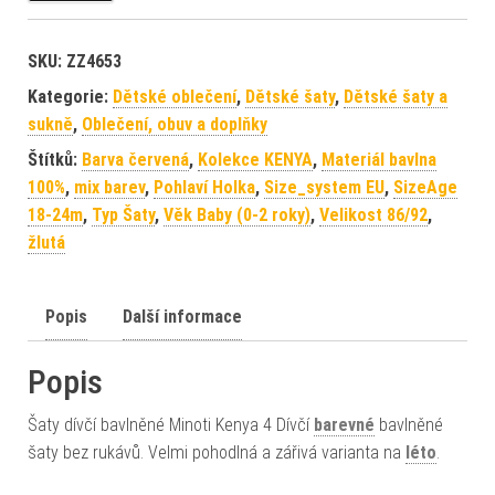
SKU:
ZZ4653
Kategorie:
Dětské oblečení
,
Dětské šaty
,
Dětské šaty a
sukně
,
Oblečení, obuv a doplňky
Štítků:
Barva červená
,
Kolekce KENYA
,
Materiál bavlna
100%
,
mix barev
,
Pohlaví Holka
,
Size_system EU
,
SizeAge
18-24m
,
Typ Šaty
,
Věk Baby (0-2 roky)
,
Velikost 86/92
,
žlutá
Popis
Další informace
Popis
Šaty dívčí bavlněné Minoti Kenya 4 Dívčí
barevné
bavlněné
šaty bez rukávů. Velmi pohodlná a zářivá varianta na
léto
.