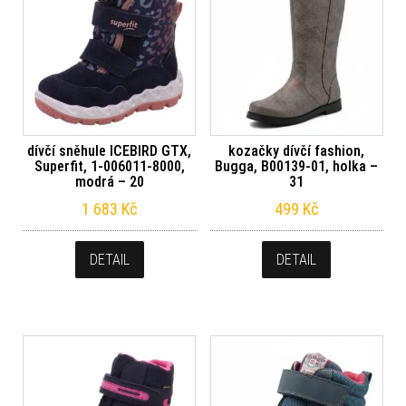
dívčí sněhule ICEBIRD GTX,
kozačky dívčí fashion,
Superfit, 1-006011-8000,
Bugga, B00139-01, holka –
modrá – 20
31
1 683
Kč
499
Kč
DETAIL
DETAIL