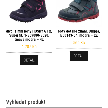
dívčí zimní boty HUSKY GTX,
boty dětské zimní, Bugga,
Superfit, 1-809080-8020,
B00143-04, modrá – 22
tmavě modrá – 42
560
Kč
1 785
Kč
DETAIL
DETAIL
Vyhledat produkt