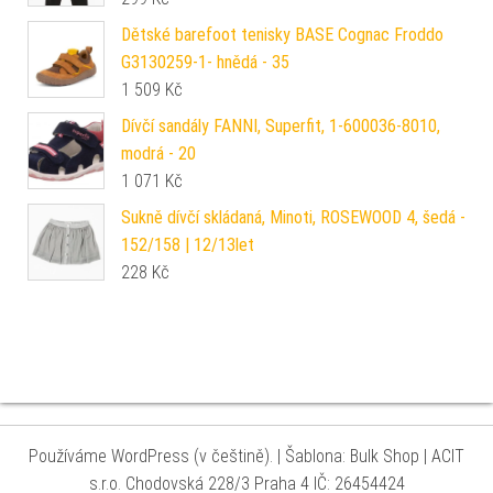
Dětské barefoot tenisky BASE Cognac Froddo
G3130259-1- hnědá - 35
1 509
Kč
Dívčí sandály FANNI, Superfit, 1-600036-8010,
modrá - 20
1 071
Kč
Sukně dívčí skládaná, Minoti, ROSEWOOD 4, šedá -
152/158 | 12/13let
228
Kč
Používáme WordPress (v češtině).
|
Šablona: Bulk Shop
| ACIT
s.r.o. Chodovská 228/3 Praha 4 IČ: 26454424