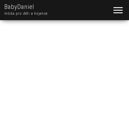
BabyDaniel
móda pro děti a kojence