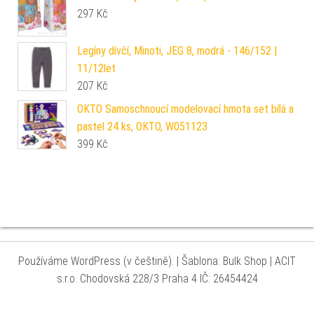
297
Kč
Legíny dívčí, Minoti, JEG 8, modrá - 146/152 |
11/12let
207
Kč
OKTO Samoschnoucí modelovací hmota set bílá a
pastel 24 ks, OKTO, W051123
399
Kč
Používáme WordPress (v češtině).
|
Šablona: Bulk Shop
| ACIT
s.r.o. Chodovská 228/3 Praha 4 IČ: 26454424