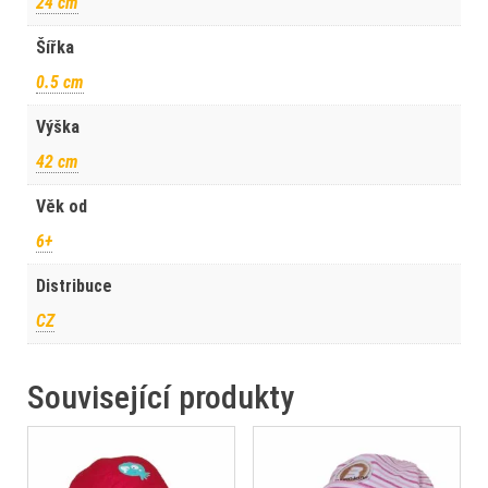
24 cm
Šířka
0.5 cm
Výška
42 cm
Věk od
6+
Distribuce
CZ
Související produkty