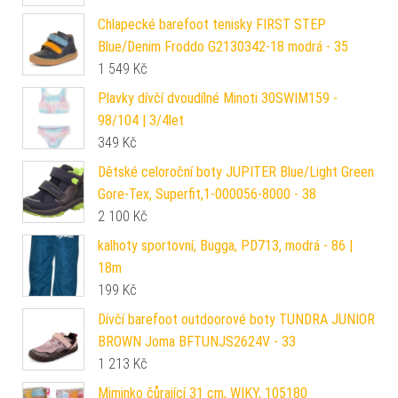
Chlapecké barefoot tenisky FIRST STEP
Blue/Denim Froddo G2130342-18 modrá - 35
1 549
Kč
Plavky dívčí dvoudílné Minoti 30SWIM159 -
98/104 | 3/4let
349
Kč
Dětské celoroční boty JUPITER Blue/Light Green
Gore-Tex, Superfit,1-000056-8000 - 38
2 100
Kč
kalhoty sportovní, Bugga, PD713, modrá - 86 |
18m
199
Kč
Dívčí barefoot outdoorové boty TUNDRA JUNIOR
BROWN Joma BFTUNJS2624V - 33
1 213
Kč
Miminko čůrající 31 cm, WIKY, 105180