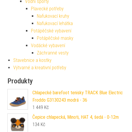
Vodní sporty
Plavecké potřeby
Nafukovací kruhy
Nafukovací lehátka
Potápěčské vybavení
Potápěčské masky
Vodácké vybavení
Záchranné vesty
Stavebnice a kostky
Výtvarné a kreativní potřeby
Produkty
Chlapecké barefoot tenisky TRACK Blue Electric
Froddo G3130243 modrá - 36
1 449
Kč
Čepice chlapecká, Minoti, HAT 4, šedá - 0-12m
134
Kč