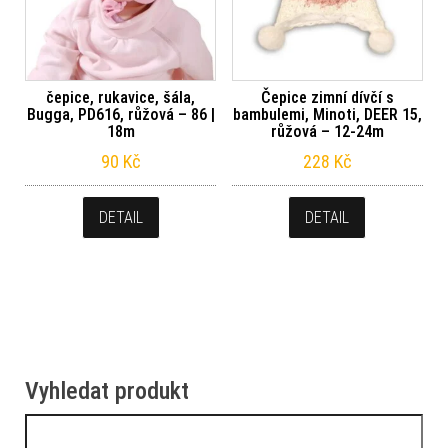
čepice, rukavice, šála,
Čepice zimní dívčí s
Bugga, PD616, růžová – 86 |
bambulemi, Minoti, DEER 15,
18m
růžová – 12-24m
90
Kč
228
Kč
DETAIL
DETAIL
Vyhledat produkt
Vyhledávání