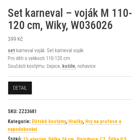
Set karneval – voják M 110-
120 cm, Wiky, W036026
399
Kč
set
karneval voják. Set karneval voják.
Pro děti o velikosti 110-120 cm.
Součásti kostýmu: čepice,
košile
, nohavice.
DETAIL
SKU:
ZZ23681
Kategorie:
Dětské kostýmy
,
Hračky
,
Hry na profese a
napodobování
Štítků:
1% elastan
,
Délka 24 cm
,
Distribuce CZ
,
Šířka 0.5