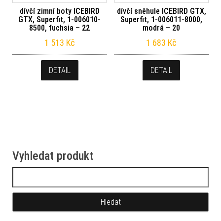
dívčí zimní boty ICEBIRD
dívčí sněhule ICEBIRD GTX,
GTX, Superfit, 1-006010-
Superfit, 1-006011-8000,
8500, fuchsia – 22
modrá – 20
1 513
Kč
1 683
Kč
DETAIL
DETAIL
Vyhledat produkt
Vyhledávání