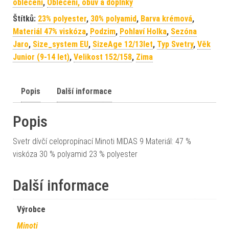
oblečení
,
Oblečení, obuv a doplňky
Štítků:
23% polyester
,
30% polyamid
,
Barva krémová
,
Materiál 47% viskóza
,
Podzim
,
Pohlaví Holka
,
Sezóna
Jaro
,
Size_system EU
,
SizeAge 12/13let
,
Typ Svetry
,
Věk
Junior (9-14 let)
,
Velikost 152/158
,
Zima
Popis
Další informace
Popis
Svetr dívčí celopropínací Minoti MIDAS 9 Materiál: 47 %
viskóza 30 % polyamid 23 % polyester
Další informace
Výrobce
Minoti