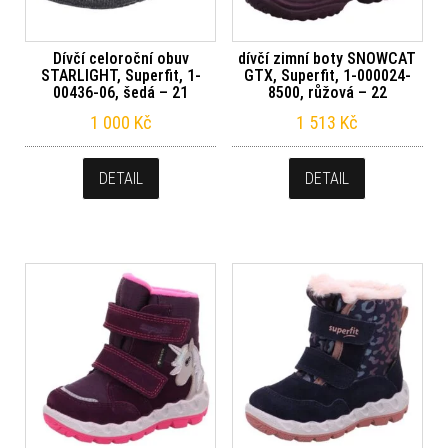
Dívčí celoroční obuv
dívčí zimní boty SNOWCAT
STARLIGHT, Superfit, 1-
GTX, Superfit, 1-000024-
00436-06, šedá – 21
8500, růžová – 22
1 000
Kč
1 513
Kč
DETAIL
DETAIL