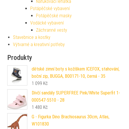
Nafukovací lehátka
Potápěčské vybavení
Potápěčské masky
Vodácké vybavení
Záchranné vesty
Stavebnice a kostky
Výtvarné a kreativní potřeby
Produkty
dětské zimní boty s kožíškem ICEFOX, stahování,
boční zip, BUGGA, B00171-10, černá - 35
1 099
Kč
Dívčí sandály SUPERFREE Pink/White Superfit 1-
000547-5510 - 28
1 480
Kč
G - Figurka Dino Brachiosaurus 30cm, Atlas,
W101830