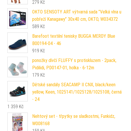
279
Kč
OKTO SENSOTY ART výtvarná sada ”Velká vlna u
pobřeží Kanagawy” 30x40 cm, OKTO, W034372
589
Kč
Barefoot textilní tenisky BUGGA MERDY Blue
B00194-04 - 46
919
Kč
ponožky dívčí FLUFFY s protiskluzem - 2pack,
Pidilidi, PD0147-01, holka - 6-12m
179
Kč
Dětské sandály SEACAMP II CNX, black/keen
yellow, Keen, 1025141/1025128/1025108, černá
- 24
1 359
Kč
Nehtový set - třpytky se sladkostmi, Funkidz,
W008168
159
Kč