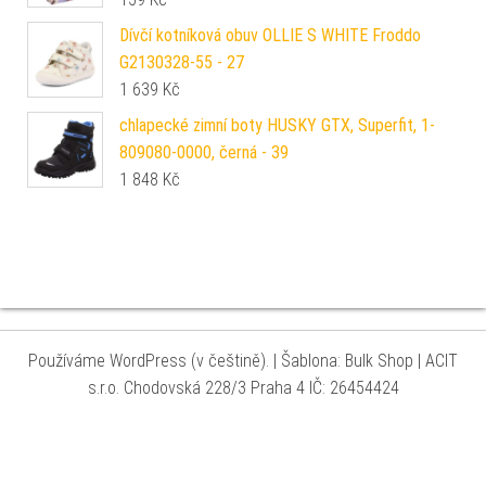
Dívčí kotníková obuv OLLIE S WHITE Froddo
G2130328-55 - 27
1 639
Kč
chlapecké zimní boty HUSKY GTX, Superfit, 1-
809080-0000, černá - 39
1 848
Kč
Používáme WordPress (v češtině).
|
Šablona: Bulk Shop
| ACIT
s.r.o. Chodovská 228/3 Praha 4 IČ: 26454424