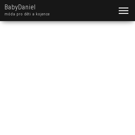
BabyDaniel
móda pro děti a kojence