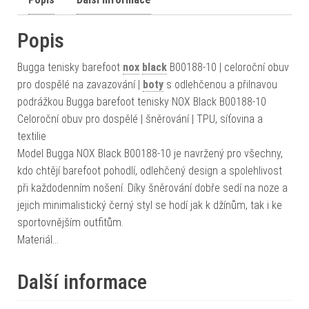
Popis
Bugga tenisky barefoot
nox
black
B00188-10 | celoroční obuv
pro dospělé na zavazování |
boty
s odlehčenou a přilnavou
podrážkou Bugga barefoot tenisky NOX Black B00188-10
Celoroční obuv pro dospělé | šněrování | TPU, síťovina a
textilie
Model Bugga NOX Black B00188-10 je navržený pro všechny,
kdo chtějí barefoot pohodlí, odlehčený design a spolehlivost
při každodenním nošení. Díky šněrování dobře sedí na noze a
jejich minimalistický černý styl se hodí jak k džínům, tak i ke
sportovnějším outfitům.
Materiál…
Další informace