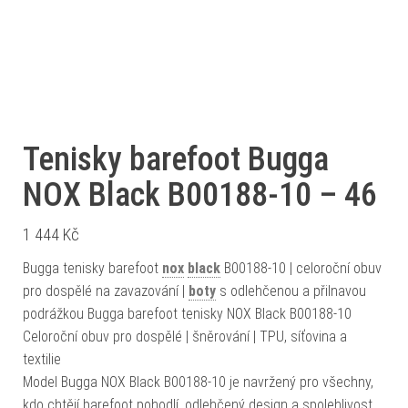
Tenisky barefoot Bugga
NOX Black B00188-10 – 46
1 444
Kč
Bugga tenisky barefoot
nox
black
B00188-10 | celoroční obuv
pro dospělé na zavazování |
boty
s odlehčenou a přilnavou
podrážkou Bugga barefoot tenisky NOX Black B00188-10
Celoroční obuv pro dospělé | šněrování | TPU, síťovina a
textilie
Model Bugga NOX Black B00188-10 je navržený pro všechny,
kdo chtějí barefoot pohodlí, odlehčený design a spolehlivost