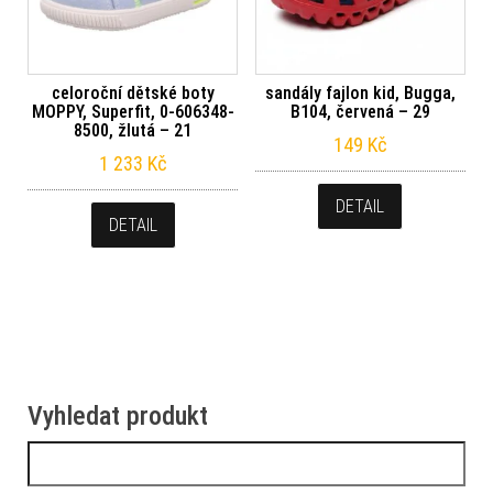
celoroční dětské boty
sandály fajlon kid, Bugga,
MOPPY, Superfit, 0-606348-
B104, červená – 29
8500, žlutá – 21
149
Kč
1 233
Kč
DETAIL
DETAIL
Vyhledat produkt
Vyhledávání