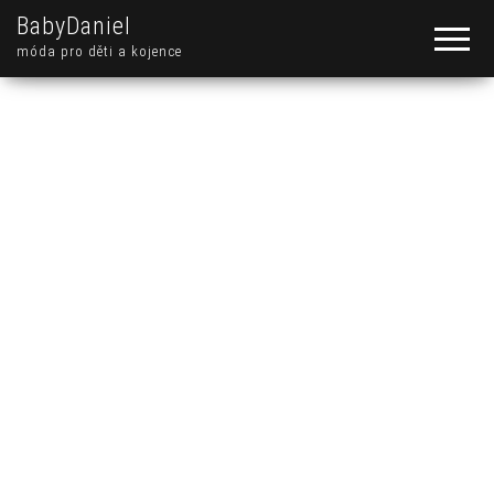
BabyDaniel
móda pro děti a kojence