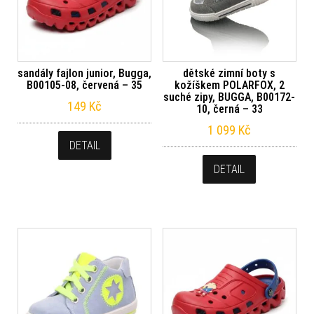
sandály fajlon junior, Bugga,
dětské zimní boty s
B00105-08, červená – 35
kožíškem POLARFOX, 2
suché zipy, BUGGA, B00172-
149
Kč
10, černá – 33
1 099
Kč
DETAIL
DETAIL