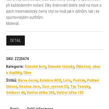
při každodenním nošení. Díky šněrování dobře sedí na noze a
jejich minimalistický černý styl se hodí jak k džínům, tak i ke
sportovnějším outfitům.
Materiál…
DETAIL
SKU:
ZZ25674
Kategorie:
Dámské boty
,
Dámské tenisky
,
Oblečení, obuv
a doplňky
,
Obuv
Štítků:
Barva černá
,
Kolekce NOX
,
Léto
,
Podzim
,
Pohlaví
Unisex
,
Sezóna Jaro
,
Size_system EU
,
Typ Tenisky
,
Velikost 46
,
Vnitřní délka 305
,
Vnitřní šířka 100
Popis
Další informace