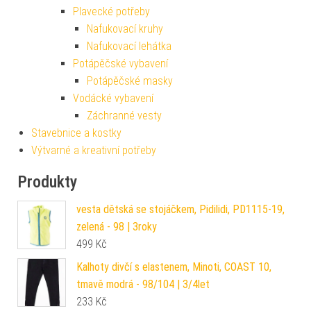
Plavecké potřeby
Nafukovací kruhy
Nafukovací lehátka
Potápěčské vybavení
Potápěčské masky
Vodácké vybavení
Záchranné vesty
Stavebnice a kostky
Výtvarné a kreativní potřeby
Produkty
vesta dětská se stojáčkem, Pidilidi, PD1115-19,
zelená - 98 | 3roky
499
Kč
Kalhoty divčí s elastenem, Minoti, COAST 10,
tmavě modrá - 98/104 | 3/4let
233
Kč