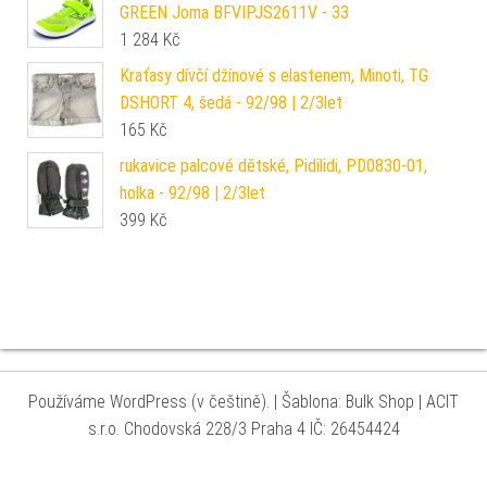
GREEN Joma BFVIPJS2611V - 33
1 284
Kč
Kraťasy dívčí džínové s elastenem, Minoti, TG
DSHORT 4, šedá - 92/98 | 2/3let
165
Kč
rukavice palcové dětské, Pidilidi, PD0830-01,
holka - 92/98 | 2/3let
399
Kč
Používáme WordPress (v češtině).
|
Šablona: Bulk Shop
| ACIT
s.r.o. Chodovská 228/3 Praha 4 IČ: 26454424