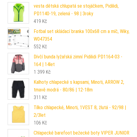
vesta dětská chlupatá se stojáčkem, Pidilidi,
PD1140-19, zelená - 98 | 3roky
419
Kč
Fotbal set skládací branka 100x68 cm a míč, Wiky,
W047354
552
Kč
Dívčí bunda lyžařská zimní Pidilidi PD1164-03 -
164 | 14let
1 399
Kč
Kalhoty chlapecké s kapsami, Minoti, ARROW 2,
tmavě modrá - 80/86 | 12-18m
311
Kč
Tílko chlapecké, Minoti, 1VEST 8, žlutá - 92/98 |
2/3let
106
Kč
Chlapecké barefoot bežecké boty VIPER JUNIOR