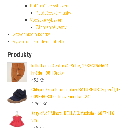
Potápěčské vybavení
Potápěčské masky
Vodácké vybavení
Záchranné vesty
Stavebnice a kostky
Výtvarné a kreativní potřeby
Produkty
kalhoty manžestrové, Sobe, 15KECPAN601,
hnědá - 98 | 3roky
452
Kč
Chlapecká celoroční obuv SATURNUS, Superfit,1-
009348-8000, tmavě modrá - 24
1 369
Kč
šaty dívčí, Minoti, BELLA 3, fuchsia - 68/74 | 6-
9m
148
Kč