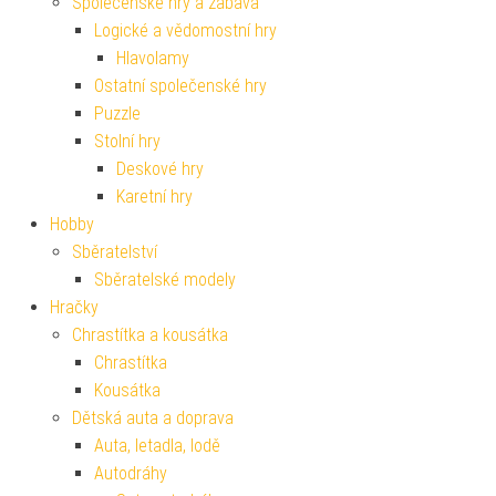
Společenské hry a zábava
Logické a vědomostní hry
Hlavolamy
Ostatní společenské hry
Puzzle
Stolní hry
Deskové hry
Karetní hry
Hobby
Sběratelství
Sběratelské modely
Hračky
Chrastítka a kousátka
Chrastítka
Kousátka
Dětská auta a doprava
Auta, letadla, lodě
Autodráhy