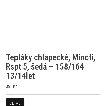
Tepláky chlapecké, Minoti,
Rspt 5, šedá – 158/164 |
13/14let
381
Kč
DETAIL