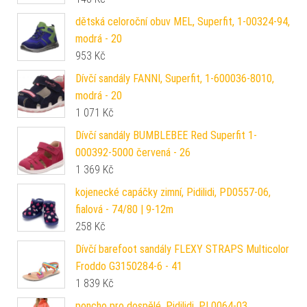
dětská celoroční obuv MEL, Superfit, 1-00324-94,
modrá - 20
953
Kč
Dívčí sandály FANNI, Superfit, 1-600036-8010,
modrá - 20
1 071
Kč
Dívčí sandály BUMBLEBEE Red Superfit 1-
000392-5000 červená - 26
1 369
Kč
kojenecké capáčky zimní, Pidilidi, PD0557-06,
fialová - 74/80 | 9-12m
258
Kč
Dívčí barefoot sandály FLEXY STRAPS Multicolor
Froddo G3150284-6 - 41
1 839
Kč
poncho pro dospělé, Pidilidi, PL0064-03,