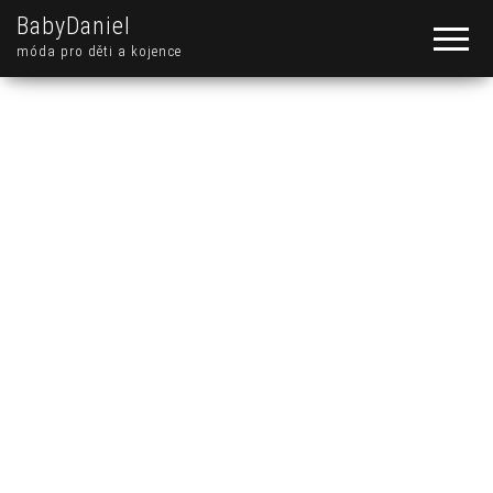
BabyDaniel
móda pro děti a kojence