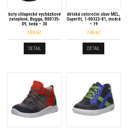
boty chlapecké vycházkové
dětská celoroční obuv MEL,
zateplené, Bugga, B00135-
Superfit, 1-00323-81, modrá
09, šedá – 30
– 19
399
Kč
748
Kč
DETAIL
DETAIL