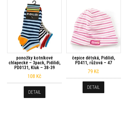
ponožky kotníkové
čepice dětská, Pidilidi,
chlapecké – 3pack, Pidilidi,
PD411, růžová – 47
PD0131, Kluk – 38-39
79
Kč
108
Kč
DETAIL
DETAIL