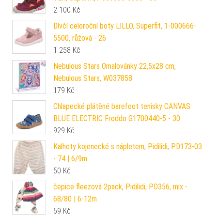
2 100
Kč
Dívčí celoroční boty LILLO, Superfit, 1-000666-
5500, růžová - 26
1 258
Kč
Nebulous Stars Omalovánky 22,5x28 cm,
Nebulous Stars, W037858
179
Kč
Chlapecké plátěné barefoot tenisky CANVAS
BLUE ELECTRIC Froddo G1700440-5 - 30
929
Kč
Kalhoty kojenecké s nápletem, Pidilidi, PD173-03
- 74 | 6/9m
50
Kč
čepice fleezová 2pack, Pidilidi, PD356, mix -
68/80 | 6-12m
59
Kč