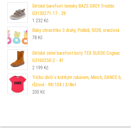
Dětské barefoot tenisky BAZE GREY Froddo
G3130271-17 - 28
1 232
Kč
Baby chrastítko 3 druhy, Pidilidi, 5028, oranžová
78
Kč
Dětské zimní barefoot boty TEX SUEDE Cognac
G3160250-2 - 41
2 199
Kč
Tričko dívčí s krátkým rukávem, Minoti, DANCE 6,
růžová - 98/104 | 3/4let
200
Kč