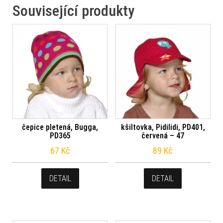
Související produkty
čepice pletená, Bugga,
kšiltovka, Pidilidi, PD401,
PD365
červená – 47
67
Kč
89
Kč
DETAIL
DETAIL