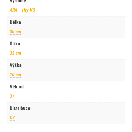
Výrobce
Albi – Hry VO
Délka
30 cm
Šířka
33 cm
Výška
10 cm
Věk od
3+
Distribuce
CZ