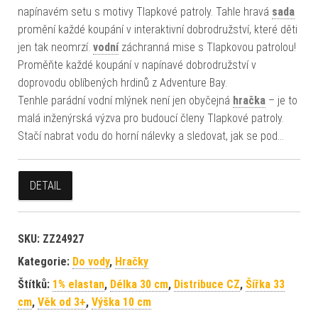
napínavém setu s motivy Tlapkové patroly. Tahle hravá
sada
promění každé koupání v interaktivní dobrodružství, které děti
jen tak neomrzí.
vodní
záchranná mise s Tlapkovou patrolou!
Proměňte každé koupání v napínavé dobrodružství v
doprovodu oblíbených hrdinů z Adventure Bay.
Tenhle parádní vodní mlýnek není jen obyčejná
hračka
– je to
malá inženýrská výzva pro budoucí členy Tlapkové patroly.
Stačí nabrat vodu do horní nálevky a sledovat, jak se pod…
DETAIL
SKU:
ZZ24927
Kategorie:
Do vody
,
Hračky
Štítků:
1% elastan
,
Délka 30 cm
,
Distribuce CZ
,
Šířka 33
cm
,
Věk od 3+
,
Výška 10 cm