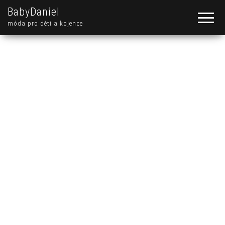
BabyDaniel
móda pro děti a kojence