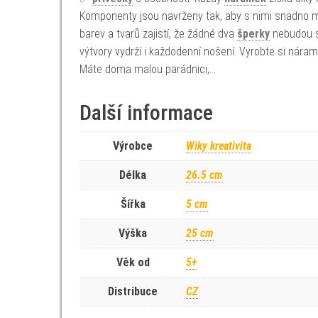
Komponenty jsou navrženy tak, aby s nimi snadno m
barev a tvarů zajistí, že žádné dva
šperky
nebudou st
výtvory vydrží i každodenní nošení. Vyrobte si nára
Máte doma malou parádnici,…
Další informace
Výrobce
Wiky kreativita
Délka
26.5 cm
Šířka
5 cm
Výška
25 cm
Věk od
5+
Distribuce
CZ