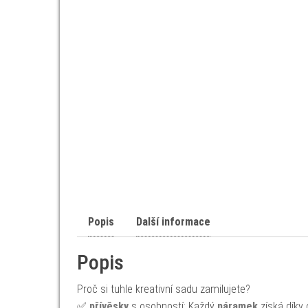
Popis
Další informace
Popis
Proč si tuhle kreativní sadu zamilujete?
✅
přívěsky
s osobností: Každý
náramek
získá díky