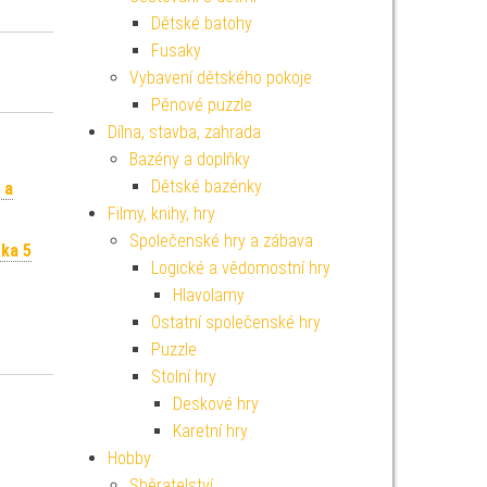
Dětské batohy
Fusaky
Vybavení dětského pokoje
Pěnové puzzle
Dílna, stavba, zahrada
Bazény a doplňky
Dětské bazénky
 a
Filmy, knihy, hry
Společenské hry a zábava
řka 5
Logické a vědomostní hry
Hlavolamy
Ostatní společenské hry
Puzzle
Stolní hry
Deskové hry
Karetní hry
Hobby
Sběratelství