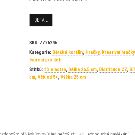
DETAIL
SKU:
ZZ26246
Kategorie:
Dětské korálky
,
Hračky
,
Kreativní hračky
tvoření pro děti
Štítků:
1% elastan
,
Délka 26.5 cm
,
Distribuce CZ
,
Ší
cm
,
Věk od 5+
,
Výška 25 cm
 ozdobným přívěskům svůj jedinečný styl. ✅ Jednoduché navlékání: