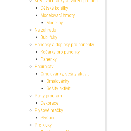
Kreativní hračky a tvoření pro děti
Dětské korálky
Modelovací hmoty
Modelíny
Na zahradu
Bublifuky
Panenky a doplňky pro panenky
Kočárky pro panenky
Panenky
Papírnictví
Omalovánky, sešity aktivit
Omalovánky
Sešity aktivit
Party program
Dekorace
Plyšové hračky
Plyšáci
Pro kluky