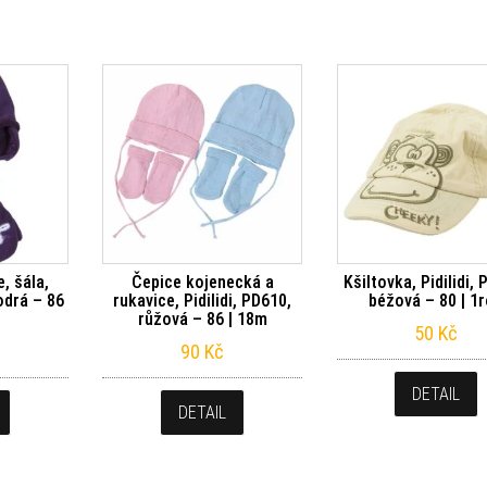
e, šála,
Čepice kojenecká a
Kšiltovka, Pidilidi,
odrá – 86
rukavice, Pidilidi, PD610,
béžová – 80 | 1
růžová – 86 | 18m
50
Kč
90
Kč
DETAIL
DETAIL