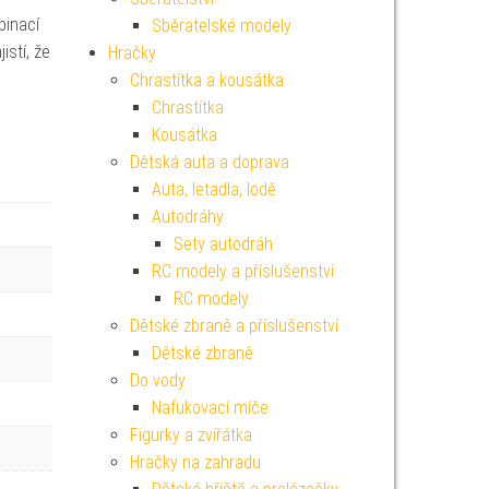
binací
Sběratelské modely
istí, že
Hračky
Chrastítka a kousátka
Chrastítka
Kousátka
Dětská auta a doprava
Auta, letadla, lodě
Autodráhy
Sety autodráh
RC modely a příslušenství
RC modely
Dětské zbraně a příslušenství
Dětské zbraně
Do vody
Nafukovací míče
Figurky a zvířátka
Hračky na zahradu