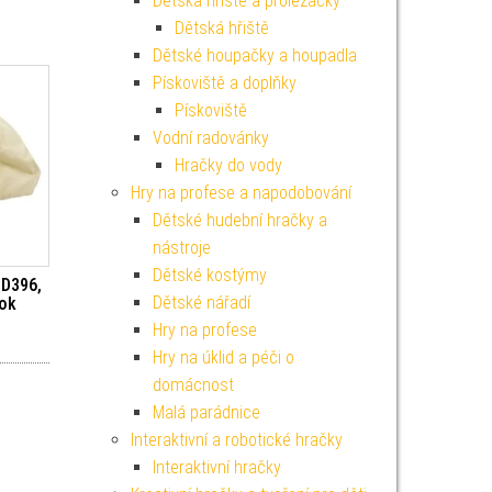
Dětská hřiště a prolézačky
Dětská hřiště
Dětské houpačky a houpadla
Pískoviště a doplňky
Pískoviště
Vodní radovánky
Hračky do vody
Hry na profese a napodobování
Dětské hudební hračky a
nástroje
Dětské kostýmy
 PD396,
Dětské nářadí
rok
Hry na profese
Hry na úklid a péči o
domácnost
Malá parádnice
Interaktivní a robotické hračky
Interaktivní hračky