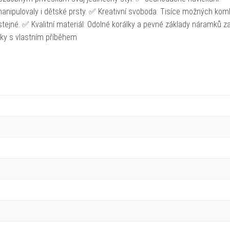
anipulovaly i dětské prsty. ✅ Kreativní svoboda: Tisíce možných kom
ejné. ✅ Kvalitní materiál: Odolné korálky a pevné základy náramků zaj
mky s vlastním příběhem