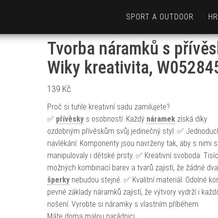
SPORT A OUTDOOR
HR
Tvorba náramků s přívěs
Wiky kreativita, W05284
139
Kč
Proč si tuhle kreativní sadu zamilujete?
✅
přívěsky
s osobností: Každý
náramek
získá díky
ozdobným přívěskům svůj jedinečný styl. ✅ Jednoduc
navlékání: Komponenty jsou navrženy tak, aby s nimi 
manipulovaly i dětské prsty. ✅ Kreativní svoboda: Tisí
možných kombinací barev a tvarů zajistí, že žádné dva
šperky
nebudou stejné. ✅ Kvalitní materiál: Odolné kor
pevné základy náramků zajistí, že výtvory vydrží i kaž
nošení. Vyrobte si náramky s vlastním příběhem
Máte doma malou parádnici,…