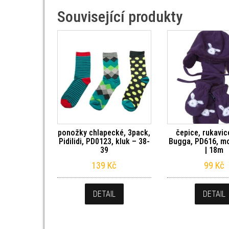
Související produkty
ponožky chlapecké, 3pack,
čepice, rukavic
Pidilidi, PD0123, kluk – 38-
Bugga, PD616, m
39
| 18m
139
Kč
99
Kč
DETAIL
DETAIL