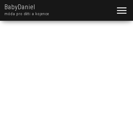
BabyDaniel
móda pro děti a kojence