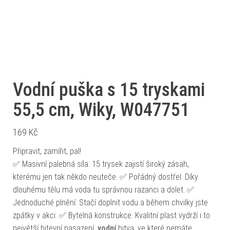
Vodní puška s 15 tryskami
55,5 cm, Wiky, W047751
169
Kč
Připravit, zamířit, pal!
✅ Masivní palebná síla: 15 trysek zajistí široký zásah,
kterému jen tak někdo neuteče. ✅ Pořádný dostřel: Díky
dlouhému tělu má voda tu správnou razanci a dolet. ✅
Jednoduché plnění: Stačí doplnit vodu a během chvilky jste
zpátky v akci. ✅ Bytelná konstrukce: Kvalitní plast vydrží i to
největší bitevní nasazení.
vodní
bitva, ve které nemáte