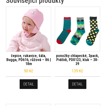
Související produkty
čepice, rukavice, šála,
ponožky chlapecké, 3pack,
Bugga, PD616, růžová – 86 |
Pidilidi, PD0123, kluk – 38-
18m
39
90
Kč
139
Kč
DETAIL
DETAIL