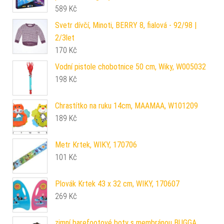
589
Kč
Svetr dívčí, Minoti, BERRY 8, fialová - 92/98 |
2/3let
170
Kč
Vodní pistole chobotnice 50 cm, Wiky, W005032
198
Kč
Chrastítko na ruku 14cm, MAAMAA, W101209
189
Kč
Metr Krtek, WIKY, 170706
101
Kč
Plovák Krtek 43 x 32 cm, WIKY, 170607
269
Kč
zimní barefootové boty s membránou BUGGA