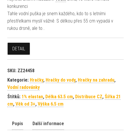
konkurenci
Tahle vodní puška je snem každého, kdo to s letními
přestřelkami myslí vážně. S délkou přes 55 cm vypadá v
rukou drsně, ale to…
DETAIL
SKU:
ZZ24458
Kategorie:
Hračky
,
Hračky do vody
,
Hračky na zahradu
,
Vodní radovánky
Štítků:
1% elastan
,
Délka 63.5 cm
,
Distribuce CZ
,
Šířka 21
cm
,
Věk od 3+
,
Výška 6.5 cm
Popis
Další informace