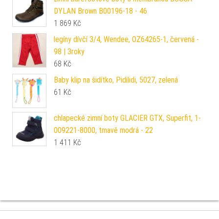
DYLAN Brown B00196-18 - 46
1 869
Kč
legíny dívčí 3/4, Wendee, OZ64265-1, červená -
98 | 3roky
68
Kč
Baby klip na šidítko, Pidilidi, 5027, zelená
61
Kč
chlapecké zimní boty GLACIER GTX, Superfit, 1-
009221-8000, tmavě modrá - 22
1 411
Kč