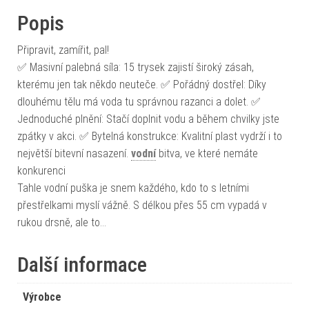
Popis
Připravit, zamířit, pal!
✅ Masivní palebná síla: 15 trysek zajistí široký zásah,
kterému jen tak někdo neuteče. ✅ Pořádný dostřel: Díky
dlouhému tělu má voda tu správnou razanci a dolet. ✅
Jednoduché plnění: Stačí doplnit vodu a během chvilky jste
zpátky v akci. ✅ Bytelná konstrukce: Kvalitní plast vydrží i to
největší bitevní nasazení.
vodní
bitva, ve které nemáte
konkurenci
Tahle vodní puška je snem každého, kdo to s letními
přestřelkami myslí vážně. S délkou přes 55 cm vypadá v
rukou drsně, ale to…
Další informace
Výrobce