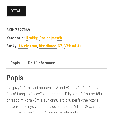
DETAIL
SKU:
ZZ27069
Kategorie:
Hračky
,
Pro nejmenší
Štítky:
1% elastan
,
Distribuce CZ
,
Věk od 3+
Popis
Další informace
Popis
Dvojjazyčná mluvící housenka VTech® hravě učí děti první
česká i anglická slovíčka a melodie. Díky kroutícímu se tělu,
chrastícím korálkům a svítícímu srdíčku perfektně rozvíjí
motoriku a smysly miminek od 3 měsíců. VTech® Užvaněná
housenka: veselá společnice do každé ručky