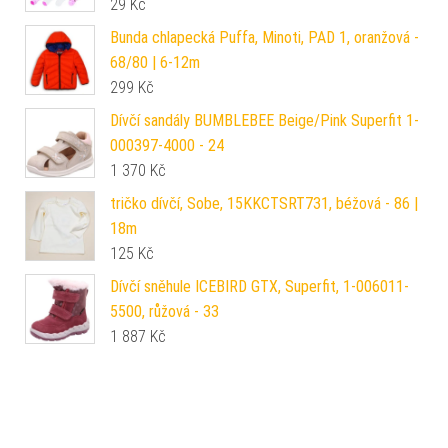
29
Kč
Bunda chlapecká Puffa, Minoti, PAD 1, oranžová -
68/80 | 6-12m
299
Kč
Dívčí sandály BUMBLEBEE Beige/Pink Superfit 1-
000397-4000 - 24
1 370
Kč
tričko dívčí, Sobe, 15KKCTSRT731, béžová - 86 |
18m
125
Kč
Dívčí sněhule ICEBIRD GTX, Superfit, 1-006011-
5500, růžová - 33
1 887
Kč