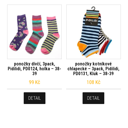
ponožky dívčí, 3pack,
ponožky kotníkové
Pidilidi, PD0124, holka – 38-
chlapecké – 3pack, Pidilidi,
39
PD0131, Kluk – 38-39
99
Kč
108
Kč
DETAIL
DETAIL