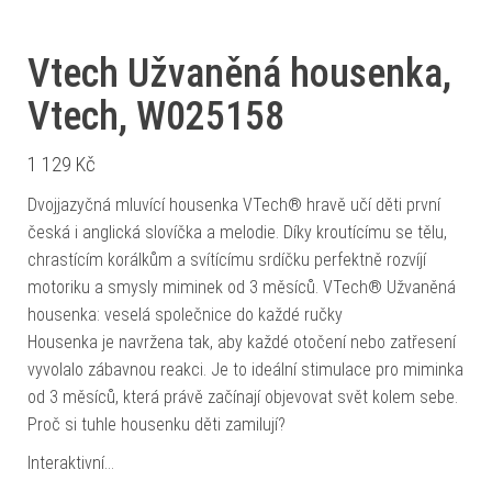
Vtech Užvaněná housenka,
Vtech, W025158
1 129
Kč
Dvojjazyčná mluvící housenka VTech® hravě učí děti první
česká i anglická slovíčka a melodie. Díky kroutícímu se tělu,
chrastícím korálkům a svítícímu srdíčku perfektně rozvíjí
motoriku a smysly miminek od 3 měsíců. VTech® Užvaněná
housenka: veselá společnice do každé ručky
Housenka je navržena tak, aby každé otočení nebo zatřesení
vyvolalo zábavnou reakci. Je to ideální stimulace pro miminka
od 3 měsíců, která právě začínají objevovat svět kolem sebe.
Proč si tuhle housenku děti zamilují?
Interaktivní…