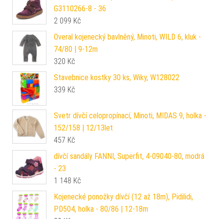
G3110266-8 - 36
2 099
Kč
Overal kojenecký bavlněný, Minoti, WILD 6, kluk -
74/80 | 9-12m
320
Kč
Stavebnice kostky 30 ks, Wiky, W128022
339
Kč
Svetr dívčí celopropínací, Minoti, MIDAS 9, holka -
152/158 | 12/13let
457
Kč
dívčí sandály FANNI, Superfit, 4-09040-80, modrá
- 23
1 148
Kč
Kojenecké ponožky dívčí (12 až 18m), Pidilidi,
PD504, holka - 80/86 | 12-18m