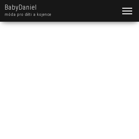
BabyDaniel
móda pro děti a kojence