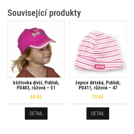
Související produkty
kšiltovka dívčí, Pidilidi,
čepice dětská, Pidilidi,
PD403, růžová – 51
PD411, růžová – 47
69
Kč
79
Kč
DETAIL
DETAIL