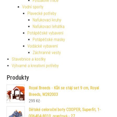
Fotbalové míče
Vodní sporty
Plavecké potřeby
Nafukovací kruhy
Nafukovací lehátka
Potápěčské vybavení
Potápěčské masky
Vodácké vybavení
Záchranné vesty
Stavebnice a kostky
Výtvarné a kreativní potřeby
Produkty
Royal Breeds - Kůň se stájí set 9 cm, Royal
Breeds, W282003
299
Kč
Dětské celoroční boty COOPER, Superfit, 1-
006404-8010, oranžová - 27