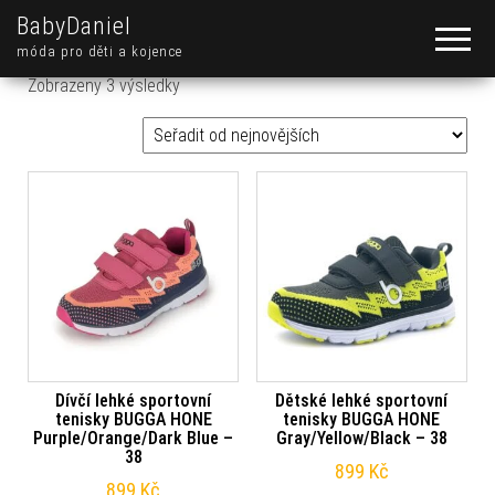
BabyDaniel
móda pro děti a kojence
Seřazeno od nejnovějších
Zobrazeny 3 výsledky
Dívčí lehké sportovní
Dětské lehké sportovní
tenisky BUGGA HONE
tenisky BUGGA HONE
Purple/Orange/Dark Blue –
Gray/Yellow/Black – 38
38
899
Kč
899
Kč