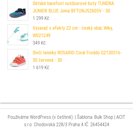
Dětské barefoot outdoorové boty TUNDRA
JUNIOR BLUE Joma BFTUNJS2605V - 30
1 299
Kč
Vysavač s efekty 22 cm - český obal, Wiky,
W021249
349
Kč
Dívčí tenisky ROSARIO Coral Froddo G2130316-
30 červená - 30
1 619
Kč
Používáme WordPress (v češtině).
|
Šablona: Bulk Shop
| ACIT
s.r.o. Chodovská 228/3 Praha 4 IČ: 26454424