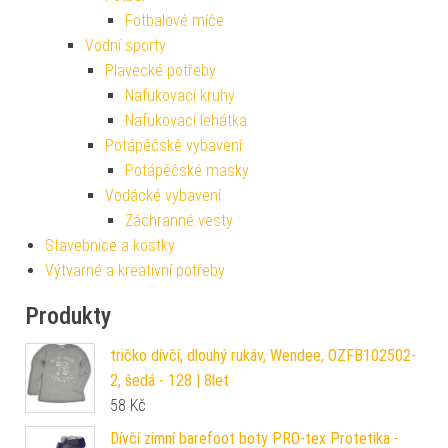
Fotbalové míče
Vodní sporty
Plavecké potřeby
Nafukovací kruhy
Nafukovací lehátka
Potápěčské vybavení
Potápěčské masky
Vodácké vybavení
Záchranné vesty
Stavebnice a kostky
Výtvarné a kreativní potřeby
Produkty
tričko dívčí, dlouhý rukáv, Wendee, OZFB102502-
2, šedá - 128 | 8let
58
Kč
Dívčí zimní barefoot boty PRO-tex Protetika -