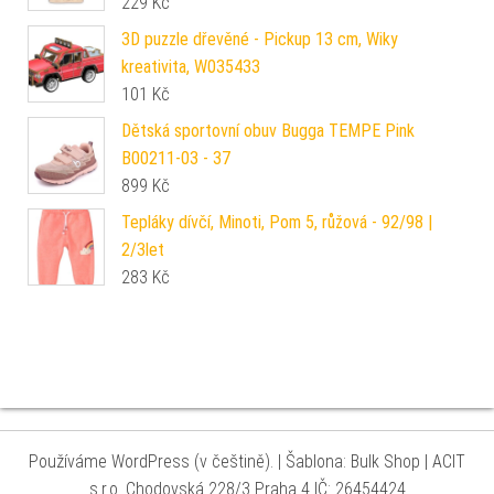
229
Kč
3D puzzle dřevěné - Pickup 13 cm, Wiky
kreativita, W035433
101
Kč
Dětská sportovní obuv Bugga TEMPE Pink
B00211-03 - 37
899
Kč
Tepláky dívčí, Minoti, Pom 5, růžová - 92/98 |
2/3let
283
Kč
Používáme WordPress (v češtině).
|
Šablona: Bulk Shop
| ACIT
s.r.o. Chodovská 228/3 Praha 4 IČ: 26454424