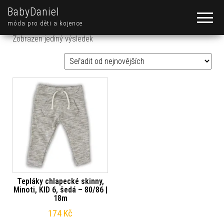
BabyDaniel
móda pro děti a kojence
Zobrazen jediný výsledek
Tepláky chlapecké skinny,
Minoti, KID 6, šedá – 80/86 |
18m
174
Kč