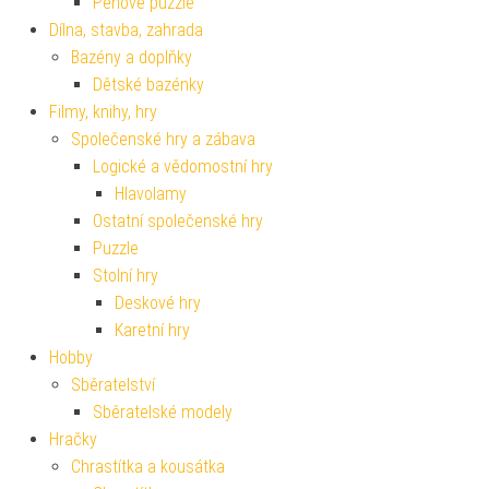
Pěnové puzzle
Dílna, stavba, zahrada
Bazény a doplňky
Dětské bazénky
Filmy, knihy, hry
Společenské hry a zábava
Logické a vědomostní hry
Hlavolamy
Ostatní společenské hry
Puzzle
Stolní hry
Deskové hry
Karetní hry
Hobby
Sběratelství
Sběratelské modely
Hračky
Chrastítka a kousátka