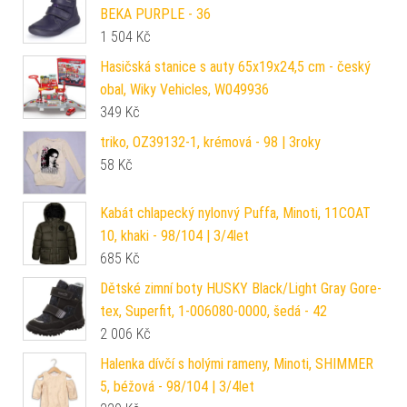
BEKA PURPLE - 36
1 504
Kč
Hasičská stanice s auty 65x19x24,5 cm - český
obal, Wiky Vehicles, W049936
349
Kč
triko, OZ39132-1, krémová - 98 | 3roky
58
Kč
Kabát chlapecký nylonvý Puffa, Minoti, 11COAT
10, khaki - 98/104 | 3/4let
685
Kč
Dětské zimní boty HUSKY Black/Light Gray Gore-
tex, Superfit, 1-006080-0000, šedá - 42
2 006
Kč
Halenka dívčí s holými rameny, Minoti, SHIMMER
5, béžová - 98/104 | 3/4let