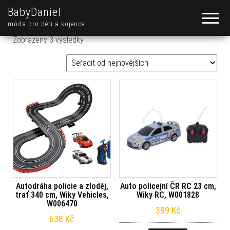
BabyDaniel
móda pro děti a kojence
Seřazeno od nejnovějších
Zobrazeny 3 výsledky
Autodráha policie a zloděj,
Auto policejní ČR RC 23 cm,
trať 340 cm, Wiky Vehicles,
Wiky RC, W001828
W006470
399
Kč
638
Kč