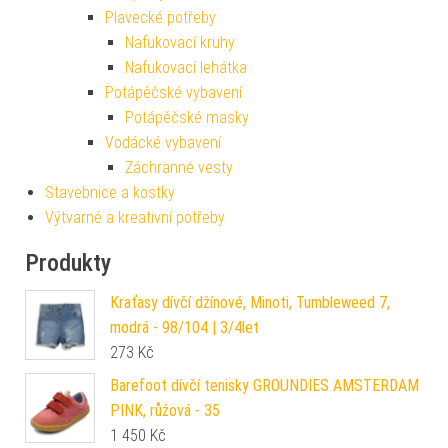
Plavecké potřeby
Nafukovací kruhy
Nafukovací lehátka
Potápěčské vybavení
Potápěčské masky
Vodácké vybavení
Záchranné vesty
Stavebnice a kostky
Výtvarné a kreativní potřeby
Produkty
Kraťasy dívčí džínové, Minoti, Tumbleweed 7,
modrá - 98/104 | 3/4let
273
Kč
Barefoot dívčí tenisky GROUNDIES AMSTERDAM
PINK, růžová - 35
1 450
Kč