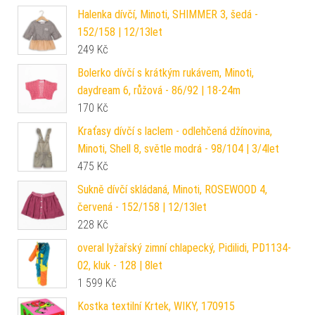
Halenka dívčí, Minoti, SHIMMER 3, šedá -
152/158 | 12/13let
249
Kč
Bolerko dívčí s krátkým rukávem, Minoti,
daydream 6, růžová - 86/92 | 18-24m
170
Kč
Kraťasy dívčí s laclem - odlehčená džínovina,
Minoti, Shell 8, světle modrá - 98/104 | 3/4let
475
Kč
Sukně dívčí skládaná, Minoti, ROSEWOOD 4,
červená - 152/158 | 12/13let
228
Kč
overal lyžařský zimní chlapecký, Pidilidi, PD1134-
02, kluk - 128 | 8let
1 599
Kč
Kostka textilní Krtek, WIKY, 170915