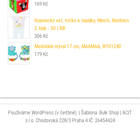
169
Kč
Kojenecký set, tričko a tepláky, Minoti, Numbers
2, kluk - 50 | NB
306
Kč
Medvídek mýval 17 cm, MAAMAA, W101240
179
Kč
Používáme WordPress (v češtině).
|
Šablona: Bulk Shop
| ACIT
s.r.o. Chodovská 228/3 Praha 4 IČ: 26454424