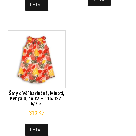
DETAIL
Šaty dívčí bavlněné, Minoti,
Kenya 4, holka – 116/122 |
6/7let
313
Kč
DETAIL