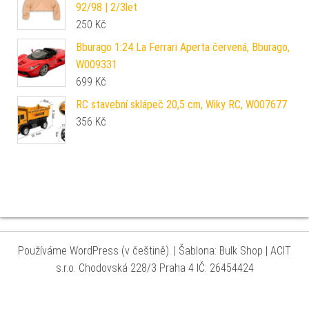
92/98 | 2/3let
250
Kč
Bburago 1:24 La Ferrari Aperta červená, Bburago,
W009331
699
Kč
RC stavební sklápeč 20,5 cm, Wiky RC, W007677
356
Kč
Používáme WordPress (v češtině).
|
Šablona: Bulk Shop
| ACIT
s.r.o. Chodovská 228/3 Praha 4 IČ: 26454424