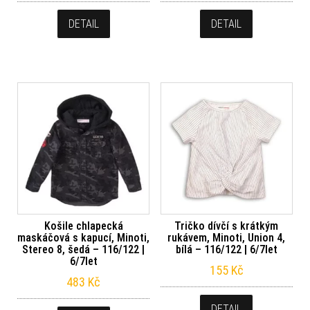
DETAIL
DETAIL
Košile chlapecká
Tričko dívčí s krátkým
maskáčová s kapucí, Minoti,
rukávem, Minoti, Union 4,
Stereo 8, šedá – 116/122 |
bílá – 116/122 | 6/7let
6/7let
155
Kč
483
Kč
DETAIL