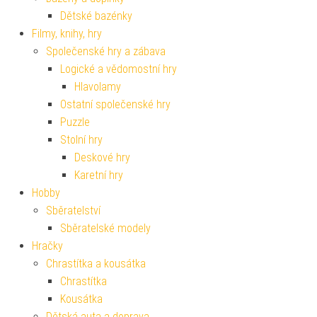
Dětské bazénky
Filmy, knihy, hry
Společenské hry a zábava
Logické a vědomostní hry
Hlavolamy
Ostatní společenské hry
Puzzle
Stolní hry
Deskové hry
Karetní hry
Hobby
Sběratelství
Sběratelské modely
Hračky
Chrastítka a kousátka
Chrastítka
Kousátka
Dětská auta a doprava