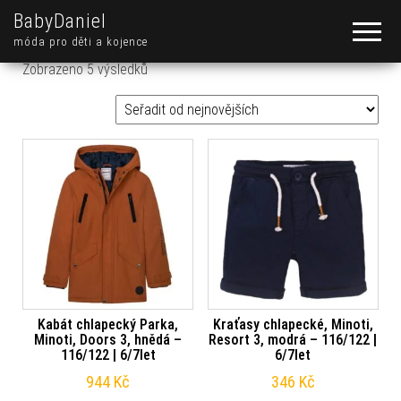
BabyDaniel
móda pro děti a kojence
Seřazeno od nejnovějších
Zobrazeno 5 výsledků
Kabát chlapecký Parka,
Kraťasy chlapecké, Minoti,
Minoti, Doors 3, hnědá –
Resort 3, modrá – 116/122 |
116/122 | 6/7let
6/7let
944
Kč
346
Kč