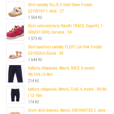
Dívčí sandály OLLIE G Gold Shine Froddo
G2150187-1 zlatá - 27
1 564
Kč
Dívčí celoroční boty Barefit TRACE, Superfit, 1-
006037-5000, červená - 34
1 573
Kč
Dívčí barefoot sandály FLEXY LIA Pink Froddo
G3150264 růžová - 39
1 644
Kč
Kalhoty chlapecké, Minoti, RACE 4, modrá -
98/104 | 3/4let
214
Kč
kalhoty chlapecké, Minoti, FLAG 4, modrá - 80/86
| 12-18m
174
Kč
Svetr dívčí bolerko, Minoti, ENCHANTED 2, zlatá -