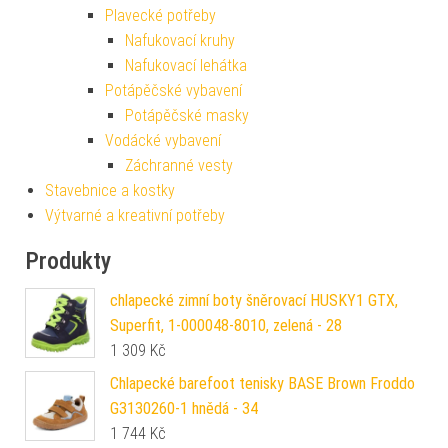
Plavecké potřeby
Nafukovací kruhy
Nafukovací lehátka
Potápěčské vybavení
Potápěčské masky
Vodácké vybavení
Záchranné vesty
Stavebnice a kostky
Výtvarné a kreativní potřeby
Produkty
chlapecké zimní boty šněrovací HUSKY1 GTX,
Superfit, 1-000048-8010, zelená - 28
1 309
Kč
Chlapecké barefoot tenisky BASE Brown Froddo
G3130260-1 hnědá - 34
1 744
Kč