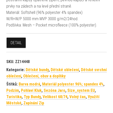
prvky na zádech a na levé přední straně.
Materiál: Softshell (96% polyester 4% spandex)
W/R+W/P 5000 mm MVP 3000 g/m2/24hod.
Podšívka: Mesh – Pocket microfleece (100% polyester).
DETAIL
SKU:
ZZ14448
Kategorie:
Dětské bundy
,
Dětské oblečení
,
Dětské svrchní
oblečení
,
Oblečení, obuv a doplňky
Štítků:
Barva modrá
,
Materiál polyester 96%; spandex 4%
,
Podzim
,
Pohlaví Kluk
,
Sezóna Jaro
,
Size_system EU
,
Turistika
,
Typ Bundy
,
Velikost 68/74
,
Volný čas
,
Využití
Městské
,
Zapínání Zip