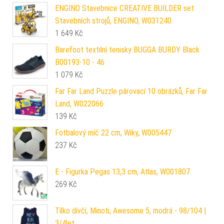
ENGINO Stavebnice CREATIVE BUILDER set
Stavebních strojů, ENGINO, W031240
1 649
Kč
Barefoot textilní tenisky BUGGA BURDY Black
B00193-10 - 46
1 079
Kč
Far Far Land Puzzle párovací 10 obrázků, Far Far
Land, W022066
139
Kč
Fotbalový míč 22 cm, Wiky, W005447
237
Kč
E - Figurka Pegas 13,3 cm, Atlas, W001807
269
Kč
Tílko dívčí, Minoti, Awesome 5, modrá - 98/104 |
3/4let