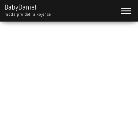
BabyDaniel
móda pro děti a kojence