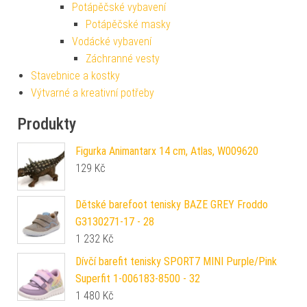
Potápěčské vybavení
Potápěčské masky
Vodácké vybavení
Záchranné vesty
Stavebnice a kostky
Výtvarné a kreativní potřeby
Produkty
Figurka Animantarx 14 cm, Atlas, W009620
129
Kč
Dětské barefoot tenisky BAZE GREY Froddo
G3130271-17 - 28
1 232
Kč
Dívčí barefit tenisky SPORT7 MINI Purple/Pink
Superfit 1-006183-8500 - 32
1 480
Kč