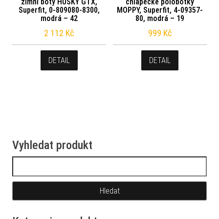
zimní boty HUSKY GTX,
chlapecké polobotky
Superfit, 0-809080-8300,
MOPPY, Superfit, 4-09357-
modrá – 42
80, modrá – 19
2 112
Kč
999
Kč
DETAIL
DETAIL
Vyhledat produkt
Vyhledávání