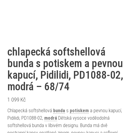
chlapecká softshellová
bunda s potiskem a pevnou
kapucí, Pidilidi, PD1088-02,
modrá – 68/74
1 099
Kč
Chlapecká softshellová
bunda
s
potiskem
a pevnou kapucí,
Pidilidi, PD1088-02,
modrá
Dětská vysoce voděodolná
softshellová bunda v líbivém designu. Bunda má dvě
postranní kapsy opatřené zipem, pevnou kapuci a reflexní