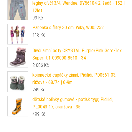
legíny dívčí 3/4, Wendee, DY56104-2, šedá - 152 |
12let
99
Kč
Panenka s flitry 30 cm, Wiky, W005252
118
Kč
Dívčí zimní boty CRYSTAL Purple/Pink Gore-Tex,
Superfit,1-009090-8510 - 34
2 006
Kč
kojenecké capáčky zimní, Pidilidi, PD0561-03,
růžová - 68/74 | 6-9m
249
Kč
dětské holínky gumové - potisk tygr, Pidilidi,
PL0043-17, oranžová - 35
499
Kč