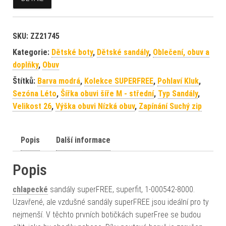
SKU:
ZZ21745
Kategorie:
Dětské boty
,
Dětské sandály
,
Oblečení, obuv a
doplňky
,
Obuv
Štítků:
Barva modrá
,
Kolekce SUPERFREE
,
Pohlaví Kluk
,
Sezóna Léto
,
Šířka obuvi šíře M - střední
,
Typ Sandály
,
Velikost 26
,
Výška obuvi Nízká obuv
,
Zapínání Suchý zip
Popis
Další informace
Popis
chlapecké
sandály superFREE, superfit, 1-000542-8000.
Uzavřené, ale vzdušné sandály superFREE jsou ideální pro ty
nejmenší. V těchto prvních botičkách superFree se budou