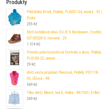
Produkty
Pláštěnka Krtek, Pidilidi, PL0001-04, modrá - 92 |
2roky
255
Kč
Dívčí kotníková obuv OLLIE S Bordeaux+, Froddo,
G2130328-9, červená - 25
1 314
Kč
Poncho pohotovostní na festivaly a akce, Pidilidi,
PL0100-22, unisex
29
Kč
dívčí vesta propínací fleezová, Pidilidi, PD1118-
03, růžová - 98
549
Kč
Tílko dívčí, Minoti, tea 6, Holka - 98/104 | 3/4let
249
Kč