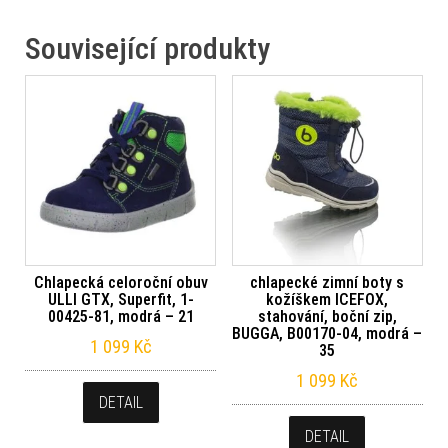
Související produkty
Chlapecká celoroční obuv
chlapecké zimní boty s
ULLI GTX, Superfit, 1-
kožíškem ICEFOX,
00425-81, modrá – 21
stahování, boční zip,
BUGGA, B00170-04, modrá –
1 099
Kč
35
1 099
Kč
DETAIL
DETAIL