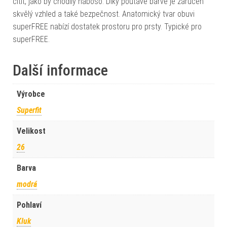
cítit, jako by chodily naboso. Díky poutavé barvě je zaručen
skvělý vzhled a také bezpečnost. Anatomický tvar obuvi
superFREE nabízí dostatek prostoru pro prsty. Typické pro
superFREE.
Další informace
Výrobce
Superfit
Velikost
26
Barva
modrá
Pohlaví
Kluk