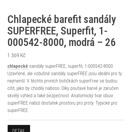
Chlapecké barefit sandály
SUPERFREE, Superfit, 1-
000542-8000, modrá – 26
1 369
Kč
chlapecké
sandály superFREE, superfit, 1-000542-8000.
Uzavřené, ale vzdušné sandály superFREE jsou ideální pro ty
nejmenší. V těchto prvních botičkách superFree se budou
cítit, jako by chodily naboso. Díky poutavé barvě je zaručen
skvělý vzhled a také bezpečnost. Anatomický tvar obuvi
superFREE nabízí dostatek prostoru pro prsty. Typické pro
superFREE.
DETAIL