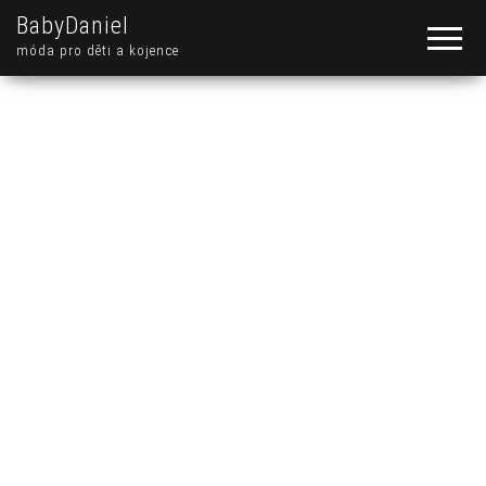
BabyDaniel
móda pro děti a kojence