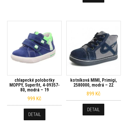
chlapecké polobotky
kotníková MIMI, Primigi,
MOPPY, Superfit, 4-09357-
2580000, modrá – 22
80, modrá – 19
899
Kč
999
Kč
DETAIL
DETAIL