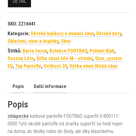
DETAIL
SKU:
ZZ16441
Kategorie:
Dětské bačkory a domácí obuv
,
Dětské boty
,
Oblečení, obuv a doplňky
,
Obuv
Štítků:
Barva černá
,
Kolekce FOOTBAD
,
Pohlaví Kluk
,
Sezóna Léto
,
Šířka obuvi šíře M - střední
,
Size_system
EU
,
Typ Pantofle
,
Velikost 30
,
Výška obuvi Nízká obuv
Popis
Další informace
Popis
chlapecké
korkové pantofle FOOTBAD superfit 0-800111-
0000 Tyto skvělé pantofle od značky superfit se hodí nejen
na doma, do školky nebo do školy, ale díky klasickému