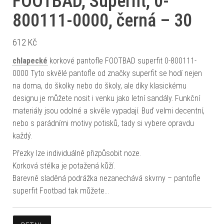
FOOTBAD, Superfit, 0-
800111-0000, černá – 30
612
Kč
chlapecké
korkové pantofle FOOTBAD superfit 0-800111-
0000 Tyto skvělé pantofle od značky superfit se hodí nejen
na doma, do školky nebo do školy, ale díky klasickému
designu je můžete nosit i venku jako letní sandály. Funkční
materiály jsou odolné a skvěle vypadají. Buď velmi decentní,
nebo s parádními motivy potisků, tady si vybere opravdu
každý.
Přezky lze individuálně přizpůsobit noze.
Korková stélka je potažená kůží.
Barevně sladěná podrážka nezanechává skvrny – pantofle
superfit Footbad tak můžete…