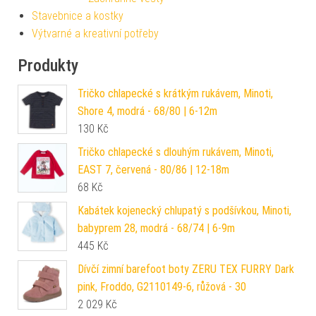
Stavebnice a kostky
Výtvarné a kreativní potřeby
Produkty
Tričko chlapecké s krátkým rukávem, Minoti,
Shore 4, modrá - 68/80 | 6-12m
130
Kč
Tričko chlapecké s dlouhým rukávem, Minoti,
EAST 7, červená - 80/86 | 12-18m
68
Kč
Kabátek kojenecký chlupatý s podšívkou, Minoti,
babyprem 28, modrá - 68/74 | 6-9m
445
Kč
Dívčí zimní barefoot boty ZERU TEX FURRY Dark
pink, Froddo, G2110149-6, růžová - 30
2 029
Kč