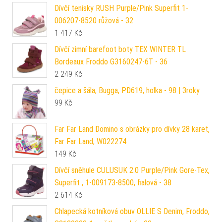
Dívčí tenisky RUSH Purple/Pink Superfit 1-
006207-8520 růžová - 32
1 417
Kč
Dívčí zimní barefoot boty TEX WINTER TL
Bordeaux Froddo G3160247-6T - 36
2 249
Kč
čepice a šála, Bugga, PD619, holka - 98 | 3roky
99
Kč
Far Far Land Domino s obrázky pro dívky 28 karet,
Far Far Land, W022274
149
Kč
Dívčí sněhule CULUSUK 2.0 Purple/Pink Gore-Tex,
Superfit , 1-009173-8500, fialová - 38
2 614
Kč
Chlapecká kotníková obuv OLLIE S Denim, Froddo,