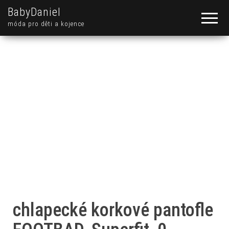
BabyDaniel
móda pro děti a kojence
chlapecké korkové pantofle