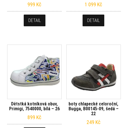
999
Kč
1 099
Kč
DETAIL
DETAIL
Dětstká kotníková obuv,
boty chlapecké celoroční,
Primigi, 7540000, bílá – 26
Bugga, B00145-09, šedá –
22
899
Kč
249
Kč