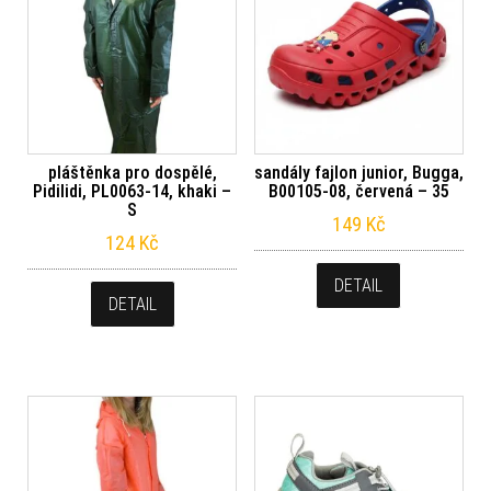
pláštěnka pro dospělé,
sandály fajlon junior, Bugga,
Pidilidi, PL0063-14, khaki –
B00105-08, červená – 35
S
149
Kč
124
Kč
DETAIL
DETAIL