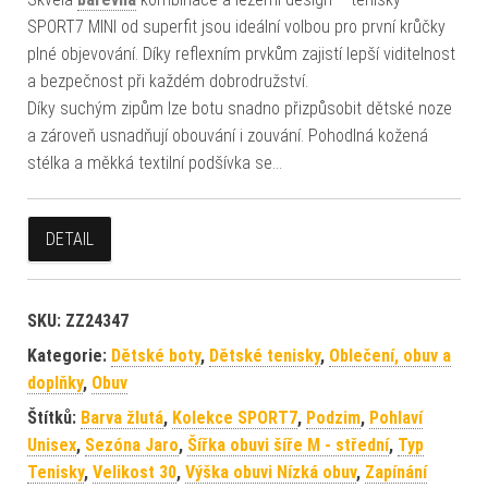
SPORT7 MINI od superfit jsou ideální volbou pro první krůčky
plné objevování. Díky reflexním prvkům zajistí lepší viditelnost
a bezpečnost při každém dobrodružství.
Díky suchým zipům lze botu snadno přizpůsobit dětské noze
a zároveň usnadňují obouvání i zouvání. Pohodlná kožená
stélka a měkká textilní podšívka se…
DETAIL
SKU:
ZZ24347
Kategorie:
Dětské boty
,
Dětské tenisky
,
Oblečení, obuv a
doplňky
,
Obuv
Štítků:
Barva žlutá
,
Kolekce SPORT7
,
Podzim
,
Pohlaví
Unisex
,
Sezóna Jaro
,
Šířka obuvi šíře M - střední
,
Typ
Tenisky
,
Velikost 30
,
Výška obuvi Nízká obuv
,
Zapínání