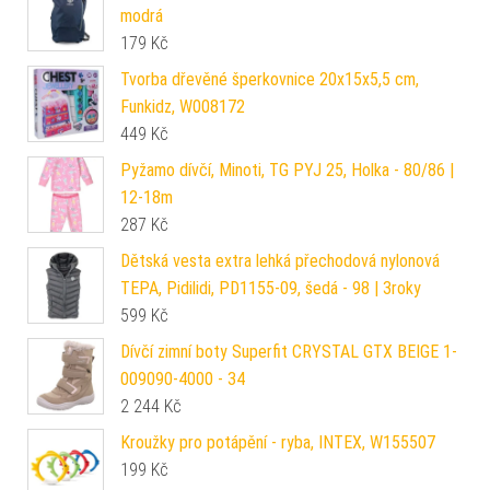
modrá
179
Kč
Tvorba dřevěné šperkovnice 20x15x5,5 cm,
Funkidz, W008172
449
Kč
Pyžamo dívčí, Minoti, TG PYJ 25, Holka - 80/86 |
12-18m
287
Kč
Dětská vesta extra lehká přechodová nylonová
TEPA, Pidilidi, PD1155-09, šedá - 98 | 3roky
599
Kč
Dívčí zimní boty Superfit CRYSTAL GTX BEIGE 1-
009090-4000 - 34
2 244
Kč
Kroužky pro potápění - ryba, INTEX, W155507
199
Kč