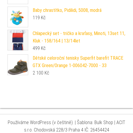
Baby chrastítko, Pidilidi, 5008, modrá
119
Kč
Chlapecký set - tričko a kraťasy, Minoti, 13set 11,
Kluk - 158/164 | 13/14let
499
Kč
Dětské celoroční tenisky Superfit barefit TRACE
GTX Green/Orange 1-006042-7000 - 33
2 100
Kč
Používáme WordPress (v češtině).
|
Šablona: Bulk Shop
| ACIT
s.r.o. Chodovská 228/3 Praha 4 IČ: 26454424