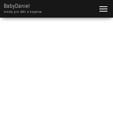
BabyDaniel
móda pro děti a kojence