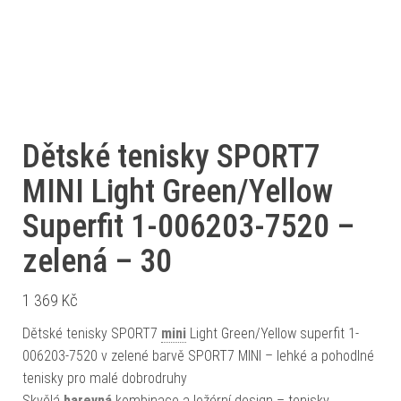
Dětské tenisky SPORT7
MINI Light Green/Yellow
Superfit 1-006203-7520 –
zelená – 30
1 369
Kč
Dětské tenisky SPORT7
mini
Light Green/Yellow superfit 1-
006203-7520 v zelené barvě SPORT7 MINI – lehké a pohodlné
tenisky pro malé dobrodruhy
Skvělá
barevná
kombinace a ležérní design – tenisky