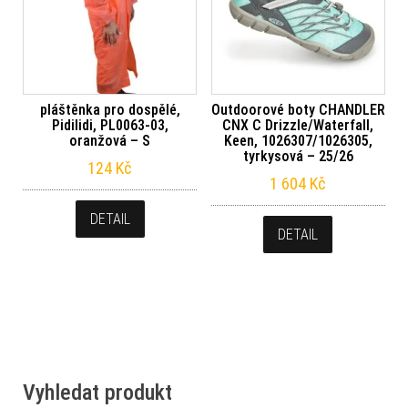
pláštěnka pro dospělé,
Outdoorové boty CHANDLER
Pidilidi, PL0063-03,
CNX C Drizzle/Waterfall,
oranžová – S
Keen, 1026307/1026305,
tyrkysová – 25/26
124
Kč
1 604
Kč
DETAIL
DETAIL
Vyhledat produkt