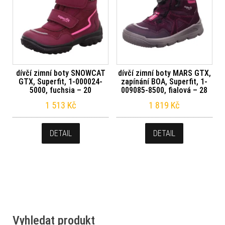
dívčí zimní boty SNOWCAT
dívčí zimní boty MARS GTX,
GTX, Superfit, 1-000024-
zapínání BOA, Superfit, 1-
5000, fuchsia – 20
009085-8500, fialová – 28
1 513
Kč
1 819
Kč
DETAIL
DETAIL
Vyhledat produkt