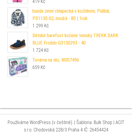
419
Kč
bunda zimní chlapecká s kožíškem, Pidilidi,
PD1130-02, modrá - 80 | 1rok
1 299
Kč
Dětské barefoot kožené tenisky TREKK DARK
BLUE Froddo G3130293 - 40
1 724
Kč
Továrna na sliz, W007496
659
Kč
Používáme WordPress (v češtině).
|
Šablona: Bulk Shop
| ACIT
s.r.o. Chodovská 228/3 Praha 4 IČ: 26454424