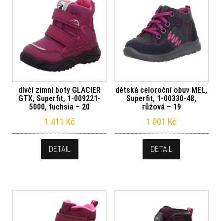
dívčí zimní boty GLACIER
dětská celoroční obuv MEL,
GTX, Superfit, 1-009221-
Superfit, 1-00330-48,
5000, fuchsia – 20
růžová – 19
1 411
Kč
1 001
Kč
DETAIL
DETAIL