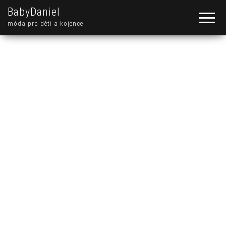
BabyDaniel
móda pro děti a kojence