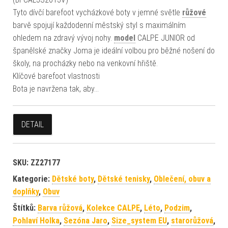
Tyto dívčí barefoot vycházkové boty v jemné světle
růžové
barvě spojují každodenní městský styl s maximálním
ohledem na zdravý vývoj nohy.
model
CALPE JUNIOR od
španělské značky Joma je ideální volbou pro běžné nošení do
školy, na procházky nebo na venkovní hřiště.
Klíčové barefoot vlastnosti
Bota je navržena tak, aby…
DETAIL
SKU:
ZZ27177
Kategorie:
Dětské boty
,
Dětské tenisky
,
Oblečení, obuv a
doplňky
,
Obuv
Štítků:
Barva růžová
,
Kolekce CALPE
,
Léto
,
Podzim
,
Pohlaví Holka
,
Sezóna Jaro
,
Size_system EU
,
starorůžová
,