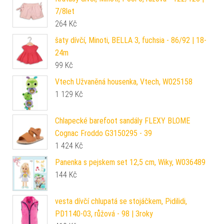
7/8let
264
Kč
šaty dívčí, Minoti, BELLA 3, fuchsia - 86/92 | 18-
24m
99
Kč
Vtech Užvaněná housenka, Vtech, W025158
1 129
Kč
Chlapecké barefoot sandály FLEXY BLOME
Cognac Froddo G3150295 - 39
1 424
Kč
Panenka s pejskem set 12,5 cm, Wiky, W036489
144
Kč
vesta dívčí chlupatá se stojáčkem, Pidilidi,
PD1140-03, růžová - 98 | 3roky